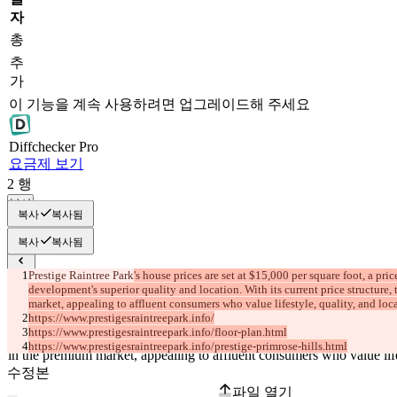
자
총
추
가
이 기능을 계속 사용하려면 업그레이드해 주세요
Diff
checker
Pro
요금제 보기
2
행
복사
복사
복사됨
복사
복사됨
Prestige Raintree Park
's house prices are set at $15,000 per square foot, a pri
저장된 비교 결과
development's superior quality and location. With its current price structure,
원본
market, appealing to affluent consumers who value lifestyle, quality, and loca
https://www.prestigesraintreepark.info/
파일 열기
https://www.prestigesraintreepark.info/floor-plan.html
https://www.prestigesraintreepark.info/prestige-primrose-hills.html
수정본
파일 열기