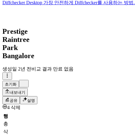
Diffchecker Desktop
가장 안전하게 Diffchecker를 사용하는
Prestige
Raintree
Park
Bangalore
생성일
2년 전
비교 결과 만료 없음
초기화
내보내기
공유
설명
4 삭제
행
총
삭