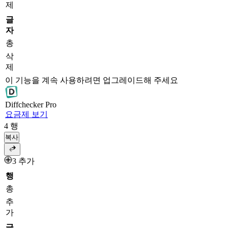
제
글
자
총
삭
제
이 기능을 계속 사용하려면 업그레이드해 주세요
Diff
checker
Pro
요금제 보기
4
행
복사
3 추가
행
총
추
가
글