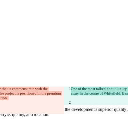
ce that is commensurate with the 
One of the most talked-about luxury r
 the project is positioned in the premium 
away in the centre of Whitefield, Ba
tion. 