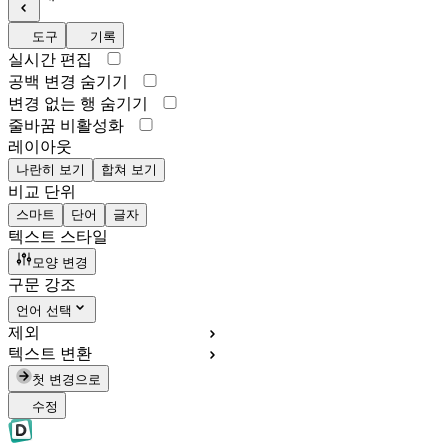
도구
기록
실시간 편집
공백 변경 숨기기
변경 없는 행 숨기기
줄바꿈 비활성화
레이아웃
나란히 보기
합쳐 보기
비교 단위
스마트
단어
글자
텍스트 스타일
모양 변경
구문 강조
언어 선택
제외
텍스트 변환
첫 변경으로
수정