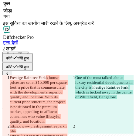
कुल
जोड़ा
गया
इस सुविधा का उपयोग जारी रखने के लिए, अपग्रेड करें
Diff
checker
Pro
मूल्य देखें
2
लाइनें
सभी को कॉपी करें
कॉपी
कॉपी हुआ
कॉपी
कॉपी हुआ
Prestige Raintree Park
's house 
One of the most talked-about 
सेव किए गए Diffs
prices are set at $15,000 per square 
luxury residential developments in 
ऑरिजनल टेक्स्ट
foot, a price that is commensurate 
the city is 
Prestige Raintree Park
, 
with the development's superior 
which is tucked away in the centre 
फ़ाइल खोलें
quality and location. With its 
of Whitefield, Bangalore.
current price structure, the project 
is positioned in the premium 
परिवर्तित टेक्स्ट
market, appealing to affluent 
फ़ाइल खोलें
consumers who value lifestyle, 
quality, and location. 
https://www.prestigesraintreepark.i
nfo/
अंतर खोजें
https://www.prestigesraintreepark.i