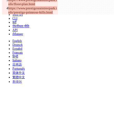
nfo/floor-plan.html
https://www.prestigesraintreepark.i
© 2026 Checker Software Inc.
nfo/prestige-primrose-hills.html
संपर्क करें
CLI
शर्तें
गोपनीयता नीति
API
iManage
English
Deutsch
Español
Français
हिन्दी
Italiano
日本語
Português
简体中文
繁體中文
한국어