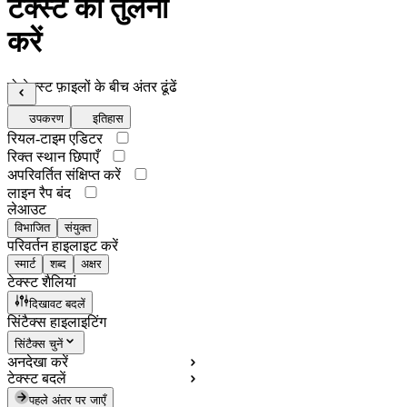
टेक्स्ट की तुलना
करें
दो टेक्स्ट फ़ाइलों के बीच अंतर ढूंढें
उपकरण
इतिहास
रियल-टाइम एडिटर
रिक्त स्थान छिपाएँ
अपरिवर्तित संक्षिप्त करें
लाइन रैप बंद
लेआउट
विभाजित
संयुक्त
परिवर्तन हाइलाइट करें
स्मार्ट
शब्द
अक्षर
टेक्स्ट शैलियां
दिखावट बदलें
सिंटैक्स हाइलाइटिंग
सिंटैक्स चुनें
अनदेखा करें
टेक्स्ट बदलें
पहले अंतर पर जाएँ