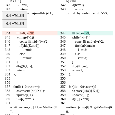
K)->lli{
K)->lli{
        if(K==0)
        if(K==0)
            return 
            return 
os.find_by_order(medIdx)->X;
os.find_by_order(medIdx)->X;
복사
복사됨
복사
복사됨
        lli l=0,r=
INF
;
        lli l=0,r=
4e9
;
        while(r-l>1){
        while(r-l>1){
            const lli mid=(l+r)/2;
            const lli mid=(l+r)/2;
            if(chk(K,mid))
            if(chk(K,mid))
                l=mid;
                l=mid;
            else
            else
                r=mid;
                r=mid;
        }
        }
        dbg(K,l,os);
        dbg(K,l,os);
        return l;
        return l;
    };
    };
    for(lli i=0;i<n;i++){
    for(lli i=0;i<n;i++){
        os.erase(ii{a[i].X,i});
        os.erase(ii{a[i].X,i});
        update(i,-1);
        update(i,-1);
        if(a[i].Y==0)
        if(a[i].Y==0)
ans=max(ans,a[i].X+getMedian(K
ans=max(ans,a[i].X+getMedian(K
));
));