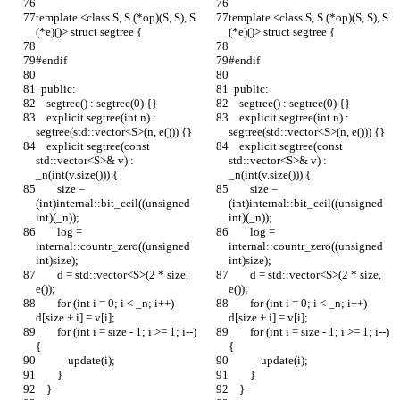
template <class S, S (*op)(S, S), S 
template <class S, S (*op)(S, S), S 
(*e)()> struct segtree {
(*e)()> struct segtree {
#endif
#endif
  public:
  public:
    segtree() : segtree(0) {}
    segtree() : segtree(0) {}
    explicit segtree(int n) : 
    explicit segtree(int n) : 
segtree(std::vector<S>(n, e())) {}
segtree(std::vector<S>(n, e())) {}
    explicit segtree(const 
    explicit segtree(const 
std::vector<S>& v) : 
std::vector<S>& v) : 
_n(int(v.size())) {
_n(int(v.size())) {
        size = 
        size = 
(int)internal::bit_ceil((unsigned 
(int)internal::bit_ceil((unsigned 
int)(_n));
int)(_n));
        log = 
        log = 
internal::countr_zero((unsigned 
internal::countr_zero((unsigned 
int)size);
int)size);
        d = std::vector<S>(2 * size, 
        d = std::vector<S>(2 * size, 
e());
e());
        for (int i = 0; i < _n; i++) 
        for (int i = 0; i < _n; i++) 
d[size + i] = v[i];
d[size + i] = v[i];
        for (int i = size - 1; i >= 1; i--) 
        for (int i = size - 1; i >= 1; i--) 
{
{
            update(i);
            update(i);
        }
        }
    }
    }