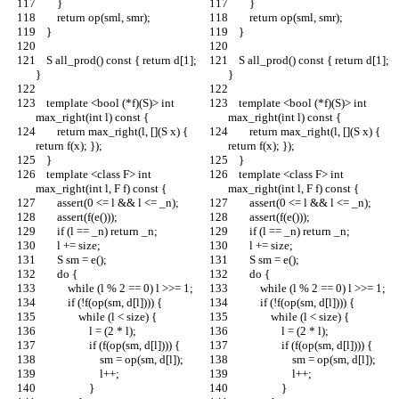
        }
        }
        return op(sml, smr);
        return op(sml, smr);
    }
    }
    S all_prod() const { return d[1]; 
    S all_prod() const { return d[1]; 
}
}
    template <bool (*f)(S)> int 
    template <bool (*f)(S)> int 
max_right(int l) const {
max_right(int l) const {
        return max_right(l, [](S x) { 
        return max_right(l, [](S x) { 
return f(x); });
return f(x); });
    }
    }
    template <class F> int 
    template <class F> int 
max_right(int l, F f) const {
max_right(int l, F f) const {
        assert(0 <= l && l <= _n);
        assert(0 <= l && l <= _n);
        assert(f(e()));
        assert(f(e()));
        if (l == _n) return _n;
        if (l == _n) return _n;
        l += size;
        l += size;
        S sm = e();
        S sm = e();
        do {
        do {
            while (l % 2 == 0) l >>= 1;
            while (l % 2 == 0) l >>= 1;
            if (!f(op(sm, d[l]))) {
            if (!f(op(sm, d[l]))) {
                while (l < size) {
                while (l < size) {
                    l = (2 * l);
                    l = (2 * l);
                    if (f(op(sm, d[l]))) {
                    if (f(op(sm, d[l]))) {
                        sm = op(sm, d[l]);
                        sm = op(sm, d[l]);
                        l++;
                        l++;
                    }
                    }