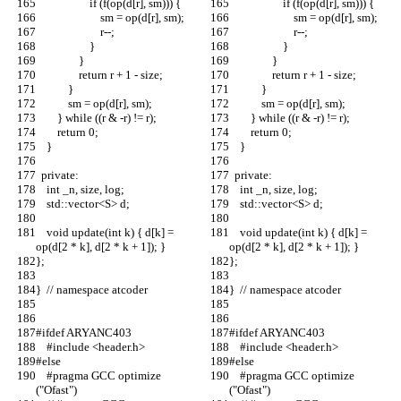
                    if (f(op(d[r], sm))) {
                    if (f(op(d[r], sm))) {
                        sm = op(d[r], sm);
                        sm = op(d[r], sm);
                        r--;
                        r--;
                    }
                    }
                }
                }
                return r + 1 - size;
                return r + 1 - size;
            }
            }
            sm = op(d[r], sm);
            sm = op(d[r], sm);
        } while ((r & -r) != r);
        } while ((r & -r) != r);
        return 0;
        return 0;
    }
    }
  private:
  private:
    int _n, size, log;
    int _n, size, log;
    std::vector<S> d;
    std::vector<S> d;
    void update(int k) { d[k] = 
    void update(int k) { d[k] = 
op(d[2 * k], d[2 * k + 1]); }
op(d[2 * k], d[2 * k + 1]); }
};
};
}  // namespace atcoder
}  // namespace atcoder
#ifdef ARYANC403
#ifdef ARYANC403
    #include <header.h>
    #include <header.h>
#else
#else
    #pragma GCC optimize 
    #pragma GCC optimize 
("Ofast")
("Ofast")