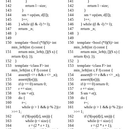
                }
                }
                return l - size;
                return l - size;
            }
            }
            sm = op(sm, d[l]);
            sm = op(sm, d[l]);
            l++;
            l++;
        } while ((l & -l) != l);
        } while ((l & -l) != l);
        return _n;
        return _n;
    }
    }
    template <bool (*f)(S)> int 
    template <bool (*f)(S)> int 
min_left(int r) const {
min_left(int r) const {
        return min_left(r, [](S x) { 
        return min_left(r, [](S x) { 
return f(x); });
return f(x); });
    }
    }
    template <class F> int 
    template <class F> int 
min_left(int r, F f) const {
min_left(int r, F f) const {
        assert(0 <= r && r <= _n);
        assert(0 <= r && r <= _n);
        assert(f(e()));
        assert(f(e()));
        if (r == 0) return 0;
        if (r == 0) return 0;
        r += size;
        r += size;
        S sm = e();
        S sm = e();
        do {
        do {
            r--;
            r--;
            while (r > 1 && (r % 2)) r 
            while (r > 1 && (r % 2)) r 
>>= 1;
>>= 1;
            if (!f(op(d[r], sm))) {
            if (!f(op(d[r], sm))) {
                while (r < size) {
                while (r < size) {
                    r = (2 * r + 1);
                    r = (2 * r + 1);