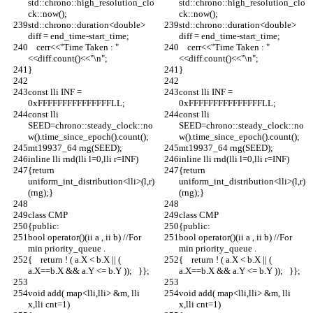
std::chrono::high_resolution_clo
std::chrono::high_resolution_clo
ck::now();
ck::now();
std::chrono::duration<double> 
std::chrono::duration<double> 
diff = end_time-start_time;
diff = end_time-start_time;
    cerr<<"Time Taken : "
    cerr<<"Time Taken : "
<<diff.count()<<"\n";
<<diff.count()<<"\n";
}
}
const lli INF = 
const lli INF = 
0xFFFFFFFFFFFFFFFLL;
0xFFFFFFFFFFFFFFFLL;
const lli 
const lli 
SEED=chrono::steady_clock::no
SEED=chrono::steady_clock::no
w().time_since_epoch().count();
w().time_since_epoch().count();
mt19937_64 rng(SEED);
mt19937_64 rng(SEED);
inline lli rnd(lli l=0,lli r=INF)
inline lli rnd(lli l=0,lli r=INF)
{return 
{return 
uniform_int_distribution<lli>(l,r)
uniform_int_distribution<lli>(l,r)
(rng);}
(rng);}
class CMP
class CMP
{public:
{public:
bool operator()(ii a , ii b) //For 
bool operator()(ii a , ii b) //For 
min priority_queue .
min priority_queue .
{    return ! ( a.X < b.X || ( 
{    return ! ( a.X < b.X || ( 
a.X==b.X && a.Y <= b.Y ));   }};
a.X==b.X && a.Y <= b.Y ));   }};
void add( map<lli,lli> &m, lli 
void add( map<lli,lli> &m, lli 
x,lli cnt=1)
x,lli cnt=1)