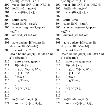
2)/2,bigCnt = (n-1)/2+1;
2)/2,bigCnt = (n-1)/2+1;
    vii cr={ii{-INF,-1},ii{INF,0}};
    vii cr={ii{-INF,-1},ii{INF,0}};
    for(lli j=0;j<n;j++)
    for(lli j=0;j<n;j++)
        cr.eb(ii{a[j].X,j});
        cr.eb(ii{a[j].X,j});
    sort(all(cr));
    sort(all(cr));
    const lli M = sz(cr);
    const lli M = sz(cr);
    atcoder::segtree<S, op, e> 
    atcoder::segtree<S, op, e> 
seg(M);
seg(M);
    ordered_set<ii> os;
    ordered_set<ii> os;
    auto update=[&](const lli 
    auto update=[&](const lli 
idx,const lli v)->void{
idx,const lli v)->void{
        const lli ci = 
        const lli ci = 
lower_bound(all(cr),ii{a[idx].X,id
lower_bound(all(cr),ii{a[idx].X,id
x})-cr.begin();
x})-cr.begin();
        auto g = seg.get(ci);
        auto g = seg.get(ci);
        if(a[idx].Y){
        if(a[idx].Y){
            g[0]+=a[idx].X*v;
            g[0]+=a[idx].X*v;
            g[1]+=v;
            g[1]+=v;
        } else {
        } else {
            g[2]+=v;
            g[2]+=v;
        }
        }
        seg.set(ci,g);
        seg.set(ci,g);
    };
    };
    for(lli i=0;i<n;i++){
    for(lli i=0;i<n;i++){
        os.insert(ii{a[i].X,i});
        os.insert(ii{a[i].X,i});