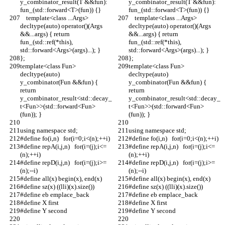
y_combinator_result(T &&fun): 
y_combinator_result(T &&fun): 
fun_(std::forward<T>(fun)) {}
fun_(std::forward<T>(fun)) {}
    template<class ...Args> 
    template<class ...Args> 
decltype(auto) operator()(Args 
decltype(auto) operator()(Args 
&&...args) { return 
&&...args) { return 
fun_(std::ref(*this), 
fun_(std::ref(*this), 
std::forward<Args>(args)...); }
std::forward<Args>(args)...); }
};
};
template<class Fun> 
template<class Fun> 
decltype(auto) 
decltype(auto) 
y_combinator(Fun &&fun) { 
y_combinator(Fun &&fun) { 
return 
return 
y_combinator_result<std::decay_
y_combinator_result<std::decay_
t<Fun>>(std::forward<Fun>
t<Fun>>(std::forward<Fun>
(fun)); }
(fun)); }
using namespace std;
using namespace std;
#define fo(i,n)   for(i=0;i<(n);++i)
#define fo(i,n)   for(i=0;i<(n);++i)
#define repA(i,j,n)   for(i=(j);i<=
#define repA(i,j,n)   for(i=(j);i<=
(n);++i)
(n);++i)
#define repD(i,j,n)   for(i=(j);i>=
#define repD(i,j,n)   for(i=(j);i>=
(n);--i)
(n);--i)
#define all(x) begin(x), end(x)
#define all(x) begin(x), end(x)
#define sz(x) ((lli)(x).size())
#define sz(x) ((lli)(x).size())
#define eb emplace_back
#define eb emplace_back
#define X first
#define X first
#define Y second
#define Y second