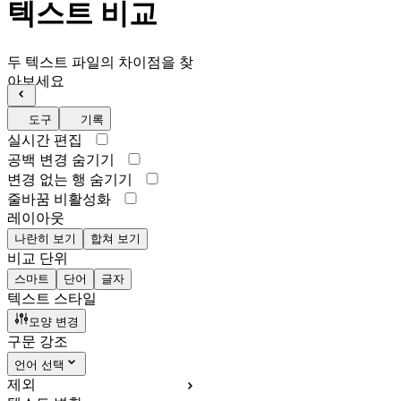
텍스트 비교
두 텍스트 파일의 차이점을 찾
아보세요
도구
기록
실시간 편집
공백 변경 숨기기
변경 없는 행 숨기기
줄바꿈 비활성화
레이아웃
나란히 보기
합쳐 보기
비교 단위
스마트
단어
글자
텍스트 스타일
모양 변경
구문 강조
언어 선택
제외