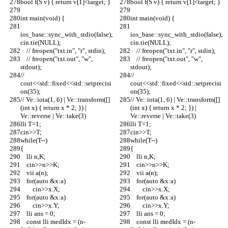
bool f(S v) { return v[1]<target; }
bool f(S v) { return v[1]<target; }
int main(void) {
int main(void) {
ios_base::sync_with_stdio(false);
ios_base::sync_with_stdio(false);
cin.tie(NULL);
cin.tie(NULL);
    // freopen("txt.in", "r", stdin);
    // freopen("txt.in", "r", stdin);
    // freopen("txt.out", "w", 
    // freopen("txt.out", "w", 
stdout);
stdout);
// 
// 
cout<<std::fixed<<std::setprecisi
cout<<std::fixed<<std::setprecisi
on(35);
on(35);
// Ve::iota(1, 6) | Ve::transform([]
// Ve::iota(1, 6) | Ve::transform([]
(int x) { return x * 2; }) | 
(int x) { return x * 2; }) | 
Ve::reverse | Ve::take(3)
Ve::reverse | Ve::take(3)
lli T=1;
lli T=1;
cin>>T;
cin>>T;
while(T--)
while(T--)
{
{
    lli n,K;
    lli n,K;
    cin>>n>>K;
    cin>>n>>K;
    vii a(n);
    vii a(n);
    for(auto &x:a)
    for(auto &x:a)
        cin>>x.X;
        cin>>x.X;
    for(auto &x:a)
    for(auto &x:a)
        cin>>x.Y;
        cin>>x.Y;
    lli ans = 0;
    lli ans = 0;
    const lli medIdx = (n-
    const lli medIdx = (n-