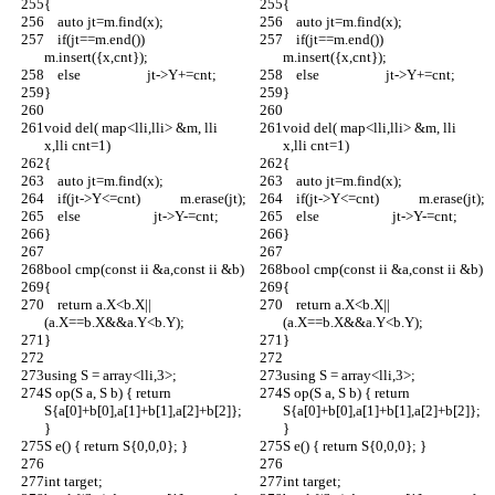
{
{
    auto jt=m.find(x);
    auto jt=m.find(x);
    if(jt==m.end())         
    if(jt==m.end())         
m.insert({x,cnt});
m.insert({x,cnt});
    else                    jt->Y+=cnt;
    else                    jt->Y+=cnt;
}
}
void del( map<lli,lli> &m, lli 
void del( map<lli,lli> &m, lli 
x,lli cnt=1)
x,lli cnt=1)
{
{
    auto jt=m.find(x);
    auto jt=m.find(x);
    if(jt->Y<=cnt)            m.erase(jt);
    if(jt->Y<=cnt)            m.erase(jt);
    else                      jt->Y-=cnt;
    else                      jt->Y-=cnt;
}
}
bool cmp(const ii &a,const ii &b)
bool cmp(const ii &a,const ii &b)
{
{
    return a.X<b.X||
    return a.X<b.X||
(a.X==b.X&&a.Y<b.Y);
(a.X==b.X&&a.Y<b.Y);
}
}
using S = array<lli,3>;
using S = array<lli,3>;
S op(S a, S b) { return 
S op(S a, S b) { return 
S{a[0]+b[0],a[1]+b[1],a[2]+b[2]}; 
S{a[0]+b[0],a[1]+b[1],a[2]+b[2]}; 
}
}
S e() { return S{0,0,0}; }
S e() { return S{0,0,0}; }
int target;
int target;