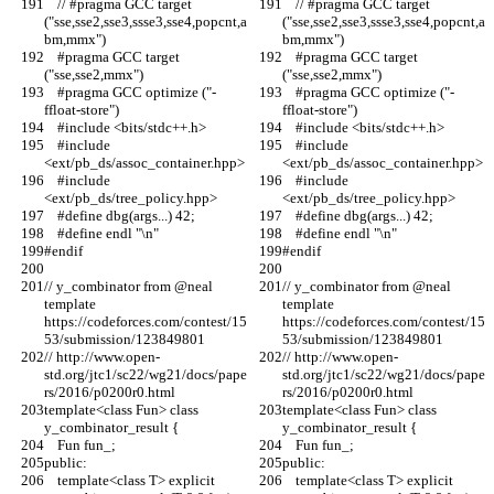
    // #pragma GCC target 
    // #pragma GCC target 
("sse,sse2,sse3,ssse3,sse4,popcnt,a
("sse,sse2,sse3,ssse3,sse4,popcnt,a
bm,mmx")
bm,mmx")
    #pragma GCC target 
    #pragma GCC target 
("sse,sse2,mmx")
("sse,sse2,mmx")
    #pragma GCC optimize ("-
    #pragma GCC optimize ("-
ffloat-store")
ffloat-store")
    #include <bits/stdc++.h>
    #include <bits/stdc++.h>
    #include 
    #include 
<ext/pb_ds/assoc_container.hpp>
<ext/pb_ds/assoc_container.hpp>
    #include 
    #include 
<ext/pb_ds/tree_policy.hpp>
<ext/pb_ds/tree_policy.hpp>
    #define dbg(args...) 42;
    #define dbg(args...) 42;
    #define endl "\n"
    #define endl "\n"
#endif
#endif
// y_combinator from @neal 
// y_combinator from @neal 
template 
template 
https://codeforces.com/contest/15
https://codeforces.com/contest/15
53/submission/123849801
53/submission/123849801
// http://www.open-
// http://www.open-
std.org/jtc1/sc22/wg21/docs/pape
std.org/jtc1/sc22/wg21/docs/pape
rs/2016/p0200r0.html
rs/2016/p0200r0.html
template<class Fun> class 
template<class Fun> class 
y_combinator_result {
y_combinator_result {
    Fun fun_;
    Fun fun_;
public:
public:
    template<class T> explicit 
    template<class T> explicit 