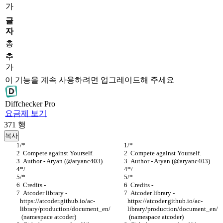
가
글
자
총
추
가
이 기능을 계속 사용하려면 업그레이드해 주세요
Diff
checker
Pro
요금제 보기
371
행
복사
/*
/*
  Compete against Yourself.
  Compete against Yourself.
  Author - Aryan (@aryanc403)
  Author - Aryan (@aryanc403)
*/
*/
/*
/*
  Credits -
  Credits -
  Atcoder library - 
  Atcoder library - 
https://atcoder.github.io/ac-
https://atcoder.github.io/ac-
library/production/document_en/
library/production/document_en/
 (namespace atcoder)
 (namespace atcoder)