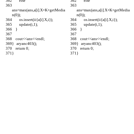
        else
        else
ans=max(ans,a[i].X+K+getMedia
ans=max(ans,a[i].X+K+getMedia
n(0));
n(0));
        os.insert(ii{a[i].X,i});
        os.insert(ii{a[i].X,i});
        update(i,1);
        update(i,1);
    }
    }
    cout<<ans<<endl;
    cout<<ans<<endl;
}   aryanc403();
}   aryanc403();
    return 0;
    return 0;
}
}