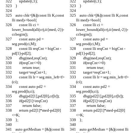
        update(i,1);
        update(i,1);
    }
    }
    auto chk=[&](const lli K,const 
    auto chk=[&](const lli K,const 
lli med)->bool{
lli med)->bool{
        const lli ci = 
        const lli ci = 
lower_bound(all(cr),ii{med,-2})-
lower_bound(all(cr),ii{med,-2})-
cr.begin();
cr.begin();
        const auto pd = 
        const auto pd = 
seg.prod(ci,M);
seg.prod(ci,M);
        const lli reqCnt = bigCnt - 
        const lli reqCnt = bigCnt - 
pd[1]-pd[2];
pd[1]-pd[2];
        dbg(med,reqCnt);
        dbg(med,reqCnt);
        if(reqCnt<=0)
        if(reqCnt<=0)
            return true;
            return true;
        target=reqCnt+1;
        target=reqCnt+1;
        const lli lr = seg.min_left<f>
        const lli lr = seg.min_left<f>
(ci);
(ci);
        const auto pd2 = 
        const auto pd2 = 
seg.prod(lr,ci);
seg.prod(lr,ci);
        dbg(pd2[1],pd2[0],cr[lr]);
        dbg(pd2[1],pd2[0],cr[lr]);
        if(pd2[1]<reqCnt)
        if(pd2[1]<reqCnt)
            return false;
            return false;
        return pd2[1]*med-pd2[0]
        return pd2[1]*med-pd2[0]
<=K;
<=K;
    };
    };
    auto getMedian = [&](const lli 
    auto getMedian = [&](const lli 