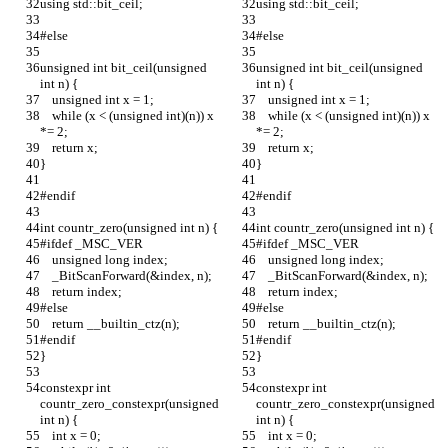
using std::bit_ceil;
using std::bit_ceil;
#else
#else
unsigned int bit_ceil(unsigned 
unsigned int bit_ceil(unsigned 
int n) {
int n) {
    unsigned int x = 1;
    unsigned int x = 1;
    while (x < (unsigned int)(n)) x 
    while (x < (unsigned int)(n)) x 
*= 2;
*= 2;
    return x;
    return x;
}
}
#endif
#endif
int countr_zero(unsigned int n) {
int countr_zero(unsigned int n) {
#ifdef _MSC_VER
#ifdef _MSC_VER
    unsigned long index;
    unsigned long index;
    _BitScanForward(&index, n);
    _BitScanForward(&index, n);
    return index;
    return index;
#else
#else
    return __builtin_ctz(n);
    return __builtin_ctz(n);
#endif
#endif
}
}
constexpr int 
constexpr int 
countr_zero_constexpr(unsigned 
countr_zero_constexpr(unsigned 
int n) {
int n) {
    int x = 0;
    int x = 0;