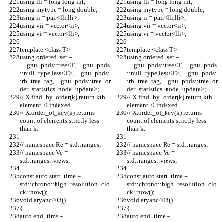
using lli = long long int;
using lli = long long int;
using mytype = long double;
using mytype = long double;
using ii = pair<lli,lli>;
using ii = pair<lli,lli>;
using vii = vector<ii>;
using vii = vector<ii>;
using vi = vector<lli>;
using vi = vector<lli>;
template <class T>
template <class T>
using ordered_set =  
using ordered_set =  
__gnu_pbds::tree<T,__gnu_pbds
__gnu_pbds::tree<T,__gnu_pbds
::null_type,less<T>,__gnu_pbds:
::null_type,less<T>,__gnu_pbds:
:rb_tree_tag,__gnu_pbds::tree_or
:rb_tree_tag,__gnu_pbds::tree_or
der_statistics_node_update>;
der_statistics_node_update>;
// X.find_by_order(k) return kth 
// X.find_by_order(k) return kth 
element. 0 indexed.
element. 0 indexed.
// X.order_of_key(k) returns 
// X.order_of_key(k) returns 
count of elements strictly less 
count of elements strictly less 
than k.
than k.
// namespace Re = std::ranges;
// namespace Re = std::ranges;
// namespace Ve = 
// namespace Ve = 
std::ranges::views;
std::ranges::views;
const auto start_time = 
const auto start_time = 
std::chrono::high_resolution_clo
std::chrono::high_resolution_clo
ck::now();
ck::now();
void aryanc403()
void aryanc403()
{
{
auto end_time = 
auto end_time = 