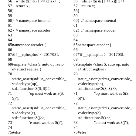
    while (!(n & (1 << x))) x++;
    while (!(n & (1 << x))) x++;
    return x;
    return x;
}
}
}  // namespace internal
}  // namespace internal
}  // namespace atcoder
}  // namespace atcoder
namespace atcoder {
namespace atcoder {
#if __cplusplus >= 201703L
#if __cplusplus >= 201703L
template <class S, auto op, auto 
template <class S, auto op, auto 
e> struct segtree {
e> struct segtree {
static_assert(std::is_convertible_
static_assert(std::is_convertible_
v<decltype(op), 
v<decltype(op), 
std::function<S(S, S)>>,
std::function<S(S, S)>>,
                  "op must work as S(S, 
                  "op must work as S(S, 
S)");
S)");
static_assert(std::is_convertible_
static_assert(std::is_convertible_
v<decltype(e), 
v<decltype(e), 
std::function<S()>>,
std::function<S()>>,
                  "e must work as S()");
                  "e must work as S()");
#else
#else