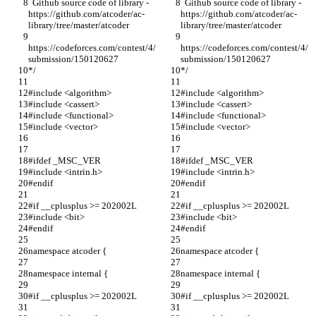
  Github source code of library - 
  Github source code of library - 
https://github.com/atcoder/ac-
https://github.com/atcoder/ac-
library/tree/master/atcoder
library/tree/master/atcoder
https://codeforces.com/contest/4/
https://codeforces.com/contest/4/
submission/150120627
submission/150120627
*/
*/
#include <algorithm>
#include <algorithm>
#include <cassert>
#include <cassert>
#include <functional>
#include <functional>
#include <vector>
#include <vector>
#ifdef _MSC_VER
#ifdef _MSC_VER
#include <intrin.h>
#include <intrin.h>
#endif
#endif
#if __cplusplus >= 202002L
#if __cplusplus >= 202002L
#include <bit>
#include <bit>
#endif
#endif
namespace atcoder {
namespace atcoder {
namespace internal {
namespace internal {
#if __cplusplus >= 202002L
#if __cplusplus >= 202002L