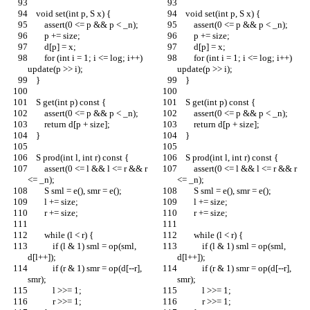
    void set(int p, S x) {
    void set(int p, S x) {
        assert(0 <= p && p < _n);
        assert(0 <= p && p < _n);
        p += size;
        p += size;
        d[p] = x;
        d[p] = x;
        for (int i = 1; i <= log; i++) 
        for (int i = 1; i <= log; i++) 
update(p >> i);
update(p >> i);
    }
    }
    S get(int p) const {
    S get(int p) const {
        assert(0 <= p && p < _n);
        assert(0 <= p && p < _n);
        return d[p + size];
        return d[p + size];
    }
    }
    S prod(int l, int r) const {
    S prod(int l, int r) const {
        assert(0 <= l && l <= r && r 
        assert(0 <= l && l <= r && r 
<= _n);
<= _n);
        S sml = e(), smr = e();
        S sml = e(), smr = e();
        l += size;
        l += size;
        r += size;
        r += size;
        while (l < r) {
        while (l < r) {
            if (l & 1) sml = op(sml, 
            if (l & 1) sml = op(sml, 
d[l++]);
d[l++]);
            if (r & 1) smr = op(d[--r], 
            if (r & 1) smr = op(d[--r], 
smr);
smr);
            l >>= 1;
            l >>= 1;
            r >>= 1;
            r >>= 1;