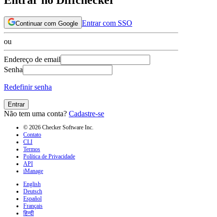
Entrar com SSO
Continuar com Google
ou
Endereço de email
Senha
Redefinir senha
Entrar
Não tem uma conta?
Cadastre-se
© 2026 Checker Software Inc.
Contato
CLI
Termos
Política de Privacidade
API
iManage
English
Deutsch
Español
Français
हिन्दी