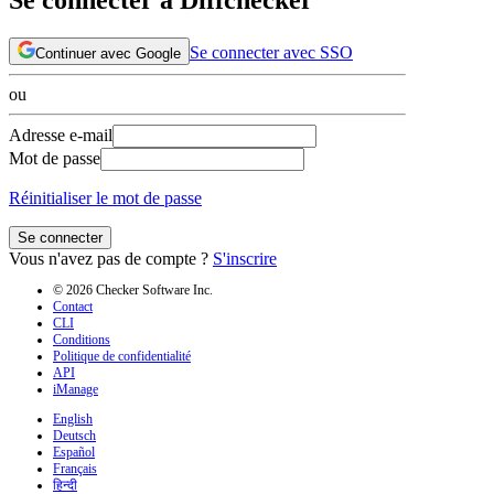
Se connecter avec SSO
Continuer avec Google
ou
Adresse e-mail
Mot de passe
Réinitialiser le mot de passe
Se connecter
Vous n'avez pas de compte ?
S'inscrire
© 2026 Checker Software Inc.
Contact
CLI
Conditions
Politique de confidentialité
API
iManage
English
Deutsch
Español
Français
हिन्दी