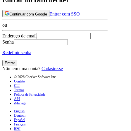
Entrar com SSO
Continuar com Google
ou
Endereço de email
Senha
Redefinir senha
Entrar
Não tem uma conta?
Cadastre-se
© 2026 Checker Software Inc.
Contato
CLI
Termos
Política de Privacidade
API
iManage
English
Deutsch
Español
Français
हिन्दी