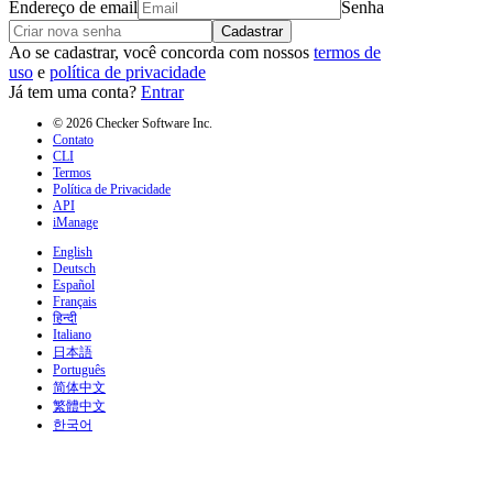
Endereço de email
Senha
Cadastrar
Ao se cadastrar, você concorda com nossos
termos de
uso
e
política de privacidade
Já tem uma conta?
Entrar
© 2026 Checker Software Inc.
Contato
CLI
Termos
Política de Privacidade
API
iManage
English
Deutsch
Español
Français
हिन्दी
Italiano
日本語
Português
简体中文
繁體中文
한국어