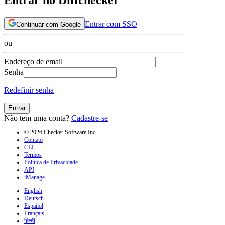
Entrar com SSO
Continuar com Google
ou
Endereço de email
Senha
Redefinir senha
Entrar
Não tem uma conta?
Cadastre-se
© 2026 Checker Software Inc.
Contato
CLI
Termos
Política de Privacidade
API
iManage
English
Deutsch
Español
Français
हिन्दी