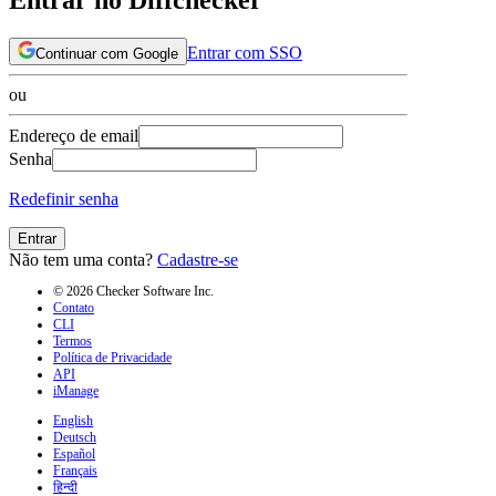
Entrar com SSO
Continuar com Google
ou
Endereço de email
Senha
Redefinir senha
Entrar
Não tem uma conta?
Cadastre-se
© 2026 Checker Software Inc.
Contato
CLI
Termos
Política de Privacidade
API
iManage
English
Deutsch
Español
Français
हिन्दी