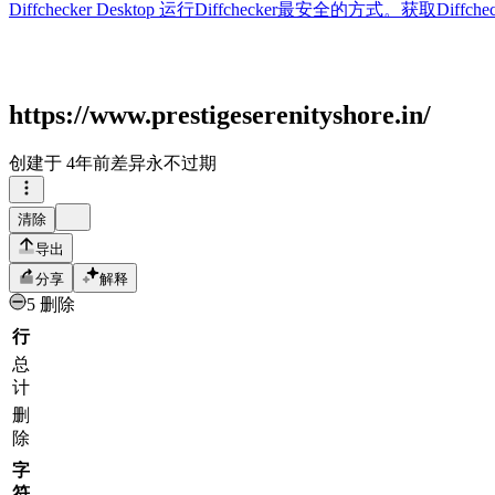
Diffchecker Desktop
运行Diffchecker最安全的方式。获取Di
https://www.prestigeserenityshore.in/
创建于
4年前
差异永不过期
清除
导出
分享
解释
5 删除
行
总
计
删
除
字
符