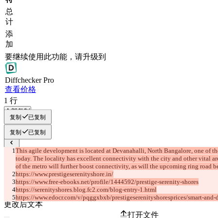
总
计
添
加
要继续使用此功能，请升级到
Diff
checker
Pro
查看价格
1
行
全部复制
复制
已复制
复制
已复制
This agile development is located at Devanahalli, North Bangalore, one of the 
已保存差异
today. The locality has excellent connectivity with the city and other vital a
原始文本
of the metro will further boost connectivity, as will the upcoming ring roa
https://www.prestigeserenityshore.in/
打开文件
https://www.free-ebooks.net/profile/1444592/prestige-serenity-shores
https://serenityshores.blog.fc2.com/blog-entry-1.html
https://www.edocr.com/v/pqggxbxb/prestigeserenityshoresprices/smart-and-de
更改后文本
打开文件