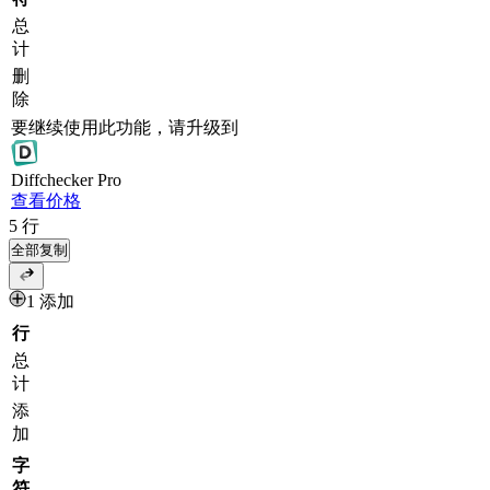
总
计
删
除
要继续使用此功能，请升级到
Diff
checker
Pro
查看价格
5
行
全部复制
1 添加
行
总
计
添
加
字
符