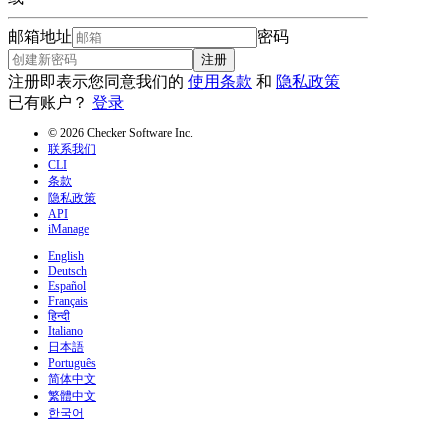
邮箱地址
密码
注册
注册即表示您同意我们的
使用条款
和
隐私政策
已有账户？
登录
© 2026 Checker Software Inc.
联系我们
CLI
条款
隐私政策
API
iManage
English
Deutsch
Español
Français
हिन्दी
Italiano
日本語
Português
简体中文
繁體中文
한국어