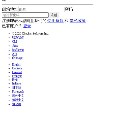
邮箱地址
密码
注册
注册即表示您同意我们的
使用条款
和
隐私政策
已有账户？
登录
© 2026 Checker Software Inc.
联系我们
CLI
条款
隐私政策
API
iManage
English
Deutsch
Español
Français
हिन्दी
Italiano
日本語
Português
简体中文
繁體中文
한국어