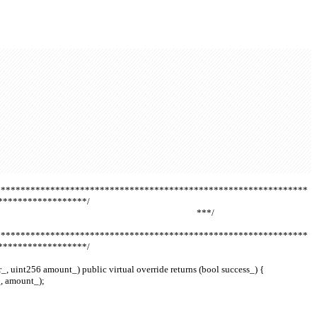
***************************************************************
******************/
                                                                                    ***/
***************************************************************
******************/
er_, uint256 amount_) public virtual override returns (bool success_) {
er_, amount_);