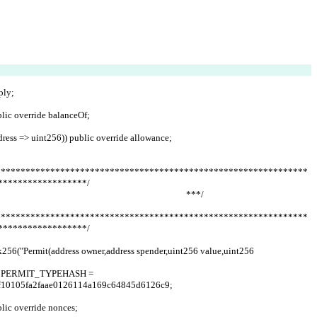
ply;
blic override balanceOf;
dress => uint256)) public override allowance;
***************************************************************
******************/
                                                                                   ***/
***************************************************************
******************/
f10105fa2faae0126114a169c64845d6126c9;
blic override nonces;