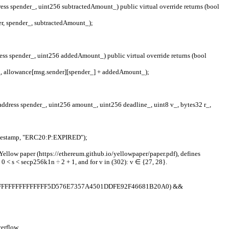
ender, spender_, subtractedAmount_);
ender_, allowance[msg.sender][spender_] + addedAmount_);
ck.timestamp, "ERC20:P:EXPIRED");
reum Yellow paper (https://ethereum.github.io/yellowpaper/paper.pdf), defines
 (301): 0 < s < secp256k1n ÷ 2 + 1, and for v in (302): v ∈ {27, 28}.
FFFFFFFFFFFFFFF5D576E7357A4501DDFE92F46681B20A0) &&
overflow.