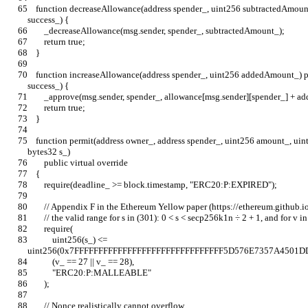
    function decreaseAllowance(address spender_, uint256 subtractedAmount_) public virtual override returns (bool 
success_) {
        _decreaseAllowance(msg.sender, spender_, subtractedAmount_);
        return true;
    }
    function increaseAllowance(address spender_, uint256 addedAmount_) public virtual override returns (bool 
success_) {
        _approve(msg.sender, spender_, allowance[msg.sender][spender_] +
        return true;
    }
    function permit(address owner_, address spender_, uint256 amount_, uint256 deadline_, uint8 v_, bytes32 r_, 
bytes32 s_)
        public virtual override
    {
        require(deadline_ >= block.timestamp, "ERC20:P:EXPIRED");
        // Appendix F in the Ethereum Yellow paper (https://ethereum.github
        // the valid range for s in (301): 0 < s < secp256k1n ÷ 2 + 1, and for v
        require(
            uint256(s_) <= 
uint256(0x7FFFFFFFFFFFFFFFFFFFFFFFFFFFFFFF5D576E7357A4501
            (v_ == 27 || v_ == 28),
            "ERC20:P:MALLEABLE"
        );
        // Nonce realistically cannot overflow.