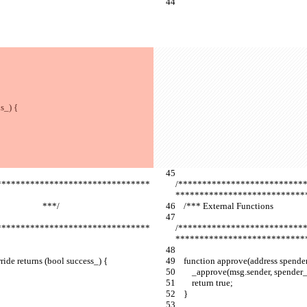
s_) {
********************************
/**************************
***************************
                      ***/
    /*** External Functions                         
********************************
/**************************
***************************
ride returns (bool success_) {
    function approve(address spend
        _approve(msg.sender, spend
        return true;
    }