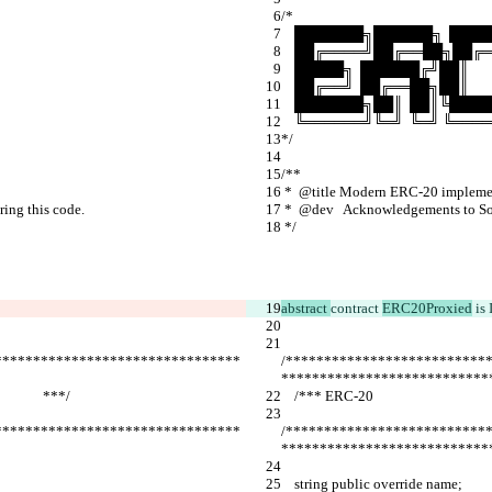
/*
    ███████╗██████╗  ███
    ██╔════╝██╔══██╗██╔
    █████╗  ██████╔╝██║   
    ██╔══╝  ██╔══██╗██║   
    ███████╗██║  ██║╚██
    ╚══════╝╚═╝  ╚═╝ ╚══
*/
/**
 *  @title Modern ERC-20 impleme
ing this code.
 *  @dev   Acknowledgements to So
 */
abstract 
contract 
ERC20Proxied
 is
********************************
/**************************
***************************
                ***/
    /*** ERC-20                                       
********************************
/**************************
***************************
    string public override name;