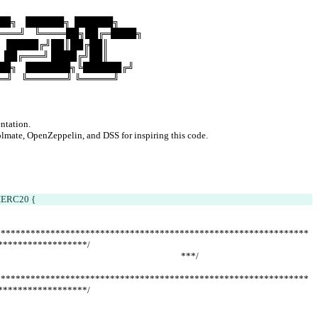
███╗    ██████╗  ██████╗
════╝    ╚════██╗██╔═████╗
       █████╔╝██║██╔██║
      ██╔═══╝ ████╔╝██║
████╗    ███████╗╚██████╔╝
═══╝    ╚══════╝ ╚═════╝
ntation.
lmate, OpenZeppelin, and DSS for inspiring this code.
 IERC20 {
***************************************************************
******************/
                                                                                  ***/
***************************************************************
******************/