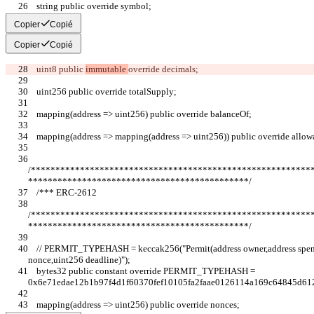
    string public override symbol;
Copier
Copié
Copier
Copié
    uint8 public 
immutable 
override decimals;
    uint256 public override totalSupply;
    mapping(address => uint256) public override balanceOf;
    mapping(address => mapping(address => uint256)) public override allow
/*********************************************************
*********************************************/
    /*** ERC-2612                                                                                                     
/*********************************************************
*********************************************/
    // PERMIT_TYPEHASH = keccak256("Permit(address owner,address spender,uint256 value,uint256 
nonce,uint256 deadline)");
    bytes32 public constant override PERMIT_TYPEHASH = 
0x6e71edae12b1b97f4d1f60370fef10105fa2faae0126114a169c64845d61
    mapping(address => uint256) public override nonces;