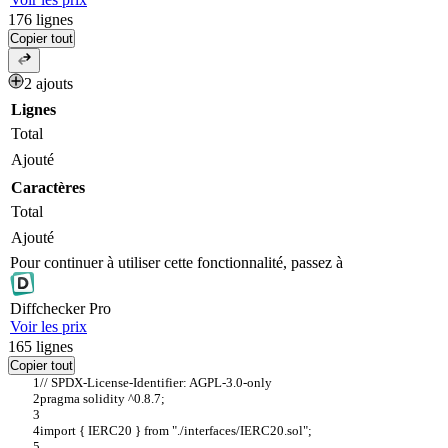
176
lignes
Copier tout
2 ajouts
Lignes
Total
Ajouté
Caractères
Total
Ajouté
Pour continuer à utiliser cette fonctionnalité, passez à
Diff
checker
Pro
Voir les prix
165
lignes
Copier tout
// SPDX-License-Identifier: AGPL-3.0-only
pragma solidity ^0.8.7;
import { IERC20 } from "./interfaces/IERC20.sol";