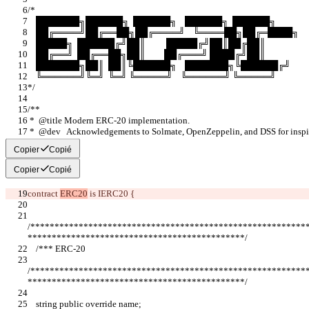
/*
    ███████╗██████╗  ██████╗    ██████╗  ██████╗
    ██╔════╝██╔══██╗██╔════╝    ╚════██╗██╔═████╗
    █████╗  ██████╔╝██║          █████╔╝██║██╔██║
    ██╔══╝  ██╔══██╗██║         ██╔═══╝ ████╔╝██║
    ███████╗██║  ██║╚██████╗    ███████╗╚██████╔╝
    ╚══════╝╚═╝  ╚═╝ ╚═════╝    ╚══════╝ ╚═════╝
*/
/**
 *  @title Modern ERC-20 implementation.
 *  @dev   Acknowledgements to Solmate, OpenZeppelin, and DSS for inspir
 */
Copier
Copié
Copier
Copié
contract 
ERC20
 is IERC20 {
/*********************************************************
*********************************************/
    /*** ERC-20                                                                                                         
/*********************************************************
*********************************************/
    string public override name;