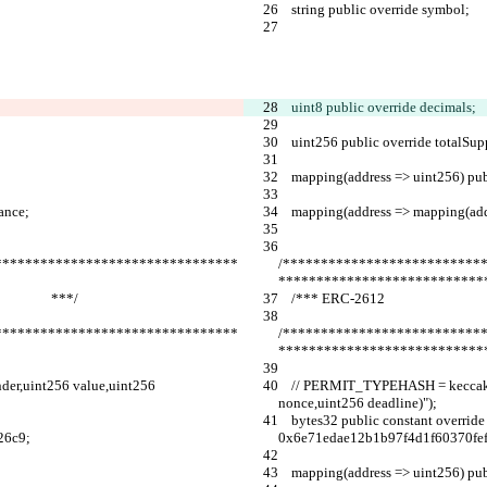
    string public override symbol;
    uint8 public 
override decimals;
    uint256 public override totalSup
    mapping(address => uint256) pu
ance;
    mapping(address => mapping(ad
********************************
/**************************
***************************
                  ***/
    /*** ERC-2612                                    
********************************
/**************************
***************************
    // PERMIT_TYPEHASH = keccak256("Permit(address owner,address spender,uint256 value,uint256 
nonce,uint256 deadline)");
    bytes32 public constant override PERMIT_TYPEHASH = 
26c9;
0x6e71edae12b1b97f4d1f60370fe
    mapping(address => uint256) pu