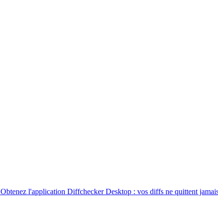
. Obtenez l'application Diffchecker Desktop : vos diffs ne quittent jamais