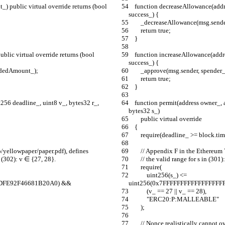
    function decreaseAllowance(address spender_, uint256 subtractedAmount_) public virtual override returns (bool 
success_) {
        _decreaseAllowance(msg.s
        return true;
    }
    function increaseAllowance(address spender_, uint256 addedAmount_) public virtual override returns (bool 
success_) {
 addedAmount_);
        _approve(msg.sender, sp
        return true;
    }
    function permit(address owner_, address spender_, uint256 amount_, uint256 deadline_, uint8 v_, bytes32 r_, 
bytes32 s_)
        public virtual override
    {
        require(deadline_ >= blo
.io/yellowpaper/paper.pdf), defines
        // Appendix F in the Ethe
 in (302): v ∈ {27, 28}.
        // the valid range for s in
        require(
            uint256(s_) <= 
DDFE92F46681B20A0) &&
uint256(0x7FFFFFFFFFFFFFFFF
            (v_ == 27 || v_ == 28),
            "ERC20:P:MALLEABLE"
        );
        // Nonce realistically cannot 