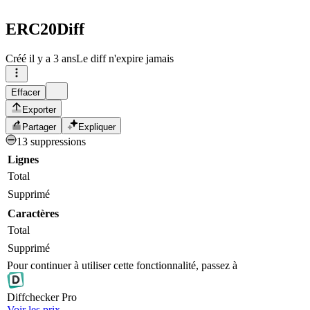
ERC20Diff
Créé
il y a 3 ans
Le diff n'expire jamais
Effacer
Exporter
Partager
Expliquer
13 suppressions
Lignes
Total
Supprimé
Caractères
Total
Supprimé
Pour continuer à utiliser cette fonctionnalité, passez à
Diff
checker
Pro
Voir les prix