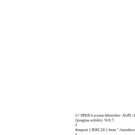
// SPDX-License-Identifier: AGPL-
pragma solidity ^0.8.7;
import { IERC20 } from "./interfac