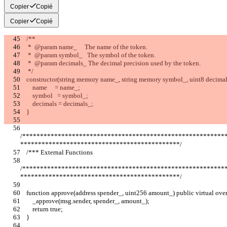
Copier
Copié
Copier
Copié
    /**
     *  @param name_     The name of the token.
     *  @param symbol_   The symbol of the token.
     *  @param decimals_ The decimal precision used by the token.
     */
    constructor(string memory name_, string memory symbol_, uint8 decimal
        name     = name_;
        symbol   = symbol_;
        decimals = decimals_;
    }
/*********************************************************
*********************************************/
    /*** External Functions                                                                                       
/*********************************************************
*********************************************/
    function approve(address spender_, uint256 amount_) public virtual over
        _approve(msg.sender, spender_, amount_);
        return true;
    }