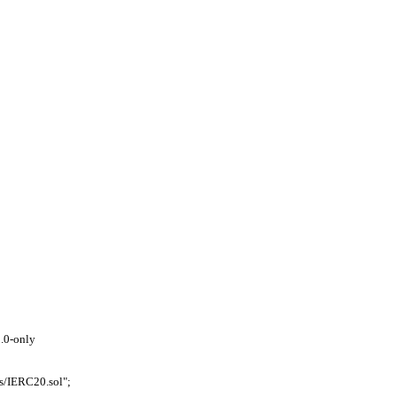
3.0-only
es/IERC20.sol";