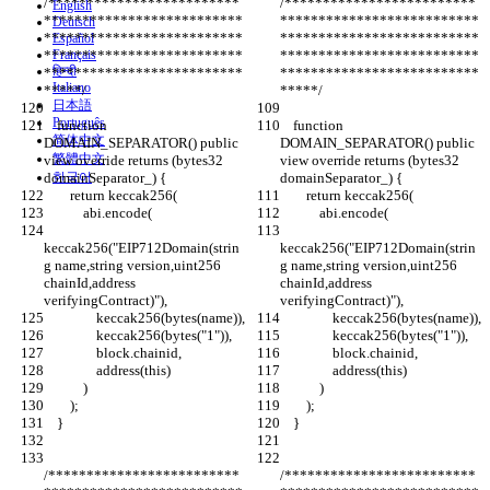
/*************************
/*************************
English
**************************
**************************
Deutsch
**************************
**************************
Español
**************************
Français
**************************
हिन्दी
**************************
**************************
Italiano
*****/
*****/
日本語
Português
    function 
    function 
简体中文
DOMAIN_SEPARATOR() public 
DOMAIN_SEPARATOR() public 
繁體中文
view override returns (bytes32 
view override returns (bytes32 
domainSeparator_) {
한국어
domainSeparator_) {
        return keccak256(
        return keccak256(
            abi.encode(
            abi.encode(
keccak256("EIP712Domain(strin
keccak256("EIP712Domain(strin
g name,string version,uint256 
g name,string version,uint256 
chainId,address 
chainId,address 
verifyingContract)"),
verifyingContract)"),
                keccak256(bytes(name)),
                keccak256(bytes(name)),
                keccak256(bytes("1")),
                keccak256(bytes("1")),
                block.chainid,
                block.chainid,
                address(this)
                address(this)
            )
            )
        );
        );
    }
    }
/*************************
/*************************