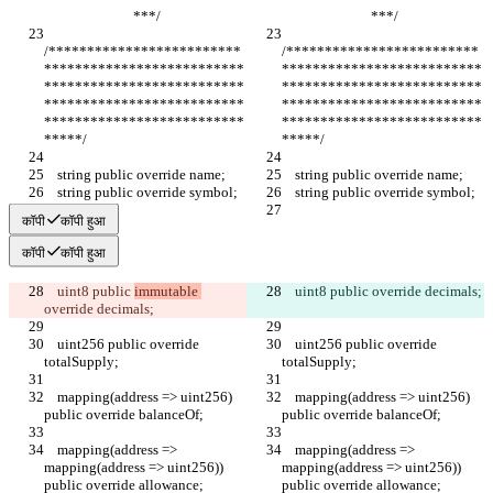
                           ***/
                           ***/
/*************************
/*************************
**************************
**************************
**************************
**************************
**************************
**************************
**************************
**************************
*****/
*****/
    string public override name;
    string public override name;
    string public override symbol;
    string public override symbol;
कॉपी
कॉपी हुआ
कॉपी
कॉपी हुआ
    uint8 public 
immutable 
    uint8 public 
override decimals;
override decimals;
    uint256 public override 
    uint256 public override 
totalSupply;
totalSupply;
    mapping(address => uint256) 
    mapping(address => uint256) 
public override balanceOf;
public override balanceOf;
    mapping(address => 
    mapping(address => 
mapping(address => uint256)) 
mapping(address => uint256)) 
public override allowance;
public override allowance;