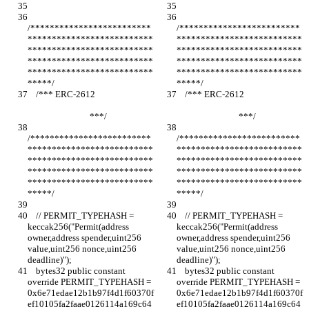
/*************************
/*************************
**************************
**************************
**************************
**************************
**************************
**************************
**************************
**************************
*****/
*****/
    /*** ERC-2612                            
    /*** ERC-2612                            
                              ***/
                              ***/
/*************************
/*************************
**************************
**************************
**************************
**************************
**************************
**************************
**************************
**************************
*****/
*****/
    // PERMIT_TYPEHASH = 
    // PERMIT_TYPEHASH = 
keccak256("Permit(address 
keccak256("Permit(address 
owner,address spender,uint256 
owner,address spender,uint256 
value,uint256 nonce,uint256 
value,uint256 nonce,uint256 
deadline)");
deadline)");
    bytes32 public constant 
    bytes32 public constant 
override PERMIT_TYPEHASH = 
override PERMIT_TYPEHASH = 
0x6e71edae12b1b97f4d1f60370f
0x6e71edae12b1b97f4d1f60370f
ef10105fa2faae0126114a169c64
ef10105fa2faae0126114a169c64