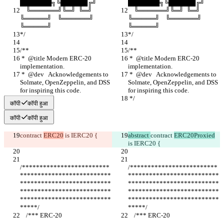
███████╗╚██████╔╝
███████╗╚██████╔╝
    ╚══════╝╚═╝  ╚═╝ 
    ╚══════╝╚═╝  ╚═╝ 
╚═════╝    ╚══════╝ 
╚═════╝    ╚══════╝ 
╚═════╝
╚═════╝
*/
*/
/**
/**
 *  @title Modern ERC-20 
 *  @title Modern ERC-20 
implementation.
implementation.
 *  @dev   Acknowledgements to 
 *  @dev   Acknowledgements to 
Solmate, OpenZeppelin, and DSS 
Solmate, OpenZeppelin, and DSS 
for inspiring this code.
for inspiring this code.
 */
 */
कॉपी
कॉपी हुआ
कॉपी
कॉपी हुआ
contract 
ERC20
 is IERC20 {
abstract 
contract 
ERC20Proxied
is IERC20 {
/*************************
/*************************
**************************
**************************
**************************
**************************
**************************
**************************
**************************
**************************
*****/
*****/
    /*** ERC-20                                 
    /*** ERC-20                                 