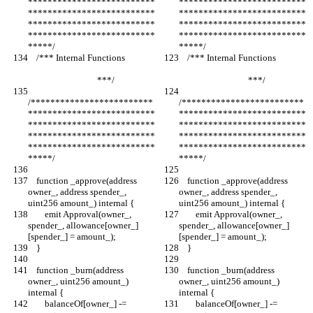
**************************
**************************
**************************
**************************
**************************
**************************
**************************
**************************
*****/
*****/
    /*** Internal Functions               
    /*** Internal Functions               
                                 ***/
                                 ***/
/*************************
/*************************
**************************
**************************
**************************
**************************
**************************
**************************
**************************
**************************
*****/
*****/
    function _approve(address 
    function _approve(address 
owner_, address spender_, 
owner_, address spender_, 
uint256 amount_) internal {
uint256 amount_) internal {
        emit Approval(owner_, 
        emit Approval(owner_, 
spender_, allowance[owner_]
spender_, allowance[owner_]
[spender_] = amount_);
[spender_] = amount_);
    }
    }
    function _burn(address 
    function _burn(address 
owner_, uint256 amount_) 
owner_, uint256 amount_) 
internal {
internal {
        balanceOf[owner_] -= 
        balanceOf[owner_] -= 