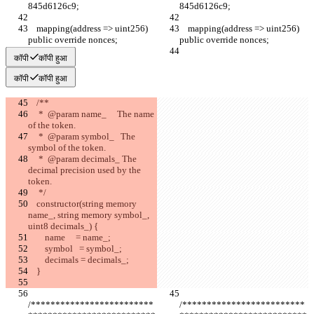
845d6126c9;
845d6126c9;
    mapping(address => uint256) 
    mapping(address => uint256) 
public override nonces;
public override nonces;
कॉपी
कॉपी हुआ
कॉपी
कॉपी हुआ
    /**
     *  @param name_     The name 
of the token.
     *  @param symbol_   The 
symbol of the token.
     *  @param decimals_ The 
decimal precision used by the 
token.
     */
    constructor(string memory 
name_, string memory symbol_, 
uint8 decimals_) {
        name     = name_;
        symbol   = symbol_;
        decimals = decimals_;
    }
/*************************
/*************************