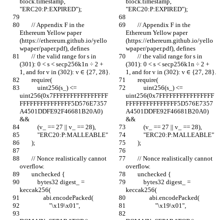
block.timestamp, 
block.timestamp, 
"ERC20:P:EXPIRED");
"ERC20:P:EXPIRED");
        // Appendix F in the 
        // Appendix F in the 
Ethereum Yellow paper 
Ethereum Yellow paper 
(https://ethereum.github.io/yello
(https://ethereum.github.io/yello
wpaper/paper.pdf), defines
wpaper/paper.pdf), defines
        // the valid range for s in 
        // the valid range for s in 
(301): 0 < s < secp256k1n ÷ 2 + 
(301): 0 < s < secp256k1n ÷ 2 + 
1, and for v in (302): v ∈ {27, 28}.
1, and for v in (302): v ∈ {27, 28}.
        require(
        require(
            uint256(s_) <= 
            uint256(s_) <= 
uint256(0x7FFFFFFFFFFFFFFFF
uint256(0x7FFFFFFFFFFFFFFFF
FFFFFFFFFFFFFFF5D576E7357
FFFFFFFFFFFFFFF5D576E7357
A4501DDFE92F46681B20A0) 
A4501DDFE92F46681B20A0) 
&&
&&
            (v_ == 27 || v_ == 28),
            (v_ == 27 || v_ == 28),
            "ERC20:P:MALLEABLE"
            "ERC20:P:MALLEABLE"
        );
        );
        // Nonce realistically cannot 
        // Nonce realistically cannot 
overflow.
overflow.
        unchecked {
        unchecked {
            bytes32 digest_ = 
            bytes32 digest_ = 
keccak256(
keccak256(
                abi.encodePacked(
                abi.encodePacked(
                    "\x19\x01",
                    "\x19\x01",