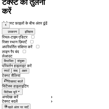
टेक्स्ट की तुलना
करें
दो टेक्स्ट फ़ाइलों के बीच अंतर ढूंढें
उपकरण
इतिहास
रियल-टाइम एडिटर
रिक्त स्थान छिपाएँ
अपरिवर्तित संक्षिप्त करें
लाइन रैप बंद
लेआउट
विभाजित
संयुक्त
परिवर्तन हाइलाइट करें
स्मार्ट
शब्द
अक्षर
टेक्स्ट शैलियां
दिखावट बदलें
सिंटैक्स हाइलाइटिंग
सिंटैक्स चुनें
अनदेखा करें
टेक्स्ट बदलें
पहले अंतर पर जाएँ