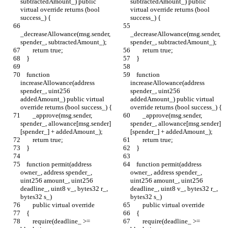
subtractedAmount_) public 
subtractedAmount_) public 
virtual override returns (bool 
virtual override returns (bool 
success_) {
success_) {
_decreaseAllowance(msg.sender, 
_decreaseAllowance(msg.sender, 
spender_, subtractedAmount_);
spender_, subtractedAmount_);
        return true;
        return true;
    }
    }
    function 
    function 
increaseAllowance(address 
increaseAllowance(address 
spender_, uint256 
spender_, uint256 
addedAmount_) public virtual 
addedAmount_) public virtual 
override returns (bool success_) {
override returns (bool success_) {
        _approve(msg.sender, 
        _approve(msg.sender, 
spender_, allowance[msg.sender]
spender_, allowance[msg.sender]
[spender_] + addedAmount_);
[spender_] + addedAmount_);
        return true;
        return true;
    }
    }
    function permit(address 
    function permit(address 
owner_, address spender_, 
owner_, address spender_, 
uint256 amount_, uint256 
uint256 amount_, uint256 
deadline_, uint8 v_, bytes32 r_, 
deadline_, uint8 v_, bytes32 r_, 
bytes32 s_)
bytes32 s_)
        public virtual override
        public virtual override
    {
    {
        require(deadline_ >= 
        require(deadline_ >= 