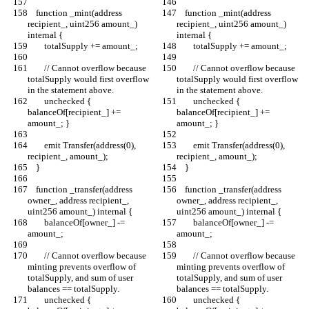
    function _mint(address 
    function _mint(address 
recipient_, uint256 amount_) 
recipient_, uint256 amount_) 
internal {
internal {
        totalSupply += amount_;
        totalSupply += amount_;
        // Cannot overflow because 
        // Cannot overflow because 
totalSupply would first overflow 
totalSupply would first overflow 
in the statement above.
in the statement above.
        unchecked { 
        unchecked { 
balanceOf[recipient_] += 
balanceOf[recipient_] += 
amount_; }
amount_; }
        emit Transfer(address(0), 
        emit Transfer(address(0), 
recipient_, amount_);
recipient_, amount_);
    }
    }
    function _transfer(address 
    function _transfer(address 
owner_, address recipient_, 
owner_, address recipient_, 
uint256 amount_) internal {
uint256 amount_) internal {
        balanceOf[owner_] -= 
        balanceOf[owner_] -= 
amount_;
amount_;
        // Cannot overflow because 
        // Cannot overflow because 
minting prevents overflow of 
minting prevents overflow of 
totalSupply, and sum of user 
totalSupply, and sum of user 
balances == totalSupply.
balances == totalSupply.
        unchecked { 
        unchecked { 