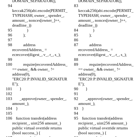
DOMAIN_SEPARATOR(),
DOMAIN_SEPARATOR(),
keccak256(abi.encode(PERMIT_
keccak256(abi.encode(PERMIT_
TYPEHASH, owner_, spender_, 
TYPEHASH, owner_, spender_, 
amount_, nonces[owner_]++, 
amount_, nonces[owner_]++, 
deadline_))
deadline_))
                )
                )
            );
            );
            address 
            address 
recoveredAddress_ = 
recoveredAddress_ = 
ecrecover(digest_, v_, r_, s_);
ecrecover(digest_, v_, r_, s_);
            require(recoveredAddress_ 
            require(recoveredAddress_ 
== owner_ && owner_ != 
== owner_ && owner_ != 
address(0), 
address(0), 
"ERC20:P:INVALID_SIGNATUR
"ERC20:P:INVALID_SIGNATUR
E");
E");
        }
        }
        _approve(owner_, spender_, 
        _approve(owner_, spender_, 
amount_);
amount_);
    }
    }
    function transfer(address 
    function transfer(address 
recipient_, uint256 amount_) 
recipient_, uint256 amount_) 
public virtual override returns 
public virtual override returns 
(bool success_) {
(bool success_) {