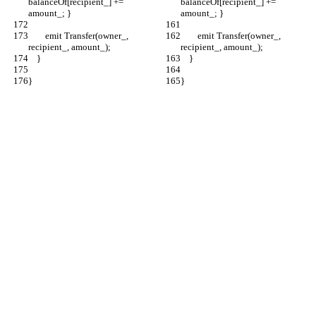
balanceOf[recipient_] += 
balanceOf[recipient_] += 
amount_; }
amount_; }
        emit Transfer(owner_, 
        emit Transfer(owner_, 
recipient_, amount_);
recipient_, amount_);
    }
    }
}
}