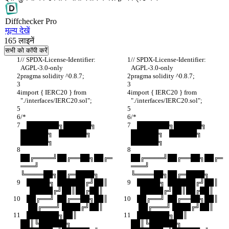
Diff
checker
Pro
मूल्य देखें
165
लाइनें
सभी को कॉपी करें
// SPDX-License-Identifier: 
// SPDX-License-Identifier: 
AGPL-3.0-only
AGPL-3.0-only
pragma solidity ^0.8.7;
pragma solidity ^0.8.7;
import { IERC20 } from 
import { IERC20 } from 
"./interfaces/IERC20.sol";
"./interfaces/IERC20.sol";
/*
/*
    ███████╗██████╗  
    ███████╗██████╗  
██████╗    ██████╗  
██████╗    ██████╗  
██████╗
██████╗
██╔════╝██╔══██╗██╔═
██╔════╝██╔══██╗██╔═
═══╝    
═══╝    
╚════██╗██╔═████╗
╚════██╗██╔═████╗
    █████╗  ██████╔╝██║    
    █████╗  ██████╔╝██║    
      █████╔╝██║██╔██║
      █████╔╝██║██╔██║
    ██╔══╝  ██╔══██╗██║    
    ██╔══╝  ██╔══██╗██║    
     ██╔═══╝ ████╔╝██║
     ██╔═══╝ ████╔╝██║
    ███████╗██║  
    ███████╗██║  
██║╚██████╗    
██║╚██████╗    