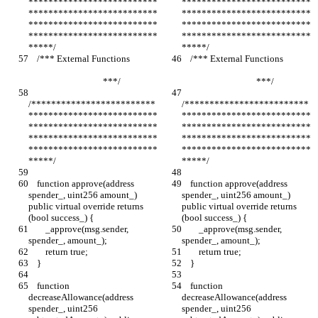
**************************
**************************
**************************
**************************
**************************
**************************
**************************
**************************
*****/
*****/
    /*** External Functions             
    /*** External Functions             
                                   ***/
                                   ***/
/*************************
/*************************
**************************
**************************
**************************
**************************
**************************
**************************
**************************
**************************
*****/
*****/
    function approve(address 
    function approve(address 
spender_, uint256 amount_) 
spender_, uint256 amount_) 
public virtual override returns 
public virtual override returns 
(bool success_) {
(bool success_) {
        _approve(msg.sender, 
        _approve(msg.sender, 
spender_, amount_);
spender_, amount_);
        return true;
        return true;
    }
    }
    function 
    function 
decreaseAllowance(address 
decreaseAllowance(address 
spender_, uint256 
spender_, uint256 