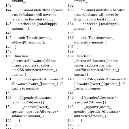
amount_;
amount_;
        // Cannot underflow because 
        // Cannot underflow because 
a user's balance will never be 
a user's balance will never be 
larger than the total supply.
larger than the total supply.
        unchecked { totalSupply -= 
        unchecked { totalSupply -= 
amount_; }
amount_; }
        emit Transfer(owner_, 
        emit Transfer(owner_, 
address(0), amount_);
address(0), amount_);
    }
    }
    function 
    function 
_decreaseAllowance(address 
_decreaseAllowance(address 
owner_, address spender_, 
owner_, address spender_, 
uint256 subtractedAmount_) 
uint256 subtractedAmount_) 
internal {
internal {
        uint256 spenderAllowance = 
        uint256 spenderAllowance = 
allowance[owner_][spender_];  // 
allowance[owner_][spender_];  // 
Cache to memory.
Cache to memory.
        if (spenderAllowance != 
        if (spenderAllowance != 
type(uint256).max) {
type(uint256).max) {
            _approve(owner_, 
            _approve(owner_, 
spender_, spenderAllowance - 
spender_, spenderAllowance - 
subtractedAmount_);
subtractedAmount_);
        }
        }
    }
    }