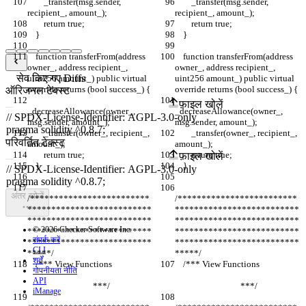
        _transfer(msg.sender, 
        _transfer(msg.sender, 
recipient_, amount_);
recipient_, amount_);
        return true;
        return true;
    }
    }
    function transferFrom(address 
    function transferFrom(address 
owner_, address recipient_, 
owner_, address recipient_, 
सेव किए गए Diffs
uint256 amount_) public virtual 
uint256 amount_) public virtual 
override returns (bool success_) {
override returns (bool success_) {
ऑरिजनल टेक्स्ट
फ़ाइल खोलें
_decreaseAllowance(owner_, 
_decreaseAllowance(owner_, 
msg.sender, amount_);
msg.sender, amount_);
        _transfer(owner_, recipient_, 
        _transfer(owner_, recipient_, 
परिवर्तित टेक्स्ट
amount_);
amount_);
        return true;
        return true;
फ़ाइल खोलें
    }
    }
अंतर खोजें
/*************************
/*************************
**************************
**************************
**************************
**************************
© 2026 Checker Software Inc.
**************************
**************************
संपर्क करें
**************************
**************************
CLI
*****/
*****/
शर्तें
    /*** View Functions                    
    /*** View Functions                    
गोपनीयता नीति
API
                                ***/
                                ***/
iManage