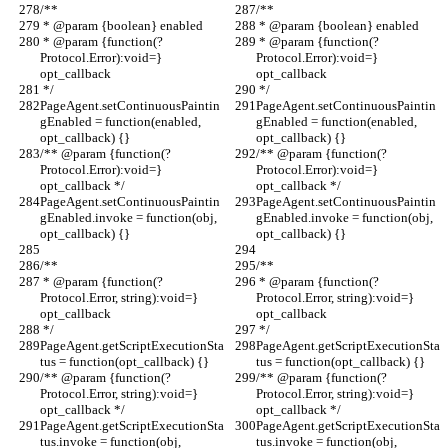
/**
/**
 * @param {boolean} enabled
 * @param {boolean} enabled
 * @param {function(?
 * @param {function(?
Protocol.Error):void=} 
Protocol.Error):void=} 
opt_callback
opt_callback
 */
 */
PageAgent.setContinuousPaintin
PageAgent.setContinuousPaintin
gEnabled = function(enabled, 
gEnabled = function(enabled, 
opt_callback) {}
opt_callback) {}
/** @param {function(?
/** @param {function(?
Protocol.Error):void=} 
Protocol.Error):void=} 
opt_callback */
opt_callback */
PageAgent.setContinuousPaintin
PageAgent.setContinuousPaintin
gEnabled.invoke = function(obj, 
gEnabled.invoke = function(obj, 
opt_callback) {}
opt_callback) {}
/**
/**
 * @param {function(?
 * @param {function(?
Protocol.Error, string):void=} 
Protocol.Error, string):void=} 
opt_callback
opt_callback
 */
 */
PageAgent.getScriptExecutionSta
PageAgent.getScriptExecutionSta
tus = function(opt_callback) {}
tus = function(opt_callback) {}
/** @param {function(?
/** @param {function(?
Protocol.Error, string):void=} 
Protocol.Error, string):void=} 
opt_callback */
opt_callback */
PageAgent.getScriptExecutionSta
PageAgent.getScriptExecutionSta
tus.invoke = function(obj, 
tus.invoke = function(obj, 