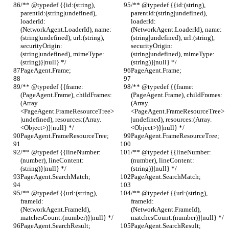
/** @typedef {{id:(string), 
/** @typedef {{id:(string), 
parentId:(string|undefined), 
parentId:(string|undefined), 
loaderId:
loaderId:
(NetworkAgent.LoaderId), name:
(NetworkAgent.LoaderId), name:
(string|undefined), url:(string), 
(string|undefined), url:(string), 
securityOrigin:
securityOrigin:
(string|undefined), mimeType:
(string|undefined), mimeType:
(string)}|null} */
(string)}|null} */
PageAgent.Frame;
PageAgent.Frame;
/** @typedef {{frame:
/** @typedef {{frame:
(PageAgent.Frame), childFrames:
(PageAgent.Frame), childFrames:
(Array.
(Array.
<PageAgent.FrameResourceTree>
<PageAgent.FrameResourceTree>
|undefined), resources:(Array.
|undefined), resources:(Array.
<Object>)}|null} */
<Object>)}|null} */
PageAgent.FrameResourceTree;
PageAgent.FrameResourceTree;
/** @typedef {{lineNumber:
/** @typedef {{lineNumber:
(number), lineContent:
(number), lineContent:
(string)}|null} */
(string)}|null} */
PageAgent.SearchMatch;
PageAgent.SearchMatch;
/** @typedef {{url:(string), 
/** @typedef {{url:(string), 
frameId:
frameId:
(NetworkAgent.FrameId), 
(NetworkAgent.FrameId), 
matchesCount:(number)}|null} */
matchesCount:(number)}|null} */
PageAgent.SearchResult;
PageAgent.SearchResult;