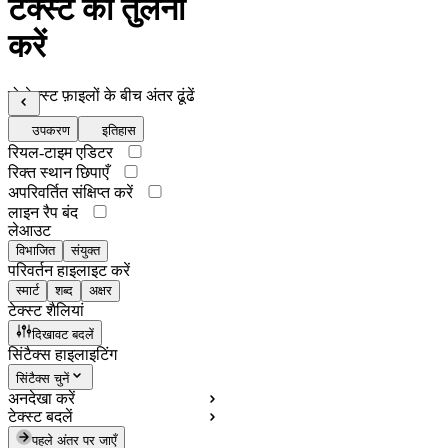
टेक्स्ट की तुलना
करें
दो टेक्स्ट फ़ाइलों के बीच अंतर ढूंढें
उपकरण
इतिहास
रियल-टाइम एडिटर
रिक्त स्थान छिपाएँ
अपरिवर्तित संक्षिप्त करें
लाइन रैप बंद
लेआउट
विभाजित
संयुक्त
परिवर्तन हाइलाइट करें
स्मार्ट
शब्द
अक्षर
टेक्स्ट शैलियां
दिखावट बदलें
सिंटैक्स हाइलाइटिंग
सिंटैक्स चुनें
अनदेखा करें
टेक्स्ट बदलें
पहले अंतर पर जाएँ