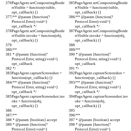
PageAgent.setCompositingBorde
PageAgent.setCompositingBorde
rsVisible = function(visible, 
rsVisible = function(visible, 
opt_callback) {}
opt_callback) {}
/** @param {function(?
/** @param {function(?
Protocol.Error):void=} 
Protocol.Error):void=} 
opt_callback */
opt_callback */
PageAgent.setCompositingBorde
PageAgent.setCompositingBorde
rsVisible.invoke = function(obj, 
rsVisible.invoke = function(obj, 
opt_callback) {}
opt_callback) {}
/**
/**
 * @param {function(?
 * @param {function(?
Protocol.Error, string):void=} 
Protocol.Error, string):void=} 
opt_callback
opt_callback
 */
 */
PageAgent.captureScreenshot = 
PageAgent.captureScreenshot = 
function(opt_callback) {}
function(opt_callback) {}
/** @param {function(?
/** @param {function(?
Protocol.Error, string):void=} 
Protocol.Error, string):void=} 
opt_callback */
opt_callback */
PageAgent.captureScreenshot.inv
PageAgent.captureScreenshot.inv
oke = function(obj, 
oke = function(obj, 
opt_callback) {}
opt_callback) {}
/**
/**
 * @param {boolean} accept
 * @param {boolean} accept
 * @param {function(?
 * @param {function(?
Protocol.Error):void=} 
Protocol.Error):void=} 