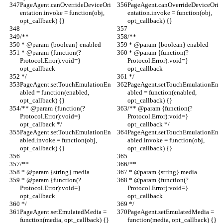
PageAgent.canOverrideDeviceOri
PageAgent.canOverrideDeviceOri
entation.invoke = function(obj, 
entation.invoke = function(obj, 
opt_callback) {}
opt_callback) {}
/**
/**
 * @param {boolean} enabled
 * @param {boolean} enabled
 * @param {function(?
 * @param {function(?
Protocol.Error):void=} 
Protocol.Error):void=} 
opt_callback
opt_callback
 */
 */
PageAgent.setTouchEmulationEn
PageAgent.setTouchEmulationEn
abled = function(enabled, 
abled = function(enabled, 
opt_callback) {}
opt_callback) {}
/** @param {function(?
/** @param {function(?
Protocol.Error):void=} 
Protocol.Error):void=} 
opt_callback */
opt_callback */
PageAgent.setTouchEmulationEn
PageAgent.setTouchEmulationEn
abled.invoke = function(obj, 
abled.invoke = function(obj, 
opt_callback) {}
opt_callback) {}
/**
/**
 * @param {string} media
 * @param {string} media
 * @param {function(?
 * @param {function(?
Protocol.Error):void=} 
Protocol.Error):void=} 
opt_callback
opt_callback
 */
 */
PageAgent.setEmulatedMedia = 
PageAgent.setEmulatedMedia = 
function(media, opt_callback) {}
function(media, opt_callback) {}