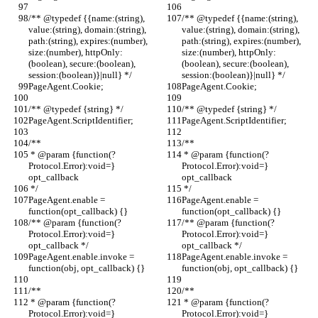
/** @typedef {{name:(string), 
/** @typedef {{name:(string), 
value:(string), domain:(string), 
value:(string), domain:(string), 
path:(string), expires:(number), 
path:(string), expires:(number), 
size:(number), httpOnly:
size:(number), httpOnly:
(boolean), secure:(boolean), 
(boolean), secure:(boolean), 
session:(boolean)}|null} */
session:(boolean)}|null} */
PageAgent.Cookie;
PageAgent.Cookie;
/** @typedef {string} */
/** @typedef {string} */
PageAgent.ScriptIdentifier;
PageAgent.ScriptIdentifier;
/**
/**
 * @param {function(?
 * @param {function(?
Protocol.Error):void=} 
Protocol.Error):void=} 
opt_callback
opt_callback
 */
 */
PageAgent.enable = 
PageAgent.enable = 
function(opt_callback) {}
function(opt_callback) {}
/** @param {function(?
/** @param {function(?
Protocol.Error):void=} 
Protocol.Error):void=} 
opt_callback */
opt_callback */
PageAgent.enable.invoke = 
PageAgent.enable.invoke = 
function(obj, opt_callback) {}
function(obj, opt_callback) {}
/**
/**
 * @param {function(?
 * @param {function(?
Protocol.Error):void=} 
Protocol.Error):void=} 