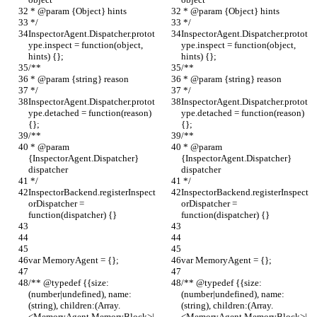
 * @param {Object} hints
 * @param {Object} hints
 */
 */
InspectorAgent.Dispatcher.protot
InspectorAgent.Dispatcher.protot
ype.inspect = function(object, 
ype.inspect = function(object, 
hints) {};
hints) {};
/**
/**
 * @param {string} reason
 * @param {string} reason
 */
 */
InspectorAgent.Dispatcher.protot
InspectorAgent.Dispatcher.protot
ype.detached = function(reason) 
ype.detached = function(reason) 
{};
{};
/**
/**
 * @param 
 * @param 
{InspectorAgent.Dispatcher} 
{InspectorAgent.Dispatcher} 
dispatcher
dispatcher
 */
 */
InspectorBackend.registerInspect
InspectorBackend.registerInspect
orDispatcher = 
orDispatcher = 
function(dispatcher) {}
function(dispatcher) {}
var MemoryAgent = {};
var MemoryAgent = {};
/** @typedef {{size:
/** @typedef {{size:
(number|undefined), name:
(number|undefined), name:
(string), children:(Array.
(string), children:(Array.
<MemoryAgent.MemoryBlock>|
<MemoryAgent.MemoryBlock>|