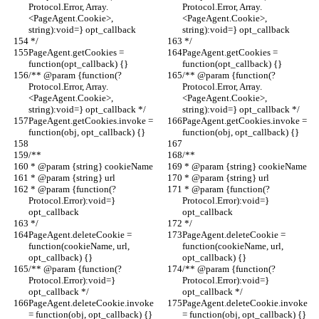
Protocol.Error, Array.
Protocol.Error, Array.
<PageAgent.Cookie>, 
<PageAgent.Cookie>, 
string):void=} opt_callback
string):void=} opt_callback
 */
 */
PageAgent.getCookies = 
PageAgent.getCookies = 
function(opt_callback) {}
function(opt_callback) {}
/** @param {function(?
/** @param {function(?
Protocol.Error, Array.
Protocol.Error, Array.
<PageAgent.Cookie>, 
<PageAgent.Cookie>, 
string):void=} opt_callback */
string):void=} opt_callback */
PageAgent.getCookies.invoke = 
PageAgent.getCookies.invoke = 
function(obj, opt_callback) {}
function(obj, opt_callback) {}
/**
/**
 * @param {string} cookieName
 * @param {string} cookieName
 * @param {string} url
 * @param {string} url
 * @param {function(?
 * @param {function(?
Protocol.Error):void=} 
Protocol.Error):void=} 
opt_callback
opt_callback
 */
 */
PageAgent.deleteCookie = 
PageAgent.deleteCookie = 
function(cookieName, url, 
function(cookieName, url, 
opt_callback) {}
opt_callback) {}
/** @param {function(?
/** @param {function(?
Protocol.Error):void=} 
Protocol.Error):void=} 
opt_callback */
opt_callback */
PageAgent.deleteCookie.invoke 
PageAgent.deleteCookie.invoke 
= function(obj, opt_callback) {}
= function(obj, opt_callback) {}