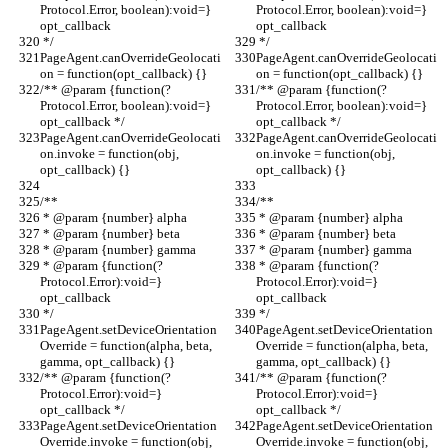
Protocol.Error, boolean):void=} 
Protocol.Error, boolean):void=} 
opt_callback
opt_callback
 */
 */
PageAgent.canOverrideGeolocati
PageAgent.canOverrideGeolocati
on = function(opt_callback) {}
on = function(opt_callback) {}
/** @param {function(?
/** @param {function(?
Protocol.Error, boolean):void=} 
Protocol.Error, boolean):void=} 
opt_callback */
opt_callback */
PageAgent.canOverrideGeolocati
PageAgent.canOverrideGeolocati
on.invoke = function(obj, 
on.invoke = function(obj, 
opt_callback) {}
opt_callback) {}
/**
/**
 * @param {number} alpha
 * @param {number} alpha
 * @param {number} beta
 * @param {number} beta
 * @param {number} gamma
 * @param {number} gamma
 * @param {function(?
 * @param {function(?
Protocol.Error):void=} 
Protocol.Error):void=} 
opt_callback
opt_callback
 */
 */
PageAgent.setDeviceOrientation
PageAgent.setDeviceOrientation
Override = function(alpha, beta, 
Override = function(alpha, beta, 
gamma, opt_callback) {}
gamma, opt_callback) {}
/** @param {function(?
/** @param {function(?
Protocol.Error):void=} 
Protocol.Error):void=} 
opt_callback */
opt_callback */
PageAgent.setDeviceOrientation
PageAgent.setDeviceOrientation
Override.invoke = function(obj, 
Override.invoke = function(obj, 