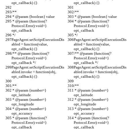
opt_callback) {}
opt_callback) {}
/**
/**
 * @param {boolean} value
 * @param {boolean} value
 * @param {function(?
 * @param {function(?
Protocol.Error):void=} 
Protocol.Error):void=} 
opt_callback
opt_callback
 */
 */
PageAgent.setScriptExecutionDis
PageAgent.setScriptExecutionDis
abled = function(value, 
abled = function(value, 
opt_callback) {}
opt_callback) {}
/** @param {function(?
/** @param {function(?
Protocol.Error):void=} 
Protocol.Error):void=} 
opt_callback */
opt_callback */
PageAgent.setScriptExecutionDis
PageAgent.setScriptExecutionDis
abled.invoke = function(obj, 
abled.invoke = function(obj, 
opt_callback) {}
opt_callback) {}
/**
/**
 * @param {number=} 
 * @param {number=} 
opt_latitude
opt_latitude
 * @param {number=} 
 * @param {number=} 
opt_longitude
opt_longitude
 * @param {number=} 
 * @param {number=} 
opt_accuracy
opt_accuracy
 * @param {function(?
 * @param {function(?
Protocol.Error):void=} 
Protocol.Error):void=} 
opt_callback
opt_callback