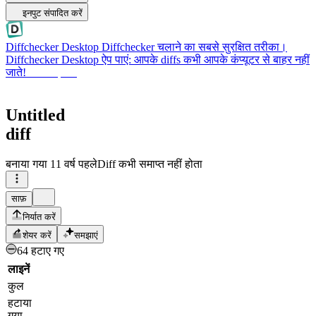
इनपुट संपादित करें
Diffchecker Desktop
Diffchecker चलाने का सबसे सुरक्षित तरीका।
Diffchecker Desktop ऐप पाएं: आपके diffs कभी आपके कंप्यूटर से बाहर नहीं
जाते!
Desktop पाएं
Untitled
diff
बनाया गया
11 वर्ष पहले
Diff कभी समाप्त नहीं होता
साफ़
निर्यात करें
शेयर करें
समझाएं
64 हटाए गए
लाइनें
कुल
हटाया
गया