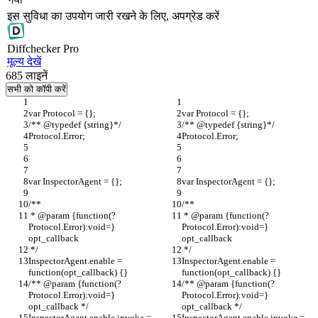
इस सुविधा का उपयोग जारी रखने के लिए, अपग्रेड करें
Diff
checker
Pro
मूल्य देखें
685
लाइनें
सभी को कॉपी करें
var Protocol = {};
var Protocol = {};
/** @typedef {string}*/
/** @typedef {string}*/
Protocol.Error;
Protocol.Error;
var InspectorAgent = {};
var InspectorAgent = {};
/**
/**
 * @param {function(?
 * @param {function(?
Protocol.Error):void=} 
Protocol.Error):void=} 
opt_callback
opt_callback
 */
 */
InspectorAgent.enable = 
InspectorAgent.enable = 
function(opt_callback) {}
function(opt_callback) {}
/** @param {function(?
/** @param {function(?
Protocol.Error):void=} 
Protocol.Error):void=} 
opt_callback */
opt_callback */
InspectorAgent.enable.invoke = 
InspectorAgent.enable.invoke = 