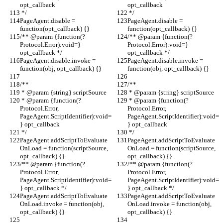
opt_callback
opt_callback
 */
 */
PageAgent.disable = 
PageAgent.disable = 
function(opt_callback) {}
function(opt_callback) {}
/** @param {function(?
/** @param {function(?
Protocol.Error):void=} 
Protocol.Error):void=} 
opt_callback */
opt_callback */
PageAgent.disable.invoke = 
PageAgent.disable.invoke = 
function(obj, opt_callback) {}
function(obj, opt_callback) {}
/**
/**
 * @param {string} scriptSource
 * @param {string} scriptSource
 * @param {function(?
 * @param {function(?
Protocol.Error, 
Protocol.Error, 
PageAgent.ScriptIdentifier):void=
PageAgent.ScriptIdentifier):void=
} opt_callback
} opt_callback
 */
 */
PageAgent.addScriptToEvaluate
PageAgent.addScriptToEvaluate
OnLoad = function(scriptSource, 
OnLoad = function(scriptSource, 
opt_callback) {}
opt_callback) {}
/** @param {function(?
/** @param {function(?
Protocol.Error, 
Protocol.Error, 
PageAgent.ScriptIdentifier):void=
PageAgent.ScriptIdentifier):void=
} opt_callback */
} opt_callback */
PageAgent.addScriptToEvaluate
PageAgent.addScriptToEvaluate
OnLoad.invoke = function(obj, 
OnLoad.invoke = function(obj, 
opt_callback) {}
opt_callback) {}