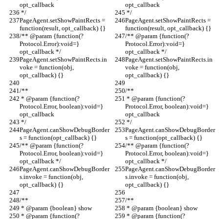
opt_callback
opt_callback
 */
 */
PageAgent.setShowPaintRects = 
PageAgent.setShowPaintRects = 
function(result, opt_callback) {}
function(result, opt_callback) {}
/** @param {function(?
/** @param {function(?
Protocol.Error):void=} 
Protocol.Error):void=} 
opt_callback */
opt_callback */
PageAgent.setShowPaintRects.in
PageAgent.setShowPaintRects.in
voke = function(obj, 
voke = function(obj, 
opt_callback) {}
opt_callback) {}
/**
/**
 * @param {function(?
 * @param {function(?
Protocol.Error, boolean):void=} 
Protocol.Error, boolean):void=} 
opt_callback
opt_callback
 */
 */
PageAgent.canShowDebugBorder
PageAgent.canShowDebugBorder
s = function(opt_callback) {}
s = function(opt_callback) {}
/** @param {function(?
/** @param {function(?
Protocol.Error, boolean):void=} 
Protocol.Error, boolean):void=} 
opt_callback */
opt_callback */
PageAgent.canShowDebugBorder
PageAgent.canShowDebugBorder
s.invoke = function(obj, 
s.invoke = function(obj, 
opt_callback) {}
opt_callback) {}
/**
/**
 * @param {boolean} show
 * @param {boolean} show
 * @param {function(?
 * @param {function(?