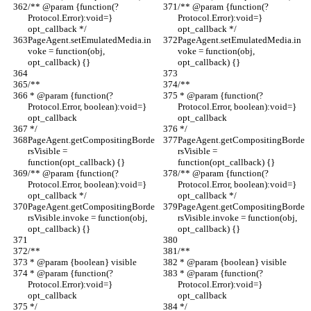
/** @param {function(?
/** @param {function(?
Protocol.Error):void=} 
Protocol.Error):void=} 
opt_callback */
opt_callback */
PageAgent.setEmulatedMedia.in
PageAgent.setEmulatedMedia.in
voke = function(obj, 
voke = function(obj, 
opt_callback) {}
opt_callback) {}
/**
/**
 * @param {function(?
 * @param {function(?
Protocol.Error, boolean):void=} 
Protocol.Error, boolean):void=} 
opt_callback
opt_callback
 */
 */
PageAgent.getCompositingBorde
PageAgent.getCompositingBorde
rsVisible = 
rsVisible = 
function(opt_callback) {}
function(opt_callback) {}
/** @param {function(?
/** @param {function(?
Protocol.Error, boolean):void=} 
Protocol.Error, boolean):void=} 
opt_callback */
opt_callback */
PageAgent.getCompositingBorde
PageAgent.getCompositingBorde
rsVisible.invoke = function(obj, 
rsVisible.invoke = function(obj, 
opt_callback) {}
opt_callback) {}
/**
/**
 * @param {boolean} visible
 * @param {boolean} visible
 * @param {function(?
 * @param {function(?
Protocol.Error):void=} 
Protocol.Error):void=} 
opt_callback
opt_callback
 */
 */