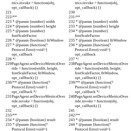
trics.invoke = function(obj, 
trics.invoke = function(obj, 
opt_callback) {}
opt_callback) {}
/**
/**
 * @param {number} width
 * @param {number} width
 * @param {number} height
 * @param {number} height
 * @param {number} 
 * @param {number} 
fontScaleFactor
fontScaleFactor
 * @param {boolean} fitWindow
 * @param {boolean} fitWindow
 * @param {function(?
 * @param {function(?
Protocol.Error):void=} 
Protocol.Error):void=} 
opt_callback
opt_callback
 */
 */
PageAgent.setDeviceMetricsOver
PageAgent.setDeviceMetricsOver
ride = function(width, height, 
ride = function(width, height, 
fontScaleFactor, fitWindow, 
fontScaleFactor, fitWindow, 
opt_callback) {}
opt_callback) {}
/** @param {function(?
/** @param {function(?
Protocol.Error):void=} 
Protocol.Error):void=} 
opt_callback */
opt_callback */
PageAgent.setDeviceMetricsOver
PageAgent.setDeviceMetricsOver
ride.invoke = function(obj, 
ride.invoke = function(obj, 
opt_callback) {}
opt_callback) {}
/**
/**
 * @param {boolean} result
 * @param {boolean} result
 * @param {function(?
 * @param {function(?
Protocol.Error):void=} 
Protocol.Error):void=} 