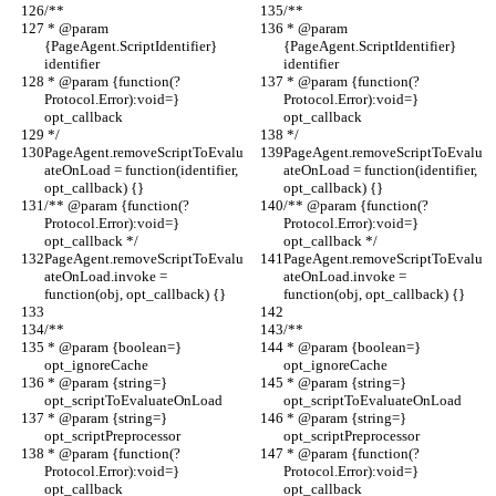
/**
/**
 * @param 
 * @param 
{PageAgent.ScriptIdentifier} 
{PageAgent.ScriptIdentifier} 
identifier
identifier
 * @param {function(?
 * @param {function(?
Protocol.Error):void=} 
Protocol.Error):void=} 
opt_callback
opt_callback
 */
 */
PageAgent.removeScriptToEvalu
PageAgent.removeScriptToEvalu
ateOnLoad = function(identifier, 
ateOnLoad = function(identifier, 
opt_callback) {}
opt_callback) {}
/** @param {function(?
/** @param {function(?
Protocol.Error):void=} 
Protocol.Error):void=} 
opt_callback */
opt_callback */
PageAgent.removeScriptToEvalu
PageAgent.removeScriptToEvalu
ateOnLoad.invoke = 
ateOnLoad.invoke = 
function(obj, opt_callback) {}
function(obj, opt_callback) {}
/**
/**
 * @param {boolean=} 
 * @param {boolean=} 
opt_ignoreCache
opt_ignoreCache
 * @param {string=} 
 * @param {string=} 
opt_scriptToEvaluateOnLoad
opt_scriptToEvaluateOnLoad
 * @param {string=} 
 * @param {string=} 
opt_scriptPreprocessor
opt_scriptPreprocessor
 * @param {function(?
 * @param {function(?
Protocol.Error):void=} 
Protocol.Error):void=} 
opt_callback
opt_callback