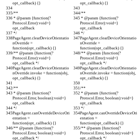
opt_callback) {}
opt_callback) {}
/**
/**
 * @param {function(?
 * @param {function(?
Protocol.Error):void=} 
Protocol.Error):void=} 
opt_callback
opt_callback
 */
 */
PageAgent.clearDeviceOrientatio
PageAgent.clearDeviceOrientatio
nOverride = 
nOverride = 
function(opt_callback) {}
function(opt_callback) {}
/** @param {function(?
/** @param {function(?
Protocol.Error):void=} 
Protocol.Error):void=} 
opt_callback */
opt_callback */
PageAgent.clearDeviceOrientatio
PageAgent.clearDeviceOrientatio
nOverride.invoke = function(obj, 
nOverride.invoke = function(obj, 
opt_callback) {}
opt_callback) {}
/**
/**
 * @param {function(?
 * @param {function(?
Protocol.Error, boolean):void=} 
Protocol.Error, boolean):void=} 
opt_callback
opt_callback
 */
 */
PageAgent.canOverrideDeviceOri
PageAgent.canOverrideDeviceOri
entation = 
entation = 
function(opt_callback) {}
function(opt_callback) {}
/** @param {function(?
/** @param {function(?
Protocol.Error, boolean):void=} 
Protocol.Error, boolean):void=} 
opt_callback */
opt_callback */