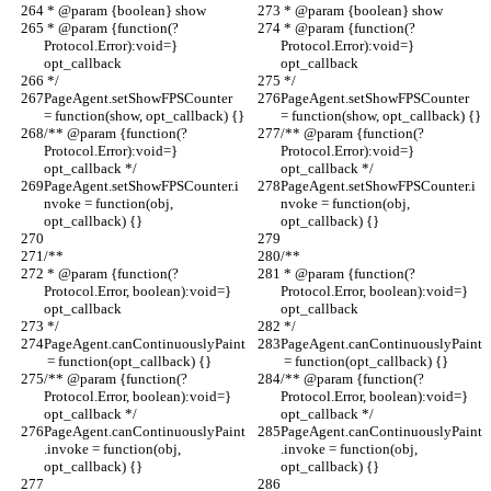
 * @param {boolean} show
 * @param {boolean} show
 * @param {function(?
 * @param {function(?
Protocol.Error):void=} 
Protocol.Error):void=} 
opt_callback
opt_callback
 */
 */
PageAgent.setShowFPSCounter 
PageAgent.setShowFPSCounter 
= function(show, opt_callback) {}
= function(show, opt_callback) {}
/** @param {function(?
/** @param {function(?
Protocol.Error):void=} 
Protocol.Error):void=} 
opt_callback */
opt_callback */
PageAgent.setShowFPSCounter.i
PageAgent.setShowFPSCounter.i
nvoke = function(obj, 
nvoke = function(obj, 
opt_callback) {}
opt_callback) {}
/**
/**
 * @param {function(?
 * @param {function(?
Protocol.Error, boolean):void=} 
Protocol.Error, boolean):void=} 
opt_callback
opt_callback
 */
 */
PageAgent.canContinuouslyPaint
PageAgent.canContinuouslyPaint
 = function(opt_callback) {}
 = function(opt_callback) {}
/** @param {function(?
/** @param {function(?
Protocol.Error, boolean):void=} 
Protocol.Error, boolean):void=} 
opt_callback */
opt_callback */
PageAgent.canContinuouslyPaint
PageAgent.canContinuouslyPaint
.invoke = function(obj, 
.invoke = function(obj, 
opt_callback) {}
opt_callback) {}