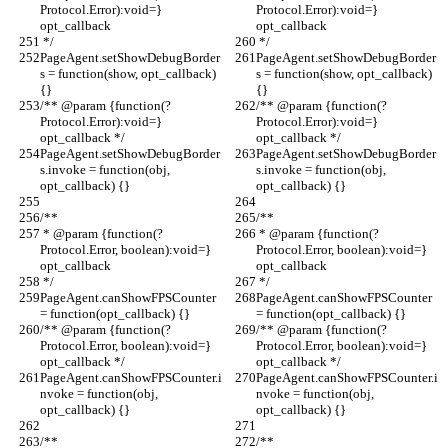
Protocol.Error):void=} 
Protocol.Error):void=} 
opt_callback
opt_callback
 */
 */
PageAgent.setShowDebugBorder
PageAgent.setShowDebugBorder
s = function(show, opt_callback) 
s = function(show, opt_callback) 
{}
{}
/** @param {function(?
/** @param {function(?
Protocol.Error):void=} 
Protocol.Error):void=} 
opt_callback */
opt_callback */
PageAgent.setShowDebugBorder
PageAgent.setShowDebugBorder
s.invoke = function(obj, 
s.invoke = function(obj, 
opt_callback) {}
opt_callback) {}
/**
/**
 * @param {function(?
 * @param {function(?
Protocol.Error, boolean):void=} 
Protocol.Error, boolean):void=} 
opt_callback
opt_callback
 */
 */
PageAgent.canShowFPSCounter 
PageAgent.canShowFPSCounter 
= function(opt_callback) {}
= function(opt_callback) {}
/** @param {function(?
/** @param {function(?
Protocol.Error, boolean):void=} 
Protocol.Error, boolean):void=} 
opt_callback */
opt_callback */
PageAgent.canShowFPSCounter.i
PageAgent.canShowFPSCounter.i
nvoke = function(obj, 
nvoke = function(obj, 
opt_callback) {}
opt_callback) {}
/**
/**