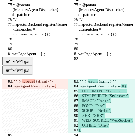
 * @param 
 * @param 
{MemoryAgent.Dispatcher} 
{MemoryAgent.Dispatcher} 
dispatcher
dispatcher
 */
 */
InspectorBackend.registerMemor
InspectorBackend.registerMemor
yDispatcher = 
yDispatcher = 
function(dispatcher) {}
function(dispatcher) {}
var PageAgent = {};
var PageAgent = {};
कॉपी
कॉपी हुआ
कॉपी
कॉपी हुआ
/** @
typedef
 {string} */
/** @
enum
 {string} */
PageAgent.ResourceType
;
PageAgent.ResourceType
 = {
    DOCUMENT: "Document",
    STYLESHEET: "Stylesheet",
    IMAGE: "Image",
    FONT: "Font",
    SCRIPT: "Script",
    XHR: "XHR",
    WEB_SOCKET: "WebSocket",
    OTHER: "Other"
};