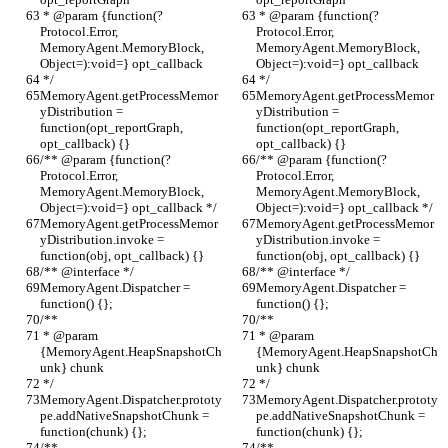
 * @param {function(?
 * @param {function(?
Protocol.Error, 
Protocol.Error, 
MemoryAgent.MemoryBlock, 
MemoryAgent.MemoryBlock, 
Object=):void=} opt_callback
Object=):void=} opt_callback
 */
 */
MemoryAgent.getProcessMemor
MemoryAgent.getProcessMemor
yDistribution = 
yDistribution = 
function(opt_reportGraph, 
function(opt_reportGraph, 
opt_callback) {}
opt_callback) {}
/** @param {function(?
/** @param {function(?
Protocol.Error, 
Protocol.Error, 
MemoryAgent.MemoryBlock, 
MemoryAgent.MemoryBlock, 
Object=):void=} opt_callback */
Object=):void=} opt_callback */
MemoryAgent.getProcessMemor
MemoryAgent.getProcessMemor
yDistribution.invoke = 
yDistribution.invoke = 
function(obj, opt_callback) {}
function(obj, opt_callback) {}
/** @interface */
/** @interface */
MemoryAgent.Dispatcher = 
MemoryAgent.Dispatcher = 
function() {};
function() {};
/**
/**
 * @param 
 * @param 
{MemoryAgent.HeapSnapshotCh
{MemoryAgent.HeapSnapshotCh
unk} chunk
unk} chunk
 */
 */
MemoryAgent.Dispatcher.prototy
MemoryAgent.Dispatcher.prototy
pe.addNativeSnapshotChunk = 
pe.addNativeSnapshotChunk = 
function(chunk) {};
function(chunk) {};
/**
/**