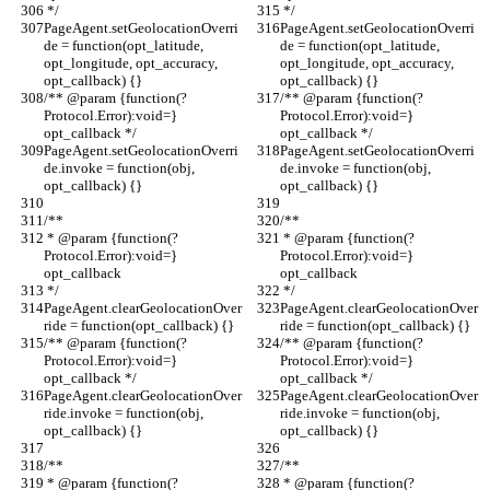
 */
 */
PageAgent.setGeolocationOverri
PageAgent.setGeolocationOverri
de = function(opt_latitude, 
de = function(opt_latitude, 
opt_longitude, opt_accuracy, 
opt_longitude, opt_accuracy, 
opt_callback) {}
opt_callback) {}
/** @param {function(?
/** @param {function(?
Protocol.Error):void=} 
Protocol.Error):void=} 
opt_callback */
opt_callback */
PageAgent.setGeolocationOverri
PageAgent.setGeolocationOverri
de.invoke = function(obj, 
de.invoke = function(obj, 
opt_callback) {}
opt_callback) {}
/**
/**
 * @param {function(?
 * @param {function(?
Protocol.Error):void=} 
Protocol.Error):void=} 
opt_callback
opt_callback
 */
 */
PageAgent.clearGeolocationOver
PageAgent.clearGeolocationOver
ride = function(opt_callback) {}
ride = function(opt_callback) {}
/** @param {function(?
/** @param {function(?
Protocol.Error):void=} 
Protocol.Error):void=} 
opt_callback */
opt_callback */
PageAgent.clearGeolocationOver
PageAgent.clearGeolocationOver
ride.invoke = function(obj, 
ride.invoke = function(obj, 
opt_callback) {}
opt_callback) {}
/**
/**
 * @param {function(?
 * @param {function(?