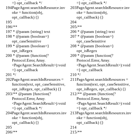
=} opt_callback */
=} opt_callback */
PageAgent.searchInResource.inv
PageAgent.searchInResource.inv
oke = function(obj, 
oke = function(obj, 
opt_callback) {}
opt_callback) {}
/**
/**
 * @param {string} text
 * @param {string} text
 * @param {boolean=} 
 * @param {boolean=} 
opt_caseSensitive
opt_caseSensitive
 * @param {boolean=} 
 * @param {boolean=} 
opt_isRegex
opt_isRegex
 * @param {function(?
 * @param {function(?
Protocol.Error, Array.
Protocol.Error, Array.
<PageAgent.SearchResult>):void
<PageAgent.SearchResult>):void
=} opt_callback
=} opt_callback
 */
 */
PageAgent.searchInResources = 
PageAgent.searchInResources = 
function(text, opt_caseSensitive, 
function(text, opt_caseSensitive, 
opt_isRegex, opt_callback) {}
opt_isRegex, opt_callback) {}
/** @param {function(?
/** @param {function(?
Protocol.Error, Array.
Protocol.Error, Array.
<PageAgent.SearchResult>):void
<PageAgent.SearchResult>):void
=} opt_callback */
=} opt_callback */
PageAgent.searchInResources.inv
PageAgent.searchInResources.inv
oke = function(obj, 
oke = function(obj, 
opt_callback) {}
opt_callback) {}
/**
/**