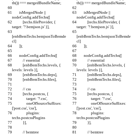
th()) === mergedBundleName;
th()) === mergedBundleName;
        isMergedNode || 
        isMergedNode || 
nodeConfig.addTechs([
nodeConfig.addTechs([
            [techs.fileProvider, { 
            [techs.fileProvider, { 
target: '?.bemjson.js' }],
target: '?.bemjson.js' }],
[enbBemTechs.bemjsonToBemde
[enbBemTechs.bemjsonToBemde
cl]
cl]
        ]);
        ]);
        nodeConfig.addTechs([
        nodeConfig.addTechs([
            // essential
            // essential
            [enbBemTechs.levels, { 
            [enbBemTechs.levels, { 
levels: levels }],
levels: levels }],
            [enbBemTechs.deps],
            [enbBemTechs.deps],
            [enbBemTechs.files],
            [enbBemTechs.files],
            // css
            // css
            [techs.postcss, {
            [techs.postcss, {
                target: '?.css',
                target: '?.css',
                oneOfSourceSuffixes: 
                oneOfSourceSuffixes: 
['post.css', 'css'],
['post.css', 'css'],
                plugins: 
                plugins: 
techs.postcssPlugins
techs.postcssPlugins
            }],
            }],
            // bemtree
            // bemtree