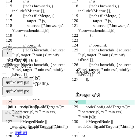
            // js
            // js
            [techs.browserJs, { 
            [techs.browserJs, { 
includeYM: true }],
includeYM: true }],
            [techs.fileMerge, {
            [techs.fileMerge, {
                target: '?.js',
                target: '?.js',
                sources: ['?.browser.js', 
                sources: ['?.browser.js', 
'?.browser.bemhtml.js']
'?.browser.bemhtml.js']
            }],
            }],
            // borschik
            // borschik
            [techs.borschik, { source: 
            [techs.borschik, { source: 
'?.js', target: '?.min.js', minify: 
'?.js', target: '?.min.js', minify: 
isProd }],
isProd }],
सेव किए गए Diffs
            [techs.borschik, { source: 
            [techs.borschik, { source: 
ऑरिजनल टेक्स्ट
'?.css', target: '?.min.css', minify: 
'?.css', target: '?.min.css', minify: 
फ़ाइल खोलें
isProd }]
isProd }]
        ]);
        ]);
कॉपी
कॉपी हुआ
परिवर्तित टेक्स्ट
कॉपी
कॉपी हुआ
फ़ाइल खोलें
        nodeConfig.addTargets([/* 
        nodeConfig.addTargets([/* 
'?.bemtree.js', */ '?.min.css', 
'?.bemtree.js', */ '?.min.css', 
अंतर खोजें
'?.min.js']);
'?.min.js']);
        isMergedNode || 
        isMergedNode || 
nodeConfig.addTargets(['?.html'])
nodeConfig.addTargets(['?.html'])
© 2026 Checker Software Inc.
;
;
संपर्क करें
    });
    });