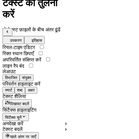
टेक्स्ट की तुलना
करें
दो टेक्स्ट फ़ाइलों के बीच अंतर ढूंढें
उपकरण
इतिहास
रियल-टाइम एडिटर
रिक्त स्थान छिपाएँ
अपरिवर्तित संक्षिप्त करें
लाइन रैप बंद
लेआउट
विभाजित
संयुक्त
परिवर्तन हाइलाइट करें
स्मार्ट
शब्द
अक्षर
टेक्स्ट शैलियां
दिखावट बदलें
सिंटैक्स हाइलाइटिंग
सिंटैक्स चुनें
अनदेखा करें
टेक्स्ट बदलें
पहले अंतर पर जाएँ