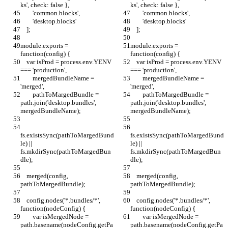
ks', check: false },
ks', check: false },
        'common.blocks',
        'common.blocks',
        'desktop.blocks'
        'desktop.blocks'
    ];
    ];
module.exports = 
module.exports = 
function(config) {
function(config) {
    var isProd = process.env.YENV 
    var isProd = process.env.YENV 
=== 'production',
=== 'production',
        mergedBundleName = 
        mergedBundleName = 
'merged',
'merged',
        pathToMargedBundle = 
        pathToMargedBundle = 
path.join('desktop.bundles', 
path.join('desktop.bundles', 
mergedBundleName);
mergedBundleName);
fs.existsSync(pathToMargedBund
fs.existsSync(pathToMargedBund
le) || 
le) || 
fs.mkdirSync(pathToMargedBun
fs.mkdirSync(pathToMargedBun
dle);
dle);
    merged(config, 
    merged(config, 
pathToMargedBundle);
pathToMargedBundle);
    config.nodes('*.bundles/*', 
    config.nodes('*.bundles/*', 
function(nodeConfig) {
function(nodeConfig) {
        var isMergedNode = 
        var isMergedNode = 
path.basename(nodeConfig.getPa
path.basename(nodeConfig.getPa