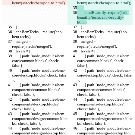
bemxjst/techs/bemjson-to-html')
bemxjst/techs/bemjson-to-html')
,
        htmlBeautify: require('enb-
beautify/techs/enb-beautify-
html')
    },
    },
    enbBemTechs = require('enb-
    enbBemTechs = require('enb-
bem-techs'),
bem-techs'),
    merged = 
    merged = 
require('./techs/merged'),
require('./techs/merged'),
    levels = [
    levels = [
        { path: 'node_modules/bem-
        { path: 'node_modules/bem-
core/common.blocks', check: 
core/common.blocks', check: 
false },
false },
        { path: 'node_modules/bem-
        { path: 'node_modules/bem-
core/desktop.blocks', check: false 
core/desktop.blocks', check: false 
},
},
        { path: 'node_modules/bem-
        { path: 'node_modules/bem-
components/common.blocks', 
components/common.blocks', 
check: false },
check: false },
        { path: 'node_modules/bem-
        { path: 'node_modules/bem-
components/desktop.blocks', 
components/desktop.blocks', 
check: false },
check: false },
        { path: 'node_modules/bem-
        { path: 'node_modules/bem-
components/design/common.bloc
components/design/common.bloc
ks', check: false },
ks', check: false },
        { path: 'node_modules/bem-
        { path: 'node_modules/bem-
components/design/desktop.bloc
components/design/desktop.bloc