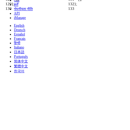
CLI
};
};
शर्तें
गोपनीयता नीति
API
iManage
English
Deutsch
Español
Français
हिन्दी
Italiano
日本語
Português
简体中文
繁體中文
한국어