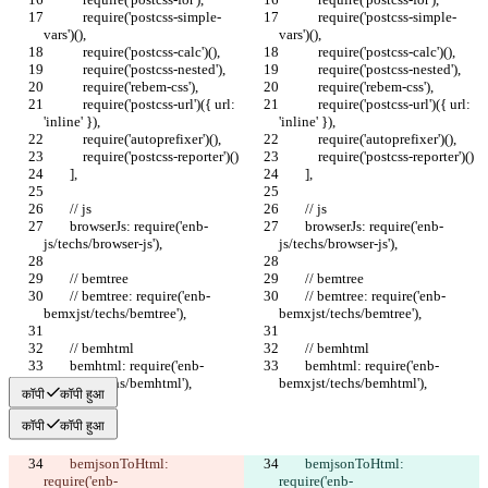
            require('postcss-simple-
            require('postcss-simple-
vars')(),
vars')(),
            require('postcss-calc')(),
            require('postcss-calc')(),
            require('postcss-nested'),
            require('postcss-nested'),
            require('rebem-css'),
            require('rebem-css'),
            require('postcss-url')({ url: 
            require('postcss-url')({ url: 
'inline' }),
'inline' }),
            require('autoprefixer')(),
            require('autoprefixer')(),
            require('postcss-reporter')()
            require('postcss-reporter')()
        ],
        ],
        // js
        // js
        browserJs: require('enb-
        browserJs: require('enb-
js/techs/browser-js'),
js/techs/browser-js'),
        // bemtree
        // bemtree
        // bemtree: require('enb-
        // bemtree: require('enb-
bemxjst/techs/bemtree'),
bemxjst/techs/bemtree'),
        // bemhtml
        // bemhtml
        bemhtml: require('enb-
        bemhtml: require('enb-
bemxjst/techs/bemhtml'),
bemxjst/techs/bemhtml'),
कॉपी
कॉपी हुआ
कॉपी
कॉपी हुआ
        bemjsonToHtml: 
        bemjsonToHtml: 
require('enb-
require('enb-