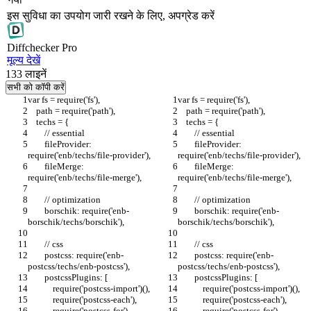
इस सुविधा का उपयोग जारी रखने के लिए, अपग्रेड करें
Diff
checker
Pro
मूल्य देखें
133
लाइनें
सभी को कॉपी करें
var fs = require('fs'),
var fs = require('fs'),
    path = require('path'),
    path = require('path'),
    techs = {
    techs = {
        // essential
        // essential
        fileProvider: 
        fileProvider: 
require('enb/techs/file-provider'),
require('enb/techs/file-provider'),
        fileMerge: 
        fileMerge: 
require('enb/techs/file-merge'),
require('enb/techs/file-merge'),
        // optimization
        // optimization
        borschik: require('enb-
        borschik: require('enb-
borschik/techs/borschik'),
borschik/techs/borschik'),
        // css
        // css
        postcss: require('enb-
        postcss: require('enb-
postcss/techs/enb-postcss'),
postcss/techs/enb-postcss'),
        postcssPlugins: [
        postcssPlugins: [
            require('postcss-import')(),
            require('postcss-import')(),
            require('postcss-each'),
            require('postcss-each'),
            require('postcss-for'),
            require('postcss-for'),