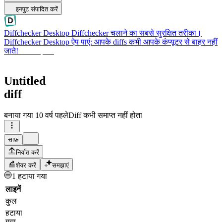
इनपुट संपादित करें
Diffchecker Desktop
Diffchecker चलाने का सबसे सुरक्षित तरीका।
Diffchecker Desktop ऐप पाएं: आपके diffs कभी आपके कंप्यूटर से बाहर नहीं
जाते!
Desktop पाएं
Untitled
diff
बनाया गया
10 वर्ष पहले
Diff कभी समाप्त नहीं होता
साफ़
निर्यात करें
शेयर करें
समझाएं
1 हटाया गया
लाइनें
कुल
हटाया
गया