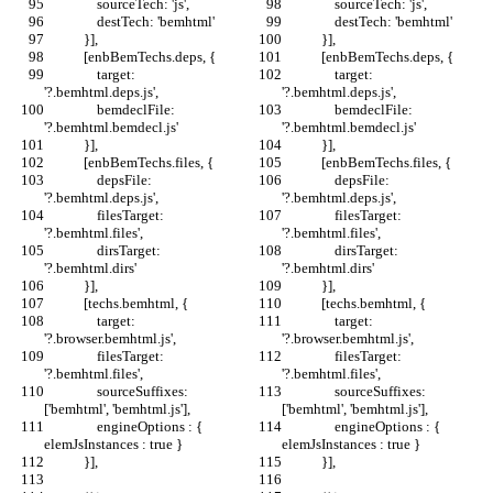
                sourceTech: 'js',
                sourceTech: 'js',
                destTech: 'bemhtml'
                destTech: 'bemhtml'
            }],
            }],
            [enbBemTechs.deps, {
            [enbBemTechs.deps, {
                target: 
                target: 
'?.bemhtml.deps.js',
'?.bemhtml.deps.js',
                bemdeclFile: 
                bemdeclFile: 
'?.bemhtml.bemdecl.js'
'?.bemhtml.bemdecl.js'
            }],
            }],
            [enbBemTechs.files, {
            [enbBemTechs.files, {
                depsFile: 
                depsFile: 
'?.bemhtml.deps.js',
'?.bemhtml.deps.js',
                filesTarget: 
                filesTarget: 
'?.bemhtml.files',
'?.bemhtml.files',
                dirsTarget: 
                dirsTarget: 
'?.bemhtml.dirs'
'?.bemhtml.dirs'
            }],
            }],
            [techs.bemhtml, {
            [techs.bemhtml, {
                target: 
                target: 
'?.browser.bemhtml.js',
'?.browser.bemhtml.js',
                filesTarget: 
                filesTarget: 
'?.bemhtml.files',
'?.bemhtml.files',
                sourceSuffixes: 
                sourceSuffixes: 
['bemhtml', 'bemhtml.js'],
['bemhtml', 'bemhtml.js'],
                engineOptions : { 
                engineOptions : { 
elemJsInstances : true }
elemJsInstances : true }
            }],
            }],