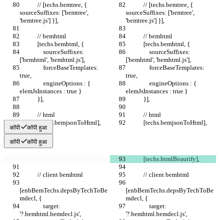
            // [techs.bemtree, { 
            // [techs.bemtree, { 
sourceSuffixes: ['bemtree', 
sourceSuffixes: ['bemtree', 
'bemtree.js'] }],
'bemtree.js'] }],
            // bemhtml
            // bemhtml
            [techs.bemhtml, {
            [techs.bemhtml, {
                sourceSuffixes: 
                sourceSuffixes: 
['bemhtml', 'bemhtml.js'],
['bemhtml', 'bemhtml.js'],
                forceBaseTemplates: 
                forceBaseTemplates: 
true,
true,
                engineOptions : { 
                engineOptions : { 
elemJsInstances : true }
elemJsInstances : true }
            }],
            }],
            // html
            // html
            [techs.bemjsonToHtml],
            [techs.bemjsonToHtml],
कॉपी
कॉपी हुआ
कॉपी
कॉपी हुआ
            [techs.htmlBeautify],
            // client bemhtml
            // client bemhtml
[enbBemTechs.depsByTechToBe
[enbBemTechs.depsByTechToBe
mdecl, {
mdecl, {
                target: 
                target: 
'?.bemhtml.bemdecl.js',
'?.bemhtml.bemdecl.js',