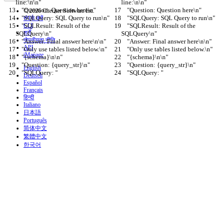
line:\n\n"
line:\n\n"
    "Question: Question here\n"
    "Question: Question here\n"
© 2026 Checker Software Inc.
    "SQLQuery: SQL Query to run\n"
    "SQLQuery: SQL Query to run\n"
संपर्क करें
    "SQLResult: Result of the 
CLI
    "SQLResult: Result of the 
शर्तें
SQLQuery\n"
SQLQuery\n"
गोपनीयता नीति
    "Answer: Final answer here\n\n"
    "Answer: Final answer here\n\n"
API
    "Only use tables listed below.\n"
    "Only use tables listed below.\n"
iManage
    "{schema}\n\n"
    "{schema}\n\n"
    "Question: {query_str}\n"
    "Question: {query_str}\n"
English
    "SQLQuery: "
    "SQLQuery: "
Deutsch
Español
Français
हिन्दी
Italiano
日本語
Português
简体中文
繁體中文
한국어