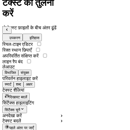
टेक्स्ट की तुलना
करें
दो टेक्स्ट फ़ाइलों के बीच अंतर ढूंढें
उपकरण
इतिहास
रियल-टाइम एडिटर
रिक्त स्थान छिपाएँ
अपरिवर्तित संक्षिप्त करें
लाइन रैप बंद
लेआउट
विभाजित
संयुक्त
परिवर्तन हाइलाइट करें
स्मार्ट
शब्द
अक्षर
टेक्स्ट शैलियां
दिखावट बदलें
सिंटैक्स हाइलाइटिंग
सिंटैक्स चुनें
अनदेखा करें
टेक्स्ट बदलें
पहले अंतर पर जाएँ