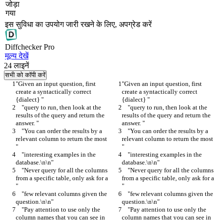
जोड़ा
गया
इस सुविधा का उपयोग जारी रखने के लिए, अपग्रेड करें
Diff
checker
Pro
मूल्य देखें
24
लाइनें
सभी को कॉपी करें
"Given an input question, first 
"Given an input question, first 
create a syntactically correct 
create a syntactically correct 
{dialect} "
{dialect} "
    "query to run, then look at the 
    "query to run, then look at the 
results of the query and return the 
results of the query and return the 
answer. "
answer. "
    "You can order the results by a 
    "You can order the results by a 
relevant column to return the most 
relevant column to return the most 
"
"
    "interesting examples in the 
    "interesting examples in the 
database.\n\n"
database.\n\n"
    "Never query for all the columns 
    "Never query for all the columns 
from a specific table, only ask for a 
from a specific table, only ask for a 
"
"
    "few relevant columns given the 
    "few relevant columns given the 
question.\n\n"
question.\n\n"
    "Pay attention to use only the 
    "Pay attention to use only the 
column names that you can see in 
column names that you can see in 