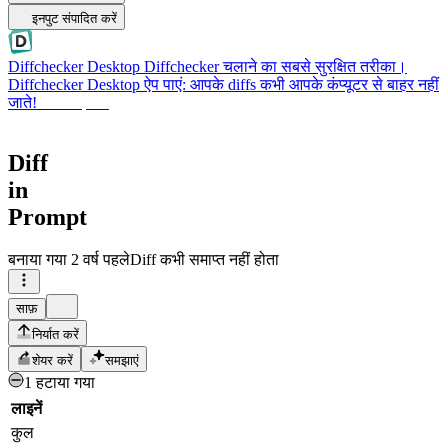
इनपुट संपादित करें
Diffchecker Desktop
Diffchecker चलाने का सबसे सुरक्षित तरीका।
Diffchecker Desktop ऐप पाएं: आपके diffs कभी आपके कंप्यूटर से बाहर नहीं
जाते!
Desktop पाएं
Diff
in
Prompt
बनाया गया
2 वर्ष पहले
Diff कभी समाप्त नहीं होता
साफ़
निर्यात करें
शेयर करें
समझाएं
1 हटाया गया
लाइनें
कुल