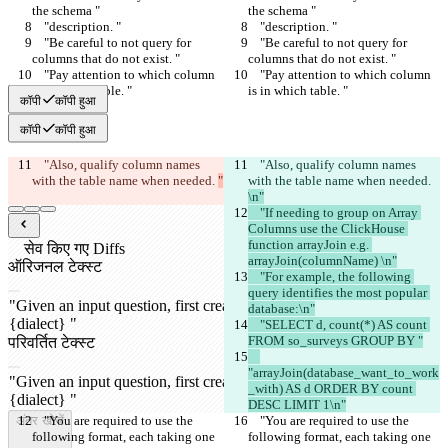
the schema "
the schema "
    "description. "
    "description. "
    "Be careful to not query for 
    "Be careful to not query for 
columns that do not exist. "
columns that do not exist. "
    "Pay attention to which column 
    "Pay attention to which column 
is in which table. "
is in which table. "
कॉपी
कॉपी हुआ
कॉपी
कॉपी हुआ
    "Also, qualify column names 
    "Also, qualify column names 
with the table name when needed. 
"
with the table name when needed. 
\n"
    "If needing to group on Array 
Columns use the ClickHouse 
function arrayJoin e.g. 
सेव किए गए Diffs
arrayJoin(columnName) \n"
ऑरिजनल टेक्स्ट
    "For example, the following 
फ़ाइल खोलें
query identifies the most popular 
database:\n"
    "SELECT d, count(*) AS count 
FROM so_surveys GROUP BY "
परिवर्तित टेक्स्ट
फ़ाइल खोलें
"arrayJoin(database_want_to_work
_with) AS d ORDER BY count 
DESC LIMIT 1\n"
अंतर खोजें
    "You are required to use the 
    "You are required to use the 
following format, each taking one 
following format, each taking one 