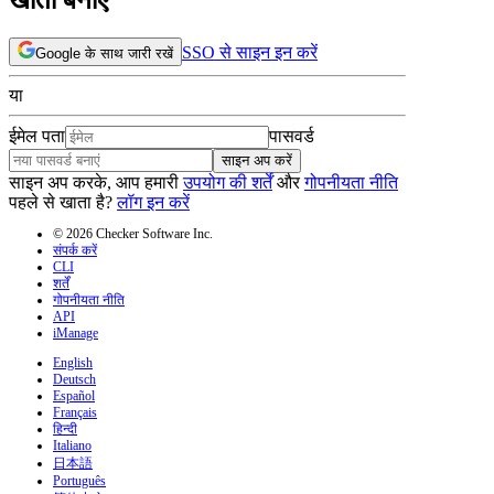
SSO से साइन इन करें
Google के साथ जारी रखें
या
ईमेल पता
पासवर्ड
साइन अप करें
साइन अप करके, आप हमारी
उपयोग की शर्तें
और
गोपनीयता नीति
पहले से खाता है?
लॉग इन करें
© 2026 Checker Software Inc.
संपर्क करें
CLI
शर्तें
गोपनीयता नीति
API
iManage
English
Deutsch
Español
Français
हिन्दी
Italiano
日本語
Português