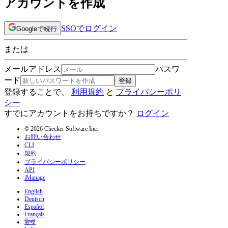
アカウントを作成
SSOでログイン
Googleで続行
または
メールアドレス
パスワ
ード
登録
登録することで、
利用規約
と
プライバシーポリ
シー
すでにアカウントをお持ちですか？
ログイン
© 2026 Checker Software Inc.
お問い合わせ
CLI
規約
プライバシーポリシー
API
iManage
English
Deutsch
Español
Français
हिन्दी