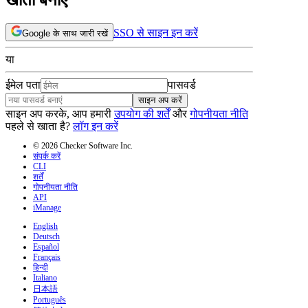
SSO से साइन इन करें
Google के साथ जारी रखें
या
ईमेल पता
पासवर्ड
साइन अप करें
साइन अप करके, आप हमारी
उपयोग की शर्तें
और
गोपनीयता नीति
पहले से खाता है?
लॉग इन करें
© 2026 Checker Software Inc.
संपर्क करें
CLI
शर्तें
गोपनीयता नीति
API
iManage
English
Deutsch
Español
Français
हिन्दी
Italiano
日本語
Português