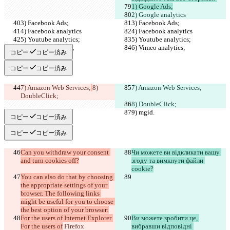
1) Google Ads;
2) Google analytics
3) Facebook Ads;
3) Facebook Ads;
4) Facebook analytics
4) Facebook analytics
5) Youtube analytics;
5) Youtube analytics;
6) Vimeo analytics;
6) Vimeo analytics;
コピー
コピー済み
コピー
コピー済み
7) Amazon Web Services;
8) 
7) Amazon Web Services;
DoubleClick;
8) DoubleClick;
9) mgid.
9) mgid.
コピー
コピー済み
コピー
コピー済み
Can you withdraw your consent 
Чи можете ви відкликати вашу 
and turn cookies off?
згоду та вимкнути файли 
cookie?
You can also do that by choosing 
the appropriate settings of your 
browser. The following links 
might be useful for you to choose 
the best option of your browser:
For the users of Internet Explorer 
Ви можете зробити це, 
For the users of
 Firefox
вибравши відповідні 