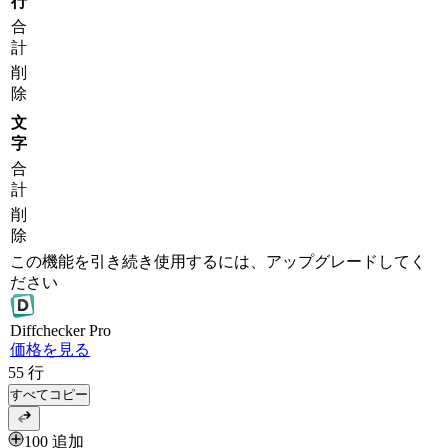
行
合
計
削
除
文
字
合
計
削
除
この機能を引き続き使用するには、アップグレードしてく
ださい
Diff
checker
Pro
価格を見る
55
行
すべてコピー
100 追加