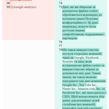
2) Google analytics
Дані, які ми збираємо за 
допомогою файлів cookie, 
обробляються відповідно до 
положень нашої Політики 
конфіденційності. Ці дані, 
наприклад, можуть бути 
доступні нашим 
співробітникам, підрядникам і 
партнерам.
Ми також використовуємо 
послуги сторонніх компаній, 
таких як
 Google, Facebook, 
Youtube 
та інші, коли 
встановлюємо файли cookie та 
використовуємо зібрані за 
допомогою них дані. Таким 
чином, ми також можемо 
передавати такі дані компаніям 
Google Inc., You
Tube Inc., 
Vimeo Inc., Amazon.com,
 Inc. та 
Facebook Inc., які знаходяться у 
США. Щоб контролювати збір 
даних для рекламних цілей 
службами цих компаній, 
відвідайте такі веб-сторінки: 