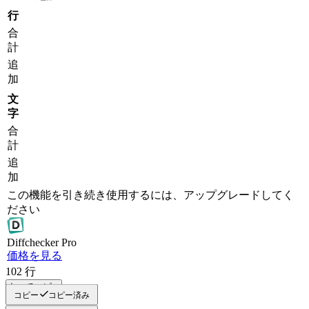
行
合
計
追
加
文
字
合
計
追
加
この機能を引き続き使用するには、アップグレードしてく
ださい
Diff
checker
Pro
価格を見る
102
行
すべてコピー
コピー
コピー済み