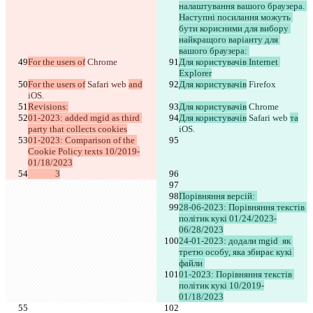
налаштування вашого браузера. 
Наступні посилання можуть 
бути корисними для вибору 
найкращого варіанту для 
вашого браузера: 
For the users of
 Chrome
Для користувачів Internet 
Explorer
For the users of
 Safari web 
and
Для користувачів
 Firefox
iOS.
Revisions:
Для користувачів
 Chrome
01-2023: added mgid as third 
Для користувачів
 Safari web 
та
party that collects cookies
iOS.
01-2023: Comparison of the 
Cookie Policy texts 10/2019-
01/18/2023
             3
Порівняння версій: 
28-06-2023: Порівняння текстів 
політик кукі 01/24/2023-
06/28/2023
24-01-2023: додали mgid  як 
третю особу, яка збирає кукі 
файли 
01-2023: Порівняння текстів 
політик кукі 10/2019-
01/18/2023