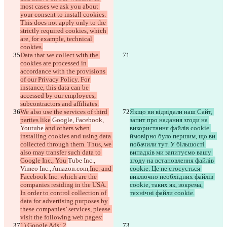
most cases we ask you about 
your consent to install cookies. 
This does not apply only to the 
strictly required cookies, which 
are, for example, technical 
cookies.
Data that we collect with the 
cookies are processed in 
accordance with the provisions 
of our Privacy Policy. For 
instance, this data can be 
accessed by our employees, 
subcontractors and affiliates.
We also use the services of third 
Якщо ви відвідали наш Сайт, 
parties like
 Google, Facebook, 
запит про надання згоди на 
Youtube 
and others when 
використання файлів cookie 
installing cookies and using data 
ймовірно було першим, що ви 
collected through them. Thus, we 
побачили тут. У більшості 
also may transfer such data to 
випадків ми запитуємо вашу 
Google Inc., You 
Tube Inc., 
згоду на встановлення файлів 
Vimeo Inc., Amazon.com,
Inc. and 
cookie. Це не стосується 
Facebook Inc. which are the 
виключно необхідних файлів 
companies residing in the USA. 
cookie, таких як, зокрема, 
In order to control collection of 
технічні файли cookie.
data for advertising purposes by 
these companies’ services, please 
visit the following web pages:
1) Google Ads; 2