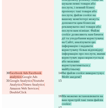
шукали певні товари або 
послуги, і певний бізнес 
пропонує такі товари або 
послуги, файли cookie на 
вашому комп'ютері можуть 
допомогти цим бізнесам 
рекламувати свої товари або 
послуги вам пізніше. Файли 
cookie дозволяють нам бачити 
дії та уподобання користувача 
на Сайті, аналізувати цю 
інформацію і надавати 
користувачу більш відповідну 
інформацію про послуги, якими 
користувач зараз користується 
або можливо 
користуватиметься у 
майбутньому.
Facebook Ads Facebook 
Які файли cookie використувує 
analytics 
Google Ads
Мейт акедемі?
Google Analytics
Youtube 
Analytics
Vimeo Analytics
Amazon Web Services
DoubleClick
Ми можемо встановлювати на 
ваш пристрій такі типи файлів 
cookie: