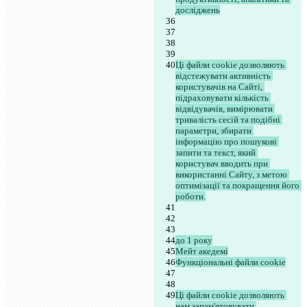
досліджень
Ці файли cookie дозволяють 
відстежувати активність 
користувачів на Сайті, 
підраховувати кількість 
відвідувачів, вимірювати 
тривалість сесій та подібні 
параметри, збирати 
інформацію про пошукові 
запити та текст, який 
користувач вводить при 
використанні Сайту, з метою 
оптимізації та покращення його 
роботи.
до 1 року
Мейт акедемі
Функціональні файли cookie
Ці файли cookie дозволяють 
нам запам'ятовувати 