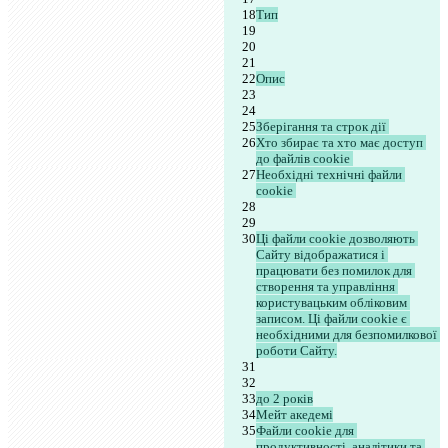
Тип
Опис
Зберігання та строк дії 
Хто збирає та хто має доступ 
до файлів cookie 
Необхідні технічні файли 
cookie 
Ці файли cookie дозволяють 
Сайту відображатися і 
працювати без помилок для 
створення та управління 
користувацьким обліковим 
записом. Ці файли cookie є 
необхідними для безпомилкової 
роботи Сайту.
до 2 років
Мейт акедемі
Файли cookie для 
продуктивності, аналітики та 