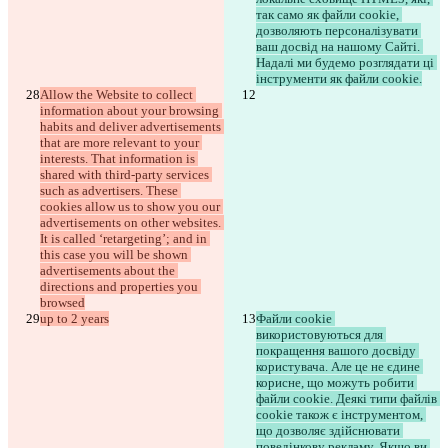
так само як файли cookie, 
дозволяють персоналізувати 
ваш досвід на нашому Сайті. 
Надалі ми будемо розглядати ці 
інструменти як файли cookie.
Allow the Website to collect 
information about your browsing 
habits and deliver advertisements 
that are more relevant to your 
interests. That information is 
shared with third-party services 
such as advertisers. These 
cookies allow us to show you our 
advertisements on other websites. 
It is called ‘retargeting’; and in 
this case you will be shown 
advertisements about the 
directions and properties you 
browsed
up to 2 years
Файли cookie 
використовуються для 
покращення вашого досвіду 
користувача. Але це не єдине 
корисне, що можуть робити 
файли cookie. Деякі типи файлів 
cookie також є інструментом, 
що дозволяє здійснювати 
поведінкову рекламу. Якщо ви 