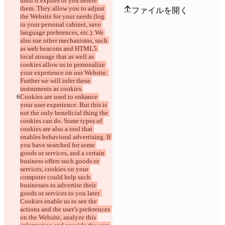
until it expires or you delete 
them. They allow you to adjust 
ファイルを開く
the Website for your needs (log 
in your personal cabinet, save 
language preferences, etc.). We 
also use other mechanisms, such 
違いを見つける
as web beacons and HTML5 
local storage that as well as 
cookies allow us to personalize 
© 2026 Checker Software Inc.
your experience on our Website. 
お問い合わせ
Further we will infer these 
CLI
instruments as cookies.
規約
Cookies are used to enhance 
プライバシーポリシー
your user experience. But this is 
API
not the only beneficial thing the 
iManage
cookies can do. Some types of 
English
cookies are also a tool that 
Deutsch
enables behavioral advertising. If 
Español
you have searched for some 
Français
goods or services, and a certain 
हिन्दी
business offers such goods or 
Italiano
services, cookies on your 
日本語
computer could help such 
Português
businesses to advertise their 
简体中文
goods or services to you later. 
繁體中文
Cookies enable us to see the 
한국어
actions and the user’s preferences 
on the Website, analyze this 