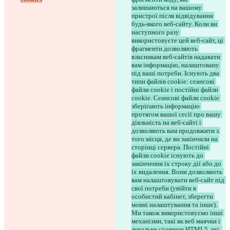
залишаються на вашому 
пристрої після відвідування 
будь-якого веб-сайту. Коли ви 
наступного разу 
використовуєте цей веб-сайт, ці 
фрагменти дозволяють 
власникам веб-сайтів надавати 
вам інформацію, налаштовану 
під ваші потреби. Існують два 
типи файлів cookie: сеансові 
файли cookie і постійні файли 
cookie. Сеансові файли cookie 
зберігають інформацію 
протягом вашої сесії про вашу 
діяльність на веб-сайті і 
дозволяють вам продовжити з 
того місця, де ви закінчили на 
сторінці сервера. Постійні 
файли cookie існують до 
закінчення їх строку дії або до 
їх видалення. Вони дозволяють 
вам налаштовувати веб-сайт під 
свої потреби (увійти в 
особистий кабінет, зберегти 
мовні налаштування та інше). 
Ми також використовуємо інші 
механізми, такі як веб маячки і 
локальне сховище HTML5, які, 