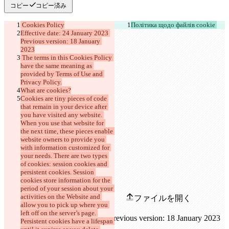
コピー
コピー済み
 Cookies Policy
Політика щодо файлів cookie 
Effective date: 24 January 2023 
Previous version: 18 January 
2023
 The terms in this Cookies Policy 
have the same meaning as 
provided by Terms of Use and 
Privacy Policy.
What are cookies?
Cookies are tiny pieces of code 
that remain in your device after 
you have visited any website. 
When you use that website for 
the next time, these pieces enable 
website owners to provide you 
with information customized for 
your needs. There are two types 
of cookies: session cookies and 
persistent cookies. Session 
保存された差分
cookies store information for the 
原文
period of your session about your 
activities on the Website and 
ファイルを開く
allow you to pick up where you 
left off on the server’s page. 
Persistent cookies have a lifespan 
変更されたテキスト