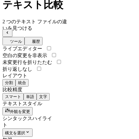
テキスト比較
2 つのテキスト ファイルの違
いを見つける
ツール
履歴
ライブエディター
空白の変更を非表示
未変更行を折りたたむ
折り返しなし
レイアウト
分割
統合
比較精度
スマート
単語
文字
テキストスタイル
外観を変更
シンタックスハイライ
ト
構文を選択