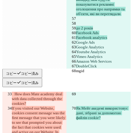
показуватися рекламні 
оголошення про напрямки та 
об'єкти, які ви переглядали.
до 2 років
Facebook Ads 
Facebook analytics
Google Ads
Google Analytics
Youtube Analytics
Vimeo Analytics
Amazon Web Services
DoubleClick
mgid
mgid
コピー
コピー済み
コピー
コピー済み
   How does Mate academy deal 
with data collected through the 
cookies?
If you visited our Website, 
Як Мейт акедемі використовує 
cookies consent message was the 
дані, зібрані за допомогою 
first message that you were likely 
файлів cookie?
to see that prompted you about 
the fact that cookies were used 
and active on our Website. In 