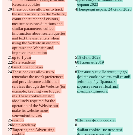
Research cookies
червня 2023
These cookies allow us to track 
Попередні версії: 24 січня 2023
the users activity on the Website, 
count the number of visitors, 
measure sessions durations and 
similar parameters, collect 
information about search queries 
and text the user enters when 
using the Website in order to 
optimize the Website and 
improve its operation
up to 1 year
18 січня 2023
Mate academy
01 жовтня 2019
Functional cookies
These cookies allow us to 
Терміни у цій Політиці щодо 
remember the user’s preferences 
файлів cookie мають той самий 
and provide some additional 
зміст, що й у Правилах 
services through the Website (for 
користувача та Політиці 
example, keeping you logged 
конфіденційності.
in). These cookies are not 
absolutely required for the 
operation of the Website but 
make its website more 
convenient to use.
session
Що таке файли cookie?
Mate academy
Targeting and Advertising 
Файли cookie - це невеликі 
cookies
фрагменти коду, які 