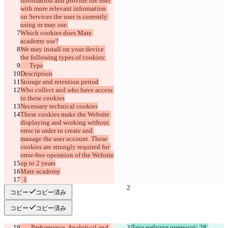
information and provide the user 
with more relevant information 
on Services the user is currently 
using or may use.
Which cookies does Mate 
academy use?
We may install on your device 
the following types of cookies:
      Type
Description
Storage and retention period
Who collect and who have access 
to these cookies
Necessary technical cookies
These cookies make the Website 
displaying and working without 
error in order to create and 
manage the user account. These 
cookies are strongly required for 
error-free operation of the Website
up to 2 years
Mate academy
  1
コピー
コピー済み
コピー
コピー済み
       Performance, Analytical and 
Дата набуття чинності: 28 