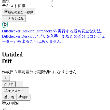
無視
テキスト変換
最初の差分へ移動
入力を編集
Diffchecker Desktop
Diffcheckerを実行する最も安全な方法。
Diffchecker Desktopアプリを入手：あなたの差分はコンピュ
ーターから出ることはありません！
Desktopを入手
Untitled
Diff
作成日
3 年前
差分は期限切れになりません
クリア
エクスポート
共有
説明
53 削除