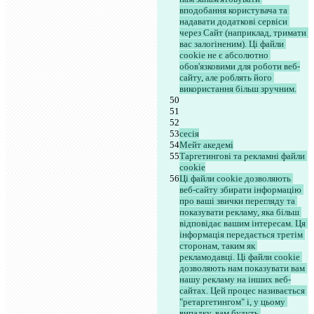
вподобання користувача та 
надавати додаткові сервіси 
через Сайт (наприклад, тримати 
вас залогіненим). Ці файли 
cookie не є абсолютно 
обов'язковими для роботи веб-
сайту, але роблять його 
використання більш зручним.
сесія
Мейт акедемі
Таргетингові та рекламні файли 
cookie
Ці файли cookie дозволяють 
веб-сайту збирати інформацію 
про ваші звички перегляду та 
показувати рекламу, яка більш 
відповідає вашим інтересам. Ця 
інформація передається третім 
сторонам, таким як 
рекламодавці. Ці файли cookie 
дозволяють нам показувати вам 
нашу рекламу на інших веб-
сайтах. Цей процес називається 
"ретаргетингом" і, у цьому 
випадку, вам будуть 