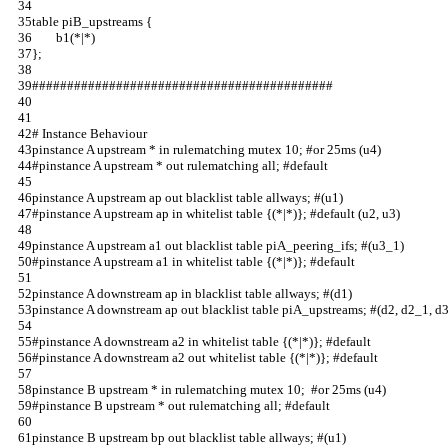
table piB_upstreams {                                                           
        b1(*|*)                                                                 
};                                                                              
###########################################                           
# Instance Behaviour                       
pinstance A upstream * in rulematching mutex 10; #or 25ms (u4)
#pinstance A upstream * out rulematching all; #default        
pinstance A upstream ap out blacklist table allways; #(u1)    
#pinstance A upstream ap in whitelist table {(*|*)}; #default (u2, u3)
pinstance A upstream a1 out blacklist table piA_peering_ifs; #(u3_1)  
#pinstance A upstream a1 in whitelist table {(*|*)}; #default         
pinstance A downstream ap in blacklist table allways; #(d1)           
pinstance A downstream ap out blacklist table piA_upstreams; #(d2, d2_1, d3
#pinstance A downstream a2 in whitelist table {(*|*)}; #default                 
#pinstance A downstream a2 out whitelist table {(*|*)}; #default                
pinstance B upstream * in rulematching mutex 10;  #or 25ms (u4)                 
#pinstance B upstream * out rulematching all; #default                          
pinstance B upstream bp out blacklist table allways; #(u1)                      