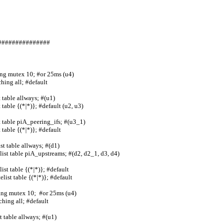
                           
                    
               
#######                           
ing mutex 10; #or 25ms (u4)
ng all; #default        
table allways; #(u1)    
table {(*|*)}; #default (u2, u3)
 table piA_peering_ifs; #(u3_1)  
ble {(*|*)}; #default         
table allways; #(d1)           
ist table piA_upstreams; #(d2, d2_1, d3, d4)
able {(*|*)}; #default                 
 table {(*|*)}; #default                
mutex 10;  #or 25ms (u4)                 
ll; #default                          
e allways; #(u1)                      