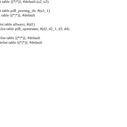
able {(*|*)}; #default (u2, u3)          
table piB_peering_ifs; #(u3_1)            
le {(*|*)}; #default                   
ble allways; #(d1)                     
ist table piB_upstreams; #(d2, d2_1, d3, d4)
table {(*|*)}; #default                 
 table {(*|*)}; #default                