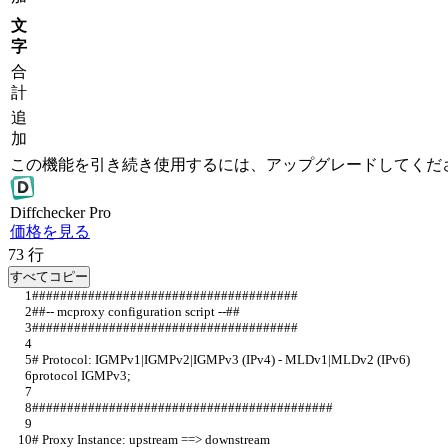
文
字
合
計
追
加
この機能を引き続き使用するには、アップグレードしてくだ
Diff
checker
Pro
価格を見る
73
行
すべてコピー
######################################                      
##-- mcproxy configuration script --##                      
######################################   
# Protocol: IGMPv1|IGMPv2|IGMPv3 (IPv4) - MLDv1|MLDv2 (IPv6)
protocol IGMPv3;                         
###########################################
# Proxy Instance: upstream ==> downstream  