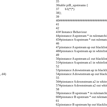
table piB_upstreams {                                
        b1(*|*)                                             
};                                                               
####################################
# Instance Behaviour                       
pinstance A upstream * in rulematch
#pinstance A upstream * out rulematchi
pinstance A upstream ap out blacklist 
#pinstance A upstream ap in whitelist 
pinstance A upstream a1 out blacklist
#pinstance A upstream a1 in whitelist ta
pinstance A downstream ap in blacklist 
, d4)
pinstance A downstream ap out blackl
#pinstance A downstream a2 in whitelist t
#pinstance A downstream a2 out whitelist
pinstance B upstream * in rulematching 
#pinstance B upstream * out rulematching a
pinstance B upstream bp out blacklist tabl