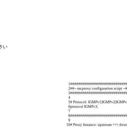
さい
####################################
##-- mcproxy configuration script --##     
#############################
# Protocol: IGMPv1|IGMPv2|IGMPv
protocol IGMPv3;                         
############################
# Proxy Instance: upstream ==> down