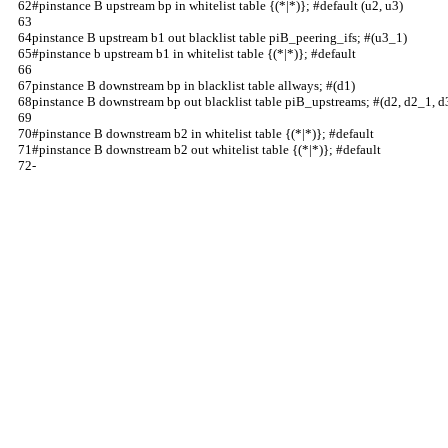
#pinstance B upstream bp in whitelist table {(*|*)}; #default (u2, u3)          
pinstance B upstream b1 out blacklist table piB_peering_ifs; #(u3_1)            
#pinstance b upstream b1 in whitelist table {(*|*)}; #default                   
pinstance B downstream bp in blacklist table allways; #(d1)                     
pinstance B downstream bp out blacklist table piB_upstreams; #(d2, d2_1, d
#pinstance B downstream b2 in whitelist table {(*|*)}; #default                 
#pinstance B downstream b2 out whitelist table {(*|*)}; #default                
-