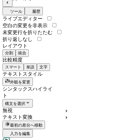
ツール
履歴
ライブエディター
空白の変更を非表示
未変更行を折りたたむ
折り返しなし
レイアウト
分割
統合
比較精度
スマート
単語
文字
テキストスタイル
外観を変更
シンタックスハイライ
ト
構文を選択
無視
テキスト変換
最初の差分へ移動
入力を編集