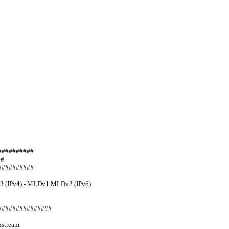
##                      
                 
#########   
3 (IPv4) - MLDv1|MLDv2 (IPv6)
###############
stream  