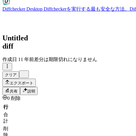
Diffchecker Desktop
Diffcheckerを実行する最も安全な方法。
Untitled
diff
作成日
11 年前
差分は期限切れになりません
クリア
エクスポート
共有
説明
0 削除
行
合
計
削
除