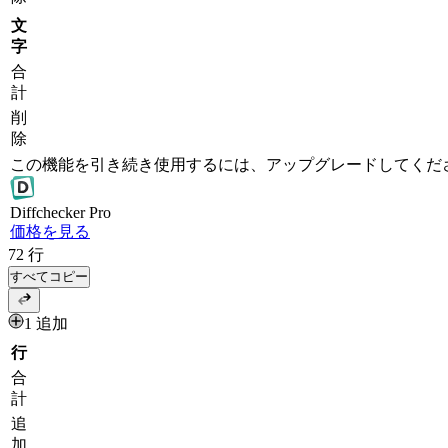
文
字
合
計
削
除
この機能を引き続き使用するには、アップグレードしてくだ
Diff
checker
Pro
価格を見る
72
行
すべてコピー
1 追加
行
合
計
追
加