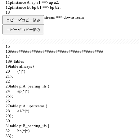
pinstance A: ap a1 ==> ap a2;            
pinstance B: bp b1 ==> bp b2;          
# Proxy Instance: upstream ==> downstream  
コピー
コピー済み
コピー
コピー済み
###########################################
# Tables             
table allways {        
        (*|*)                              
};                     
table piA_peering_ifs {                                       
        ap(*|*)                                       
};                                                            
table piA_upstreams {                                                 
        a1(*|*)                                           
};                                                                    
table piB_peering_ifs {                                               
        bp(*|*)                                                     
};                                                                              