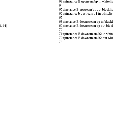
#pinstance B upstream bp in whitelist t
pinstance B upstream b1 out blacklist 
#pinstance b upstream b1 in whitelist tab
pinstance B downstream bp in blacklist ta
3, d4)
pinstance B downstream bp out blackl
#pinstance B downstream b2 in whitelist 
#pinstance B downstream b2 out whitelist
-