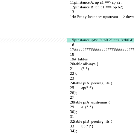
pinstance A: ap a1 ==> ap a2;            
pinstance B: bp b1 ==> bp b2;          
# Proxy Instance: upstream ==> down
pinstance iptv: "eth0.2" ==> "eth0.4"
############################
# Tables             
table allways {        
        (*|*)                              
};                     
table piA_peering_ifs {                           
        ap(*|*)                                       
};                                                            
table piA_upstreams {                               
        a1(*|*)                                           
};                                                               
table piB_peering_ifs {                             
        bp(*|*)                                             
};                                                               