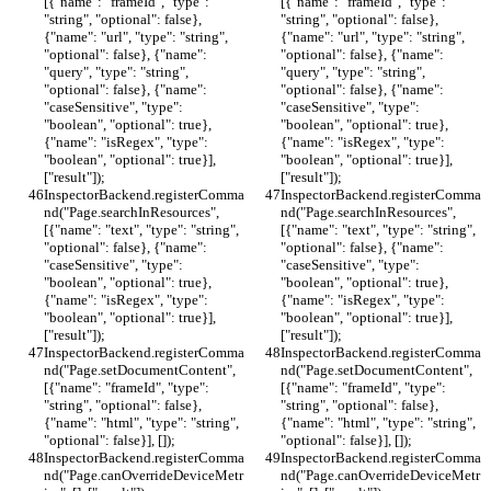
[{"name": "frameId", "type": 
[{"name": "frameId", "type": 
"string", "optional": false}, 
"string", "optional": false}, 
{"name": "url", "type": "string", 
{"name": "url", "type": "string", 
"optional": false}, {"name": 
"optional": false}, {"name": 
"query", "type": "string", 
"query", "type": "string", 
"optional": false}, {"name": 
"optional": false}, {"name": 
"caseSensitive", "type": 
"caseSensitive", "type": 
"boolean", "optional": true}, 
"boolean", "optional": true}, 
{"name": "isRegex", "type": 
{"name": "isRegex", "type": 
"boolean", "optional": true}], 
"boolean", "optional": true}], 
["result"]);
["result"]);
InspectorBackend.registerComma
InspectorBackend.registerComma
nd("Page.searchInResources", 
nd("Page.searchInResources", 
[{"name": "text", "type": "string", 
[{"name": "text", "type": "string", 
"optional": false}, {"name": 
"optional": false}, {"name": 
"caseSensitive", "type": 
"caseSensitive", "type": 
"boolean", "optional": true}, 
"boolean", "optional": true}, 
{"name": "isRegex", "type": 
{"name": "isRegex", "type": 
"boolean", "optional": true}], 
"boolean", "optional": true}], 
["result"]);
["result"]);
InspectorBackend.registerComma
InspectorBackend.registerComma
nd("Page.setDocumentContent", 
nd("Page.setDocumentContent", 
[{"name": "frameId", "type": 
[{"name": "frameId", "type": 
"string", "optional": false}, 
"string", "optional": false}, 
{"name": "html", "type": "string", 
{"name": "html", "type": "string", 
"optional": false}], []);
"optional": false}], []);
InspectorBackend.registerComma
InspectorBackend.registerComma
nd("Page.canOverrideDeviceMetr
nd("Page.canOverrideDeviceMetr