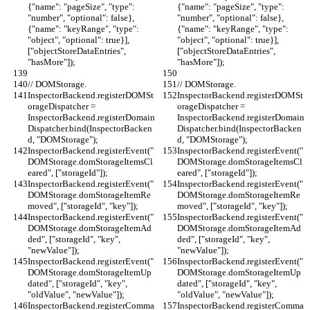
{"name": "pageSize", "type": 
{"name": "pageSize", "type": 
"number", "optional": false}, 
"number", "optional": false}, 
{"name": "keyRange", "type": 
{"name": "keyRange", "type": 
"object", "optional": true}], 
"object", "optional": true}], 
["objectStoreDataEntries", 
["objectStoreDataEntries", 
"hasMore"]);
"hasMore"]);
// DOMStorage.
// DOMStorage.
InspectorBackend.registerDOMSt
InspectorBackend.registerDOMSt
orageDispatcher = 
orageDispatcher = 
InspectorBackend.registerDomain
InspectorBackend.registerDomain
Dispatcher.bind(InspectorBacken
Dispatcher.bind(InspectorBacken
d, "DOMStorage");
d, "DOMStorage");
InspectorBackend.registerEvent("
InspectorBackend.registerEvent("
DOMStorage.domStorageItemsCl
DOMStorage.domStorageItemsCl
eared", ["storageId"]);
eared", ["storageId"]);
InspectorBackend.registerEvent("
InspectorBackend.registerEvent("
DOMStorage.domStorageItemRe
DOMStorage.domStorageItemRe
moved", ["storageId", "key"]);
moved", ["storageId", "key"]);
InspectorBackend.registerEvent("
InspectorBackend.registerEvent("
DOMStorage.domStorageItemAd
DOMStorage.domStorageItemAd
ded", ["storageId", "key", 
ded", ["storageId", "key", 
"newValue"]);
"newValue"]);
InspectorBackend.registerEvent("
InspectorBackend.registerEvent("
DOMStorage.domStorageItemUp
DOMStorage.domStorageItemUp
dated", ["storageId", "key", 
dated", ["storageId", "key", 
"oldValue", "newValue"]);
"oldValue", "newValue"]);
InspectorBackend.registerComma
InspectorBackend.registerComma