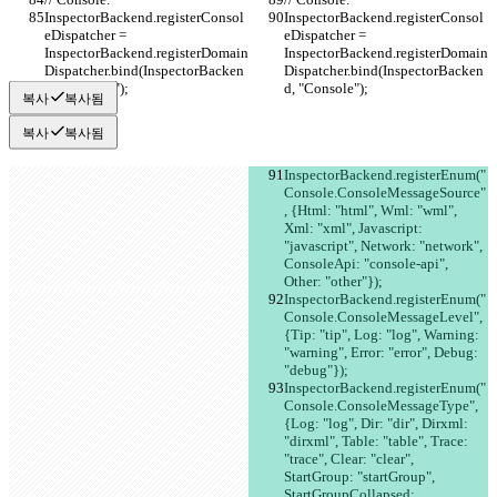
InspectorBackend.registerConsol
InspectorBackend.registerConsol
eDispatcher = 
eDispatcher = 
InspectorBackend.registerDomain
InspectorBackend.registerDomain
Dispatcher.bind(InspectorBacken
Dispatcher.bind(InspectorBacken
d, "Console");
d, "Console");
복사
복사됨
복사
복사됨
InspectorBackend.registerEnum("
Console.ConsoleMessageSource"
, {Html: "html", Wml: "wml", 
Xml: "xml", Javascript: 
"javascript", Network: "network", 
ConsoleApi: "console-api", 
Other: "other"});
InspectorBackend.registerEnum("
Console.ConsoleMessageLevel", 
{Tip: "tip", Log: "log", Warning: 
"warning", Error: "error", Debug: 
"debug"});
InspectorBackend.registerEnum("
Console.ConsoleMessageType", 
{Log: "log", Dir: "dir", Dirxml: 
"dirxml", Table: "table", Trace: 
"trace", Clear: "clear", 
StartGroup: "startGroup", 
StartGroupCollapsed: 