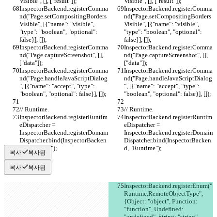
Visible", [], ["result"]);
Visible", [], ["result"]);
InspectorBackend.registerComma
InspectorBackend.registerComma
nd("Page.setCompositingBorders
nd("Page.setCompositingBorders
Visible", [{"name": "visible", 
Visible", [{"name": "visible", 
"type": "boolean", "optional": 
"type": "boolean", "optional": 
false}], []);
false}], []);
InspectorBackend.registerComma
InspectorBackend.registerComma
nd("Page.captureScreenshot", [], 
nd("Page.captureScreenshot", [], 
["data"]);
["data"]);
InspectorBackend.registerComma
InspectorBackend.registerComma
nd("Page.handleJavaScriptDialog
nd("Page.handleJavaScriptDialog
", [{"name": "accept", "type": 
", [{"name": "accept", "type": 
"boolean", "optional": false}], []);
"boolean", "optional": false}], []);
// Runtime.
// Runtime.
InspectorBackend.registerRuntim
InspectorBackend.registerRuntim
eDispatcher = 
eDispatcher = 
InspectorBackend.registerDomain
InspectorBackend.registerDomain
Dispatcher.bind(InspectorBacken
Dispatcher.bind(InspectorBacken
d, "Runtime");
d, "Runtime");
복사
복사됨
복사
복사됨
InspectorBackend.registerEnum("
Runtime.RemoteObjectType", 
{Object: "object", Function: 
"function", Undefined: 
"undefined", String: "string", 