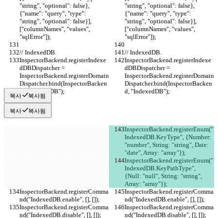
"string", "optional": false}, 
"string", "optional": false}, 
{"name": "query", "type": 
{"name": "query", "type": 
"string", "optional": false}], 
"string", "optional": false}], 
["columnNames", "values", 
["columnNames", "values", 
"sqlError"]);
"sqlError"]);
// IndexedDB.
// IndexedDB.
InspectorBackend.registerIndexe
InspectorBackend.registerIndexe
dDBDispatcher = 
dDBDispatcher = 
InspectorBackend.registerDomain
InspectorBackend.registerDomain
Dispatcher.bind(InspectorBacken
Dispatcher.bind(InspectorBacken
d, "IndexedDB");
d, "IndexedDB");
복사
복사됨
복사
복사됨
InspectorBackend.registerEnum("
IndexedDB.KeyType", {Number: 
"number", String: "string", Date: 
"date", Array: "array"});
InspectorBackend.registerEnum("
IndexedDB.KeyPathType", 
{Null: "null", String: "string", 
Array: "array"});
InspectorBackend.registerComma
InspectorBackend.registerComma
nd("IndexedDB.enable", [], []);
nd("IndexedDB.enable", [], []);
InspectorBackend.registerComma
InspectorBackend.registerComma
nd("IndexedDB.disable", [], []);
nd("IndexedDB.disable", [], []);