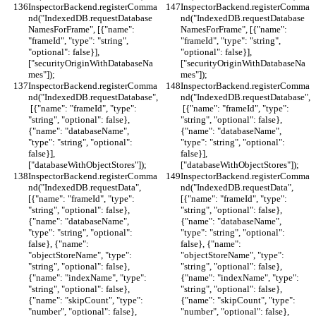
InspectorBackend.registerComma
InspectorBackend.registerComma
nd("IndexedDB.requestDatabase
nd("IndexedDB.requestDatabase
NamesForFrame", [{"name": 
NamesForFrame", [{"name": 
"frameId", "type": "string", 
"frameId", "type": "string", 
"optional": false}], 
"optional": false}], 
["securityOriginWithDatabaseNa
["securityOriginWithDatabaseNa
mes"]);
mes"]);
InspectorBackend.registerComma
InspectorBackend.registerComma
nd("IndexedDB.requestDatabase",
nd("IndexedDB.requestDatabase",
 [{"name": "frameId", "type": 
 [{"name": "frameId", "type": 
"string", "optional": false}, 
"string", "optional": false}, 
{"name": "databaseName", 
{"name": "databaseName", 
"type": "string", "optional": 
"type": "string", "optional": 
false}], 
false}], 
["databaseWithObjectStores"]);
["databaseWithObjectStores"]);
InspectorBackend.registerComma
InspectorBackend.registerComma
nd("IndexedDB.requestData", 
nd("IndexedDB.requestData", 
[{"name": "frameId", "type": 
[{"name": "frameId", "type": 
"string", "optional": false}, 
"string", "optional": false}, 
{"name": "databaseName", 
{"name": "databaseName", 
"type": "string", "optional": 
"type": "string", "optional": 
false}, {"name": 
false}, {"name": 
"objectStoreName", "type": 
"objectStoreName", "type": 
"string", "optional": false}, 
"string", "optional": false}, 
{"name": "indexName", "type": 
{"name": "indexName", "type": 
"string", "optional": false}, 
"string", "optional": false}, 
{"name": "skipCount", "type": 
{"name": "skipCount", "type": 
"number", "optional": false}, 
"number", "optional": false}, 