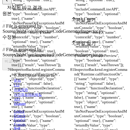
{"name": 
{"name": 
저장된 비교 결과
"includeCommandLineAPI", 
"includeCommandLineAPI", 
원본
"type": "boolean", "optional": 
"type": "boolean", "optional": 
true}, {"name": 
true}, {"name": 
파일 열기
"doNotPauseOnExceptionsAndM
"doNotPauseOnExceptionsAndM
uteConsole", "type": "boolean", 
uteConsole", "type": "boolean", 
"optional": true}, {"name": 
"optional": true}, {"name": 
수정본
"contextId", "type": "number", 
"contextId", "type": "number", 
"optional": true}, {"name": 
"optional": true}, {"name": 
파일 열기
"returnByValue", "type": 
"returnByValue", "type": 
"boolean", "optional": true}, 
"boolean", "optional": true}, 
{"name": "generatePreview", 
{"name": "generatePreview", 
"type": "boolean", "optional": 
"type": "boolean", "optional": 
비교하기
true}], ["result", "wasThrown"]);
true}], ["result", "wasThrown"]);
InspectorBackend.registerComma
InspectorBackend.registerComma
nd("Runtime.callFunctionOn", 
nd("Runtime.callFunctionOn", 
© 2026 Checker Software Inc.
[{"name": "objectId", "type": 
[{"name": "objectId", "type": 
문의
"string", "optional": false}, 
"string", "optional": false}, 
CLI
{"name": "functionDeclaration", 
{"name": "functionDeclaration", 
이용약관
"type": "string", "optional": 
"type": "string", "optional": 
개인정보처리방침
false}, {"name": "arguments", 
false}, {"name": "arguments", 
API
"type": "object", "optional": 
"type": "object", "optional": 
iManage
true}, {"name": 
true}, {"name": 
"doNotPauseOnExceptionsAndM
"doNotPauseOnExceptionsAndM
English
uteConsole", "type": "boolean", 
Deutsch
uteConsole", "type": "boolean", 
Español
"optional": true}, {"name": 
"optional": true}, {"name": 
Français
"returnByValue", "type": 
"returnByValue", "type": 
हिन्दी
"boolean", "optional": true}, 
"boolean", "optional": true}, 