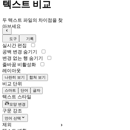
텍스트 비교
두 텍스트 파일의 차이점을 찾
아보세요
도구
기록
실시간 편집
공백 변경 숨기기
변경 없는 행 숨기기
줄바꿈 비활성화
레이아웃
나란히 보기
합쳐 보기
비교 단위
스마트
단어
글자
텍스트 스타일
모양 변경
구문 강조
언어 선택
제외