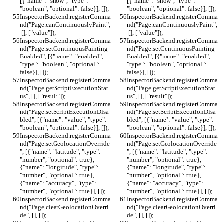
[{"name": "show", "type": 
[{"name": "show", "type": 
"boolean", "optional": false}], []);
"boolean", "optional": false}], []);
InspectorBackend.registerComma
InspectorBackend.registerComma
nd("Page.canContinuouslyPaint",
nd("Page.canContinuouslyPaint",
 [], ["value"]);
 [], ["value"]);
InspectorBackend.registerComma
InspectorBackend.registerComma
nd("Page.setContinuousPainting
nd("Page.setContinuousPainting
Enabled", [{"name": "enabled", 
Enabled", [{"name": "enabled", 
"type": "boolean", "optional": 
"type": "boolean", "optional": 
false}], []);
false}], []);
InspectorBackend.registerComma
InspectorBackend.registerComma
nd("Page.getScriptExecutionStat
nd("Page.getScriptExecutionStat
us", [], ["result"]);
us", [], ["result"]);
InspectorBackend.registerComma
InspectorBackend.registerComma
nd("Page.setScriptExecutionDisa
nd("Page.setScriptExecutionDisa
bled", [{"name": "value", "type": 
bled", [{"name": "value", "type": 
"boolean", "optional": false}], []);
"boolean", "optional": false}], []);
InspectorBackend.registerComma
InspectorBackend.registerComma
nd("Page.setGeolocationOverride
nd("Page.setGeolocationOverride
", [{"name": "latitude", "type": 
", [{"name": "latitude", "type": 
"number", "optional": true}, 
"number", "optional": true}, 
{"name": "longitude", "type": 
{"name": "longitude", "type": 
"number", "optional": true}, 
"number", "optional": true}, 
{"name": "accuracy", "type": 
{"name": "accuracy", "type": 
"number", "optional": true}], []);
"number", "optional": true}], []);
InspectorBackend.registerComma
InspectorBackend.registerComma
nd("Page.clearGeolocationOverri
nd("Page.clearGeolocationOverri
de", [], []);
de", [], []);