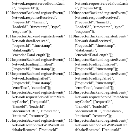
Network.requestServedFromCach
Network.requestServedFromCach
e", ["requestId"]);
e", ["requestId"]);
InspectorBackend.registerEvent("
InspectorBackend.registerEvent("
Network.responseReceived", 
Network.responseReceived", 
["requestId", "frameId", 
["requestId", "frameId", 
"loaderId", "timestamp", "type", 
"loaderId", "timestamp", "type", 
"response"]);
"response"]);
InspectorBackend.registerEvent("
InspectorBackend.registerEvent("
Network.dataReceived", 
Network.dataReceived", 
["requestId", "timestamp", 
["requestId", "timestamp", 
"dataLength", 
"dataLength", 
"encodedDataLength"]);
"encodedDataLength"]);
InspectorBackend.registerEvent("
InspectorBackend.registerEvent("
Network.loadingFinished", 
Network.loadingFinished", 
["requestId", "timestamp"]);
["requestId", "timestamp"]);
InspectorBackend.registerEvent("
InspectorBackend.registerEvent("
Network.loadingFailed", 
Network.loadingFailed", 
["requestId", "timestamp", 
["requestId", "timestamp", 
"errorText", "canceled"]);
"errorText", "canceled"]);
InspectorBackend.registerEvent("
InspectorBackend.registerEvent("
Network.requestServedFromMem
Network.requestServedFromMem
oryCache", ["requestId", 
oryCache", ["requestId", 
"frameId", "loaderId", 
"frameId", "loaderId", 
"documentURL", "timestamp", 
"documentURL", "timestamp", 
"initiator", "resource"]);
"initiator", "resource"]);
InspectorBackend.registerEvent("
InspectorBackend.registerEvent("
Network.webSocketWillSendHan
Network.webSocketWillSendHan
dshakeRequest", ["requestId", 
dshakeRequest", ["requestId", 