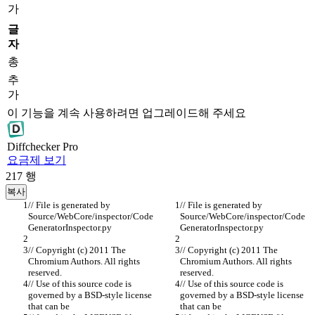
가
글
자
총
추
가
이 기능을 계속 사용하려면 업그레이드해 주세요
Diff
checker
Pro
요금제 보기
217
행
복사
// File is generated by 
// File is generated by 
Source/WebCore/inspector/Code
Source/WebCore/inspector/Code
GeneratorInspector.py
GeneratorInspector.py
// Copyright (c) 2011 The 
// Copyright (c) 2011 The 
Chromium Authors. All rights 
Chromium Authors. All rights 
reserved.
reserved.
// Use of this source code is 
// Use of this source code is 
governed by a BSD-style license 
governed by a BSD-style license 
that can be
that can be