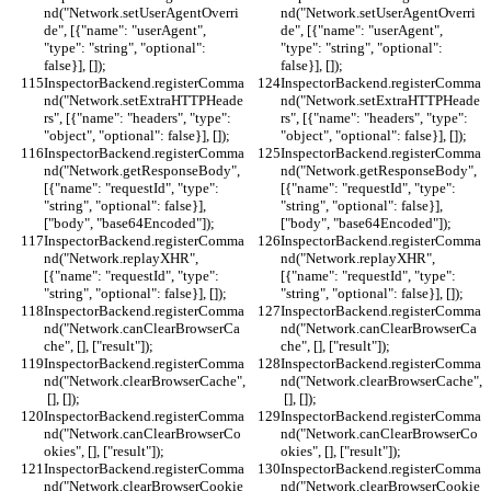
nd("Network.setUserAgentOverri
nd("Network.setUserAgentOverri
de", [{"name": "userAgent", 
de", [{"name": "userAgent", 
"type": "string", "optional": 
"type": "string", "optional": 
false}], []);
false}], []);
InspectorBackend.registerComma
InspectorBackend.registerComma
nd("Network.setExtraHTTPHeade
nd("Network.setExtraHTTPHeade
rs", [{"name": "headers", "type": 
rs", [{"name": "headers", "type": 
"object", "optional": false}], []);
"object", "optional": false}], []);
InspectorBackend.registerComma
InspectorBackend.registerComma
nd("Network.getResponseBody", 
nd("Network.getResponseBody", 
[{"name": "requestId", "type": 
[{"name": "requestId", "type": 
"string", "optional": false}], 
"string", "optional": false}], 
["body", "base64Encoded"]);
["body", "base64Encoded"]);
InspectorBackend.registerComma
InspectorBackend.registerComma
nd("Network.replayXHR", 
nd("Network.replayXHR", 
[{"name": "requestId", "type": 
[{"name": "requestId", "type": 
"string", "optional": false}], []);
"string", "optional": false}], []);
InspectorBackend.registerComma
InspectorBackend.registerComma
nd("Network.canClearBrowserCa
nd("Network.canClearBrowserCa
che", [], ["result"]);
che", [], ["result"]);
InspectorBackend.registerComma
InspectorBackend.registerComma
nd("Network.clearBrowserCache",
nd("Network.clearBrowserCache",
 [], []);
 [], []);
InspectorBackend.registerComma
InspectorBackend.registerComma
nd("Network.canClearBrowserCo
nd("Network.canClearBrowserCo
okies", [], ["result"]);
okies", [], ["result"]);
InspectorBackend.registerComma
InspectorBackend.registerComma
nd("Network.clearBrowserCookie
nd("Network.clearBrowserCookie