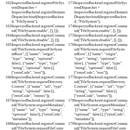
InspectorBackend.registerFileSys
InspectorBackend.registerFileSys
temDispatcher = 
temDispatcher = 
InspectorBackend.registerDomain
InspectorBackend.registerDomain
Dispatcher.bind(InspectorBacken
Dispatcher.bind(InspectorBacken
d, "FileSystem");
d, "FileSystem");
InspectorBackend.registerComma
InspectorBackend.registerComma
nd("FileSystem.enable", [], []);
nd("FileSystem.enable", [], []);
InspectorBackend.registerComma
InspectorBackend.registerComma
nd("FileSystem.disable", [], []);
nd("FileSystem.disable", [], []);
InspectorBackend.registerComma
InspectorBackend.registerComma
nd("FileSystem.requestFileSyste
nd("FileSystem.requestFileSyste
mRoot", [{"name": "origin", 
mRoot", [{"name": "origin", 
"type": "string", "optional": 
"type": "string", "optional": 
false}, {"name": "type", "type": 
false}, {"name": "type", "type": 
"string", "optional": false}], 
"string", "optional": false}], 
["errorCode", "root"]);
["errorCode", "root"]);
InspectorBackend.registerComma
InspectorBackend.registerComma
nd("FileSystem.requestDirectory
nd("FileSystem.requestDirectory
Content", [{"name": "url", "type": 
Content", [{"name": "url", "type": 
"string", "optional": false}], 
"string", "optional": false}], 
["errorCode", "entries"]);
["errorCode", "entries"]);
InspectorBackend.registerComma
InspectorBackend.registerComma
nd("FileSystem.requestMetadata",
nd("FileSystem.requestMetadata",
 [{"name": "url", "type": "string", 
 [{"name": "url", "type": "string", 
"optional": false}], ["errorCode", 
"optional": false}], ["errorCode", 
"metadata"]);
"metadata"]);
InspectorBackend.registerComma
InspectorBackend.registerComma
nd("FileSystem.requestFileConte
nd("FileSystem.requestFileConte