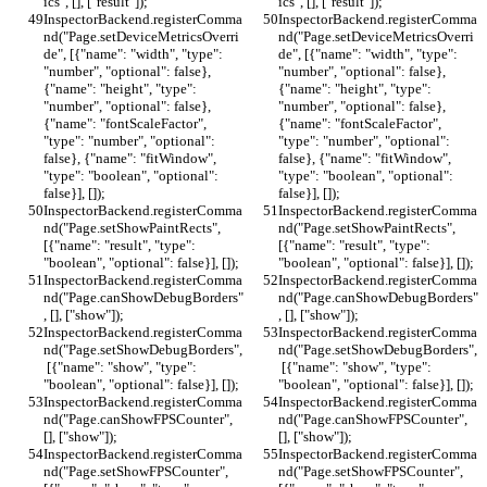
ics", [], ["result"]);
ics", [], ["result"]);
InspectorBackend.registerComma
InspectorBackend.registerComma
nd("Page.setDeviceMetricsOverri
nd("Page.setDeviceMetricsOverri
de", [{"name": "width", "type": 
de", [{"name": "width", "type": 
"number", "optional": false}, 
"number", "optional": false}, 
{"name": "height", "type": 
{"name": "height", "type": 
"number", "optional": false}, 
"number", "optional": false}, 
{"name": "fontScaleFactor", 
{"name": "fontScaleFactor", 
"type": "number", "optional": 
"type": "number", "optional": 
false}, {"name": "fitWindow", 
false}, {"name": "fitWindow", 
"type": "boolean", "optional": 
"type": "boolean", "optional": 
false}], []);
false}], []);
InspectorBackend.registerComma
InspectorBackend.registerComma
nd("Page.setShowPaintRects", 
nd("Page.setShowPaintRects", 
[{"name": "result", "type": 
[{"name": "result", "type": 
"boolean", "optional": false}], []);
"boolean", "optional": false}], []);
InspectorBackend.registerComma
InspectorBackend.registerComma
nd("Page.canShowDebugBorders"
nd("Page.canShowDebugBorders"
, [], ["show"]);
, [], ["show"]);
InspectorBackend.registerComma
InspectorBackend.registerComma
nd("Page.setShowDebugBorders",
nd("Page.setShowDebugBorders",
 [{"name": "show", "type": 
 [{"name": "show", "type": 
"boolean", "optional": false}], []);
"boolean", "optional": false}], []);
InspectorBackend.registerComma
InspectorBackend.registerComma
nd("Page.canShowFPSCounter", 
nd("Page.canShowFPSCounter", 
[], ["show"]);
[], ["show"]);
InspectorBackend.registerComma
InspectorBackend.registerComma
nd("Page.setShowFPSCounter", 
nd("Page.setShowFPSCounter", 