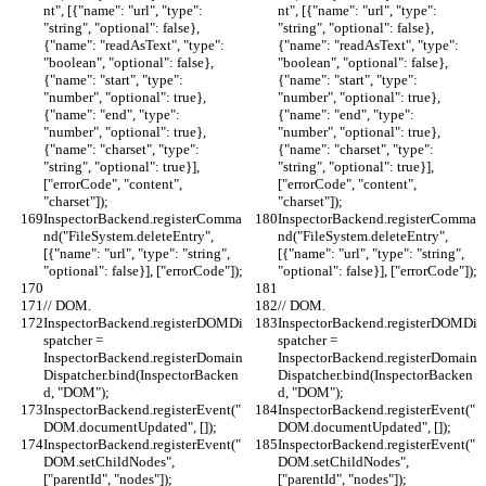
nt", [{"name": "url", "type": 
nt", [{"name": "url", "type": 
"string", "optional": false}, 
"string", "optional": false}, 
{"name": "readAsText", "type": 
{"name": "readAsText", "type": 
"boolean", "optional": false}, 
"boolean", "optional": false}, 
{"name": "start", "type": 
{"name": "start", "type": 
"number", "optional": true}, 
"number", "optional": true}, 
{"name": "end", "type": 
{"name": "end", "type": 
"number", "optional": true}, 
"number", "optional": true}, 
{"name": "charset", "type": 
{"name": "charset", "type": 
"string", "optional": true}], 
"string", "optional": true}], 
["errorCode", "content", 
["errorCode", "content", 
"charset"]);
"charset"]);
InspectorBackend.registerComma
InspectorBackend.registerComma
nd("FileSystem.deleteEntry", 
nd("FileSystem.deleteEntry", 
[{"name": "url", "type": "string", 
[{"name": "url", "type": "string", 
"optional": false}], ["errorCode"]);
"optional": false}], ["errorCode"]);
// DOM.
// DOM.
InspectorBackend.registerDOMDi
InspectorBackend.registerDOMDi
spatcher = 
spatcher = 
InspectorBackend.registerDomain
InspectorBackend.registerDomain
Dispatcher.bind(InspectorBacken
Dispatcher.bind(InspectorBacken
d, "DOM");
d, "DOM");
InspectorBackend.registerEvent("
InspectorBackend.registerEvent("
DOM.documentUpdated", []);
DOM.documentUpdated", []);
InspectorBackend.registerEvent("
InspectorBackend.registerEvent("
DOM.setChildNodes", 
DOM.setChildNodes", 
["parentId", "nodes"]);
["parentId", "nodes"]);