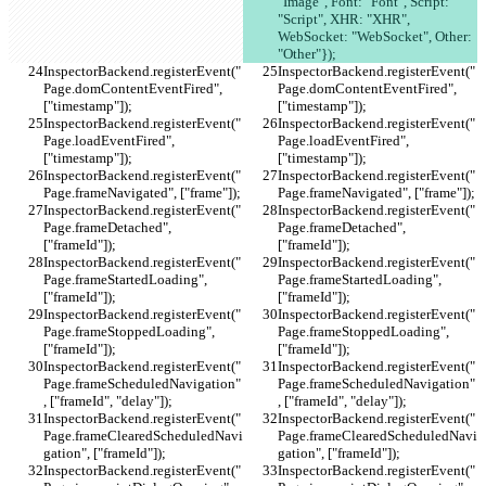
"Image", Font: "Font", Script: 
"Script", XHR: "XHR", 
WebSocket: "WebSocket", Other: 
"Other"});
InspectorBackend.registerEvent("
InspectorBackend.registerEvent("
Page.domContentEventFired", 
Page.domContentEventFired", 
["timestamp"]);
["timestamp"]);
InspectorBackend.registerEvent("
InspectorBackend.registerEvent("
Page.loadEventFired", 
Page.loadEventFired", 
["timestamp"]);
["timestamp"]);
InspectorBackend.registerEvent("
InspectorBackend.registerEvent("
Page.frameNavigated", ["frame"]);
Page.frameNavigated", ["frame"]);
InspectorBackend.registerEvent("
InspectorBackend.registerEvent("
Page.frameDetached", 
Page.frameDetached", 
["frameId"]);
["frameId"]);
InspectorBackend.registerEvent("
InspectorBackend.registerEvent("
Page.frameStartedLoading", 
Page.frameStartedLoading", 
["frameId"]);
["frameId"]);
InspectorBackend.registerEvent("
InspectorBackend.registerEvent("
Page.frameStoppedLoading", 
Page.frameStoppedLoading", 
["frameId"]);
["frameId"]);
InspectorBackend.registerEvent("
InspectorBackend.registerEvent("
Page.frameScheduledNavigation"
Page.frameScheduledNavigation"
, ["frameId", "delay"]);
, ["frameId", "delay"]);
InspectorBackend.registerEvent("
InspectorBackend.registerEvent("
Page.frameClearedScheduledNavi
Page.frameClearedScheduledNavi
gation", ["frameId"]);
gation", ["frameId"]);
InspectorBackend.registerEvent("
InspectorBackend.registerEvent("