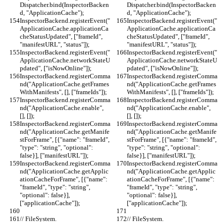
Dispatcher.bind(InspectorBacken
Dispatcher.bind(InspectorBacken
d, "ApplicationCache");
d, "ApplicationCache");
InspectorBackend.registerEvent("
InspectorBackend.registerEvent("
ApplicationCache.applicationCa
ApplicationCache.applicationCa
cheStatusUpdated", ["frameId", 
cheStatusUpdated", ["frameId", 
"manifestURL", "status"]);
"manifestURL", "status"]);
InspectorBackend.registerEvent("
InspectorBackend.registerEvent("
ApplicationCache.networkStateU
ApplicationCache.networkStateU
pdated", ["isNowOnline"]);
pdated", ["isNowOnline"]);
InspectorBackend.registerComma
InspectorBackend.registerComma
nd("ApplicationCache.getFrames
nd("ApplicationCache.getFrames
WithManifests", [], ["frameIds"]);
WithManifests", [], ["frameIds"]);
InspectorBackend.registerComma
InspectorBackend.registerComma
nd("ApplicationCache.enable", 
nd("ApplicationCache.enable", 
[], []);
[], []);
InspectorBackend.registerComma
InspectorBackend.registerComma
nd("ApplicationCache.getManife
nd("ApplicationCache.getManife
stForFrame", [{"name": "frameId", 
stForFrame", [{"name": "frameId", 
"type": "string", "optional": 
"type": "string", "optional": 
false}], ["manifestURL"]);
false}], ["manifestURL"]);
InspectorBackend.registerComma
InspectorBackend.registerComma
nd("ApplicationCache.getApplic
nd("ApplicationCache.getApplic
ationCacheForFrame", [{"name": 
ationCacheForFrame", [{"name": 
"frameId", "type": "string", 
"frameId", "type": "string", 
"optional": false}], 
"optional": false}], 
["applicationCache"]);
["applicationCache"]);
// FileSystem.
// FileSystem.