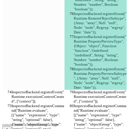
Number: "number", Boolean: 
"boolean"});
InspectorBackend.registerEnum("
Runtime.RemoteObjectSubtype", 
{Array: "array", Null: "null", 
Node: "node", Regexp: "regexp", 
Date: "date"});
InspectorBackend.registerEnum("
Runtime.PropertyPreviewType", 
{Object: "object", Function: 
"function", Undefined: 
"undefined", String: "string", 
Number: "number", Boolean: 
"boolean"});
InspectorBackend.registerEnum("
Runtime.PropertyPreviewSubtype
", {Array: "array", Null: "null", 
Node: "node", Regexp: "regexp", 
Date: "date"});
InspectorBackend.registerEvent("
InspectorBackend.registerEvent("
Runtime.executionContextCreate
Runtime.executionContextCreate
d", ["context"]);
d", ["context"]);
InspectorBackend.registerComma
InspectorBackend.registerComma
nd("Runtime.evaluate", 
nd("Runtime.evaluate", 
[{"name": "expression", "type": 
[{"name": "expression", "type": 
"string", "optional": false}, 
"string", "optional": false}, 
{"name": "objectGroup", "type": 
{"name": "objectGroup", "type": 
"string", "optional": true}, 
"string", "optional": true}, 