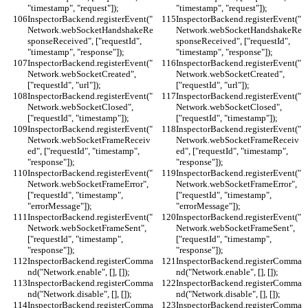
"timestamp", "request"]);
"timestamp", "request"]);
InspectorBackend.registerEvent("
InspectorBackend.registerEvent("
Network.webSocketHandshakeRe
Network.webSocketHandshakeRe
sponseReceived", ["requestId", 
sponseReceived", ["requestId", 
"timestamp", "response"]);
"timestamp", "response"]);
InspectorBackend.registerEvent("
InspectorBackend.registerEvent("
Network.webSocketCreated", 
Network.webSocketCreated", 
["requestId", "url"]);
["requestId", "url"]);
InspectorBackend.registerEvent("
InspectorBackend.registerEvent("
Network.webSocketClosed", 
Network.webSocketClosed", 
["requestId", "timestamp"]);
["requestId", "timestamp"]);
InspectorBackend.registerEvent("
InspectorBackend.registerEvent("
Network.webSocketFrameReceiv
Network.webSocketFrameReceiv
ed", ["requestId", "timestamp", 
ed", ["requestId", "timestamp", 
"response"]);
"response"]);
InspectorBackend.registerEvent("
InspectorBackend.registerEvent("
Network.webSocketFrameError", 
Network.webSocketFrameError", 
["requestId", "timestamp", 
["requestId", "timestamp", 
"errorMessage"]);
"errorMessage"]);
InspectorBackend.registerEvent("
InspectorBackend.registerEvent("
Network.webSocketFrameSent", 
Network.webSocketFrameSent", 
["requestId", "timestamp", 
["requestId", "timestamp", 
"response"]);
"response"]);
InspectorBackend.registerComma
InspectorBackend.registerComma
nd("Network.enable", [], []);
nd("Network.enable", [], []);
InspectorBackend.registerComma
InspectorBackend.registerComma
nd("Network.disable", [], []);
nd("Network.disable", [], []);
InspectorBackend.registerComma
InspectorBackend.registerComma