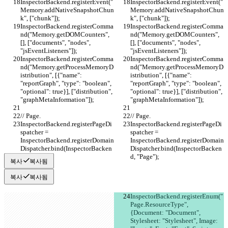
InspectorBackend.registerEvent("
InspectorBackend.registerEvent("
Memory.addNativeSnapshotChun
Memory.addNativeSnapshotChun
k", ["chunk"]);
k", ["chunk"]);
InspectorBackend.registerComma
InspectorBackend.registerComma
nd("Memory.getDOMCounters", 
nd("Memory.getDOMCounters", 
[], ["documents", "nodes", 
[], ["documents", "nodes", 
"jsEventListeners"]);
"jsEventListeners"]);
InspectorBackend.registerComma
InspectorBackend.registerComma
nd("Memory.getProcessMemoryD
nd("Memory.getProcessMemoryD
istribution", [{"name": 
istribution", [{"name": 
"reportGraph", "type": "boolean", 
"reportGraph", "type": "boolean", 
"optional": true}], ["distribution", 
"optional": true}], ["distribution", 
"graphMetaInformation"]);
"graphMetaInformation"]);
// Page.
// Page.
InspectorBackend.registerPageDi
InspectorBackend.registerPageDi
spatcher = 
spatcher = 
InspectorBackend.registerDomain
InspectorBackend.registerDomain
Dispatcher.bind(InspectorBacken
Dispatcher.bind(InspectorBacken
d, "Page");
d, "Page");
복사
복사됨
복사
복사됨
InspectorBackend.registerEnum("
Page.ResourceType", 
{Document: "Document", 
Stylesheet: "Stylesheet", Image: 