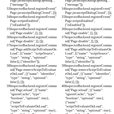
Page.javascriptDialogOpening", 
Page.javascriptDialogOpening", 
["message"]);
["message"]);
InspectorBackend.registerEvent("
InspectorBackend.registerEvent("
Page.javascriptDialogClosed", []);
Page.javascriptDialogClosed", []);
InspectorBackend.registerEvent("
InspectorBackend.registerEvent("
Page.scriptsEnabled", 
Page.scriptsEnabled", 
["isEnabled"]);
["isEnabled"]);
InspectorBackend.registerComma
InspectorBackend.registerComma
nd("Page.enable", [], []);
nd("Page.enable", [], []);
InspectorBackend.registerComma
InspectorBackend.registerComma
nd("Page.disable", [], []);
nd("Page.disable", [], []);
InspectorBackend.registerComma
InspectorBackend.registerComma
nd("Page.addScriptToEvaluateOn
nd("Page.addScriptToEvaluateOn
Load", [{"name": "scriptSource", 
Load", [{"name": "scriptSource", 
"type": "string", "optional": 
"type": "string", "optional": 
false}], ["identifier"]);
false}], ["identifier"]);
InspectorBackend.registerComma
InspectorBackend.registerComma
nd("Page.removeScriptToEvaluat
nd("Page.removeScriptToEvaluat
eOnLoad", [{"name": "identifier", 
eOnLoad", [{"name": "identifier", 
"type": "string", "optional": 
"type": "string", "optional": 
false}], []);
false}], []);
InspectorBackend.registerComma
InspectorBackend.registerComma
nd("Page.reload", [{"name": 
nd("Page.reload", [{"name": 
"ignoreCache", "type": 
"ignoreCache", "type": 
"boolean", "optional": true}, 
"boolean", "optional": true}, 
{"name": 
{"name": 
"scriptToEvaluateOnLoad", 
"scriptToEvaluateOnLoad", 
"type": "string", "optional": true}, 
"type": "string", "optional": true}, 