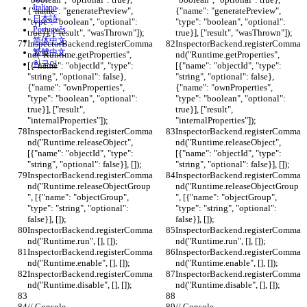
Italiano
{"name": "generatePreview", 
{"name": "generatePreview", 
日本語
"type": "boolean", "optional": 
"type": "boolean", "optional": 
Português
true}], ["result", "wasThrown"]);
true}], ["result", "wasThrown"]);
简体中文
InspectorBackend.registerComma
InspectorBackend.registerComma
繁體中文
nd("Runtime.getProperties", 
nd("Runtime.getProperties", 
한국어
[{"name": "objectId", "type": 
[{"name": "objectId", "type": 
"string", "optional": false}, 
"string", "optional": false}, 
{"name": "ownProperties", 
{"name": "ownProperties", 
"type": "boolean", "optional": 
"type": "boolean", "optional": 
true}], ["result", 
true}], ["result", 
"internalProperties"]);
"internalProperties"]);
InspectorBackend.registerComma
InspectorBackend.registerComma
nd("Runtime.releaseObject", 
nd("Runtime.releaseObject", 
[{"name": "objectId", "type": 
[{"name": "objectId", "type": 
"string", "optional": false}], []);
"string", "optional": false}], []);
InspectorBackend.registerComma
InspectorBackend.registerComma
nd("Runtime.releaseObjectGroup
nd("Runtime.releaseObjectGroup
", [{"name": "objectGroup", 
", [{"name": "objectGroup", 
"type": "string", "optional": 
"type": "string", "optional": 
false}], []);
false}], []);
InspectorBackend.registerComma
InspectorBackend.registerComma
nd("Runtime.run", [], []);
nd("Runtime.run", [], []);
InspectorBackend.registerComma
InspectorBackend.registerComma
nd("Runtime.enable", [], []);
nd("Runtime.enable", [], []);
InspectorBackend.registerComma
InspectorBackend.registerComma
nd("Runtime.disable", [], []);
nd("Runtime.disable", [], []);
// Console.
// Console.