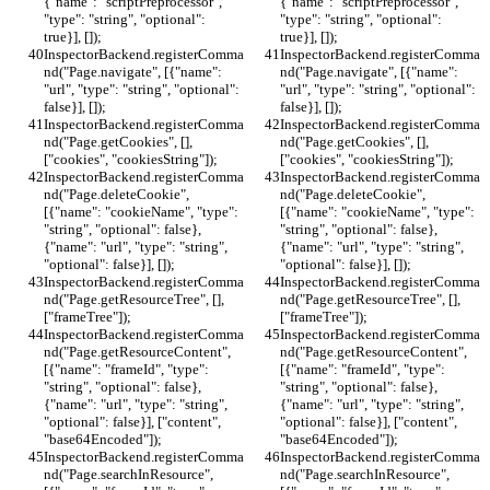
{"name": "scriptPreprocessor", 
{"name": "scriptPreprocessor", 
"type": "string", "optional": 
"type": "string", "optional": 
true}], []);
true}], []);
InspectorBackend.registerComma
InspectorBackend.registerComma
nd("Page.navigate", [{"name": 
nd("Page.navigate", [{"name": 
"url", "type": "string", "optional": 
"url", "type": "string", "optional": 
false}], []);
false}], []);
InspectorBackend.registerComma
InspectorBackend.registerComma
nd("Page.getCookies", [], 
nd("Page.getCookies", [], 
["cookies", "cookiesString"]);
["cookies", "cookiesString"]);
InspectorBackend.registerComma
InspectorBackend.registerComma
nd("Page.deleteCookie", 
nd("Page.deleteCookie", 
[{"name": "cookieName", "type": 
[{"name": "cookieName", "type": 
"string", "optional": false}, 
"string", "optional": false}, 
{"name": "url", "type": "string", 
{"name": "url", "type": "string", 
"optional": false}], []);
"optional": false}], []);
InspectorBackend.registerComma
InspectorBackend.registerComma
nd("Page.getResourceTree", [], 
nd("Page.getResourceTree", [], 
["frameTree"]);
["frameTree"]);
InspectorBackend.registerComma
InspectorBackend.registerComma
nd("Page.getResourceContent", 
nd("Page.getResourceContent", 
[{"name": "frameId", "type": 
[{"name": "frameId", "type": 
"string", "optional": false}, 
"string", "optional": false}, 
{"name": "url", "type": "string", 
{"name": "url", "type": "string", 
"optional": false}], ["content", 
"optional": false}], ["content", 
"base64Encoded"]);
"base64Encoded"]);
InspectorBackend.registerComma
InspectorBackend.registerComma
nd("Page.searchInResource", 
nd("Page.searchInResource", 