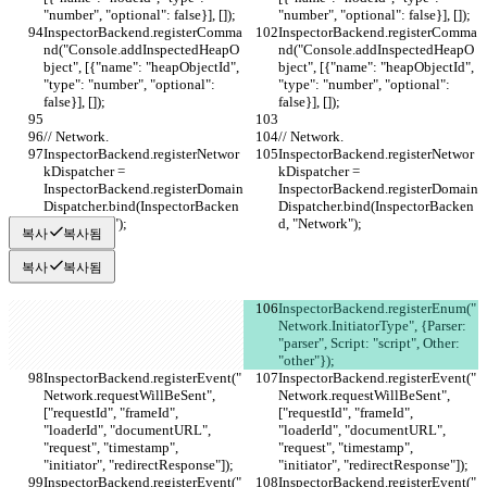
"number", "optional": false}], []);
"number", "optional": false}], []);
InspectorBackend.registerComma
InspectorBackend.registerComma
nd("Console.addInspectedHeapO
nd("Console.addInspectedHeapO
bject", [{"name": "heapObjectId", 
bject", [{"name": "heapObjectId", 
"type": "number", "optional": 
"type": "number", "optional": 
false}], []);
false}], []);
// Network.
// Network.
InspectorBackend.registerNetwor
InspectorBackend.registerNetwor
kDispatcher = 
kDispatcher = 
InspectorBackend.registerDomain
InspectorBackend.registerDomain
Dispatcher.bind(InspectorBacken
Dispatcher.bind(InspectorBacken
d, "Network");
d, "Network");
복사
복사됨
복사
복사됨
InspectorBackend.registerEnum("
Network.InitiatorType", {Parser: 
"parser", Script: "script", Other: 
"other"});
InspectorBackend.registerEvent("
InspectorBackend.registerEvent("
Network.requestWillBeSent", 
Network.requestWillBeSent", 
["requestId", "frameId", 
["requestId", "frameId", 
"loaderId", "documentURL", 
"loaderId", "documentURL", 
"request", "timestamp", 
"request", "timestamp", 
"initiator", "redirectResponse"]);
"initiator", "redirectResponse"]);
InspectorBackend.registerEvent("
InspectorBackend.registerEvent("