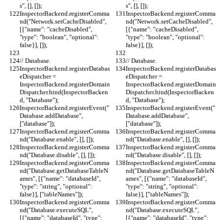
s", [], []);
s", [], []);
InspectorBackend.registerComma
InspectorBackend.registerComma
nd("Network.setCacheDisabled", 
nd("Network.setCacheDisabled", 
[{"name": "cacheDisabled", 
[{"name": "cacheDisabled", 
"type": "boolean", "optional": 
"type": "boolean", "optional": 
false}], []);
false}], []);
// Database.
// Database.
InspectorBackend.registerDatabas
InspectorBackend.registerDatabas
eDispatcher = 
eDispatcher = 
InspectorBackend.registerDomain
InspectorBackend.registerDomain
Dispatcher.bind(InspectorBacken
Dispatcher.bind(InspectorBacken
d, "Database");
d, "Database");
InspectorBackend.registerEvent("
InspectorBackend.registerEvent("
Database.addDatabase", 
Database.addDatabase", 
["database"]);
["database"]);
InspectorBackend.registerComma
InspectorBackend.registerComma
nd("Database.enable", [], []);
nd("Database.enable", [], []);
InspectorBackend.registerComma
InspectorBackend.registerComma
nd("Database.disable", [], []);
nd("Database.disable", [], []);
InspectorBackend.registerComma
InspectorBackend.registerComma
nd("Database.getDatabaseTableN
nd("Database.getDatabaseTableN
ames", [{"name": "databaseId", 
ames", [{"name": "databaseId", 
"type": "string", "optional": 
"type": "string", "optional": 
false}], ["tableNames"]);
false}], ["tableNames"]);
InspectorBackend.registerComma
InspectorBackend.registerComma
nd("Database.executeSQL", 
nd("Database.executeSQL", 
[{"name": "databaseId", "type": 
[{"name": "databaseId", "type": 