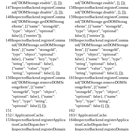
nd("DOMStorage.enable", [], []);
nd("DOMStorage.enable", [], []);
InspectorBackend.registerComma
InspectorBackend.registerComma
nd("DOMStorage.disable", [], []);
nd("DOMStorage.disable", [], []);
InspectorBackend.registerComma
InspectorBackend.registerComma
nd("DOMStorage.getDOMStorag
nd("DOMStorage.getDOMStorag
eItems", [{"name": "storageId", 
eItems", [{"name": "storageId", 
"type": "object", "optional": 
"type": "object", "optional": 
false}], ["entries"]);
false}], ["entries"]);
InspectorBackend.registerComma
InspectorBackend.registerComma
nd("DOMStorage.setDOMStorage
nd("DOMStorage.setDOMStorage
Item", [{"name": "storageId", 
Item", [{"name": "storageId", 
"type": "object", "optional": 
"type": "object", "optional": 
false}, {"name": "key", "type": 
false}, {"name": "key", "type": 
"string", "optional": false}, 
"string", "optional": false}, 
{"name": "value", "type": 
{"name": "value", "type": 
"string", "optional": false}], []);
"string", "optional": false}], []);
InspectorBackend.registerComma
InspectorBackend.registerComma
nd("DOMStorage.removeDOMSt
nd("DOMStorage.removeDOMSt
orageItem", [{"name": 
orageItem", [{"name": 
"storageId", "type": "object", 
"storageId", "type": "object", 
"optional": false}, {"name": 
"optional": false}, {"name": 
"key", "type": "string", 
"key", "type": "string", 
"optional": false}], []);
"optional": false}], []);
// ApplicationCache.
// ApplicationCache.
InspectorBackend.registerApplica
InspectorBackend.registerApplica
tionCacheDispatcher = 
tionCacheDispatcher = 
InspectorBackend.registerDomain
InspectorBackend.registerDomain