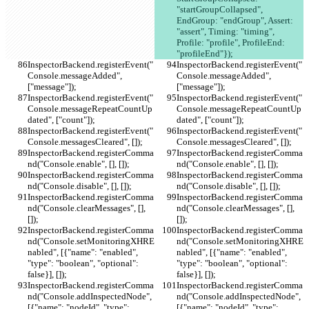
"startGroupCollapsed", 
EndGroup: "endGroup", Assert: 
"assert", Timing: "timing", 
Profile: "profile", ProfileEnd: 
"profileEnd"});
InspectorBackend.registerEvent("
InspectorBackend.registerEvent("
Console.messageAdded", 
Console.messageAdded", 
["message"]);
["message"]);
InspectorBackend.registerEvent("
InspectorBackend.registerEvent("
Console.messageRepeatCountUp
Console.messageRepeatCountUp
dated", ["count"]);
dated", ["count"]);
InspectorBackend.registerEvent("
InspectorBackend.registerEvent("
Console.messagesCleared", []);
Console.messagesCleared", []);
InspectorBackend.registerComma
InspectorBackend.registerComma
nd("Console.enable", [], []);
nd("Console.enable", [], []);
InspectorBackend.registerComma
InspectorBackend.registerComma
nd("Console.disable", [], []);
nd("Console.disable", [], []);
InspectorBackend.registerComma
InspectorBackend.registerComma
nd("Console.clearMessages", [], 
nd("Console.clearMessages", [], 
[]);
[]);
InspectorBackend.registerComma
InspectorBackend.registerComma
nd("Console.setMonitoringXHRE
nd("Console.setMonitoringXHRE
nabled", [{"name": "enabled", 
nabled", [{"name": "enabled", 
"type": "boolean", "optional": 
"type": "boolean", "optional": 
false}], []);
false}], []);
InspectorBackend.registerComma
InspectorBackend.registerComma
nd("Console.addInspectedNode", 
nd("Console.addInspectedNode", 
[{"name": "nodeId", "type": 
[{"name": "nodeId", "type": 