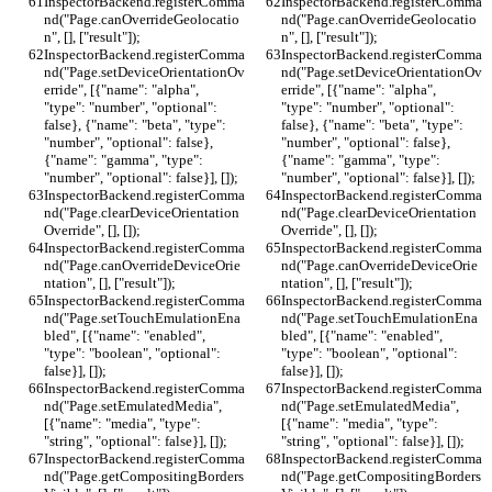
InspectorBackend.registerComma
InspectorBackend.registerComma
nd("Page.canOverrideGeolocatio
nd("Page.canOverrideGeolocatio
n", [], ["result"]);
n", [], ["result"]);
InspectorBackend.registerComma
InspectorBackend.registerComma
nd("Page.setDeviceOrientationOv
nd("Page.setDeviceOrientationOv
erride", [{"name": "alpha", 
erride", [{"name": "alpha", 
"type": "number", "optional": 
"type": "number", "optional": 
false}, {"name": "beta", "type": 
false}, {"name": "beta", "type": 
"number", "optional": false}, 
"number", "optional": false}, 
{"name": "gamma", "type": 
{"name": "gamma", "type": 
"number", "optional": false}], []);
"number", "optional": false}], []);
InspectorBackend.registerComma
InspectorBackend.registerComma
nd("Page.clearDeviceOrientation
nd("Page.clearDeviceOrientation
Override", [], []);
Override", [], []);
InspectorBackend.registerComma
InspectorBackend.registerComma
nd("Page.canOverrideDeviceOrie
nd("Page.canOverrideDeviceOrie
ntation", [], ["result"]);
ntation", [], ["result"]);
InspectorBackend.registerComma
InspectorBackend.registerComma
nd("Page.setTouchEmulationEna
nd("Page.setTouchEmulationEna
bled", [{"name": "enabled", 
bled", [{"name": "enabled", 
"type": "boolean", "optional": 
"type": "boolean", "optional": 
false}], []);
false}], []);
InspectorBackend.registerComma
InspectorBackend.registerComma
nd("Page.setEmulatedMedia", 
nd("Page.setEmulatedMedia", 
[{"name": "media", "type": 
[{"name": "media", "type": 
"string", "optional": false}], []);
"string", "optional": false}], []);
InspectorBackend.registerComma
InspectorBackend.registerComma
nd("Page.getCompositingBorders
nd("Page.getCompositingBorders