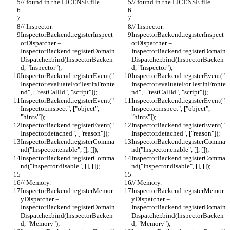
// found in the LICENSE file.
// found in the LICENSE file.
// Inspector.
// Inspector.
InspectorBackend.registerInspect
InspectorBackend.registerInspect
orDispatcher = 
orDispatcher = 
InspectorBackend.registerDomain
InspectorBackend.registerDomain
Dispatcher.bind(InspectorBacken
Dispatcher.bind(InspectorBacken
d, "Inspector");
d, "Inspector");
InspectorBackend.registerEvent("
InspectorBackend.registerEvent("
Inspector.evaluateForTestInFronte
Inspector.evaluateForTestInFronte
nd", ["testCallId", "script"]);
nd", ["testCallId", "script"]);
InspectorBackend.registerEvent("
InspectorBackend.registerEvent("
Inspector.inspect", ["object", 
Inspector.inspect", ["object", 
"hints"]);
"hints"]);
InspectorBackend.registerEvent("
InspectorBackend.registerEvent("
Inspector.detached", ["reason"]);
Inspector.detached", ["reason"]);
InspectorBackend.registerComma
InspectorBackend.registerComma
nd("Inspector.enable", [], []);
nd("Inspector.enable", [], []);
InspectorBackend.registerComma
InspectorBackend.registerComma
nd("Inspector.disable", [], []);
nd("Inspector.disable", [], []);
// Memory.
// Memory.
InspectorBackend.registerMemor
InspectorBackend.registerMemor
yDispatcher = 
yDispatcher = 
InspectorBackend.registerDomain
InspectorBackend.registerDomain
Dispatcher.bind(InspectorBacken
Dispatcher.bind(InspectorBacken
d, "Memory");
d, "Memory");