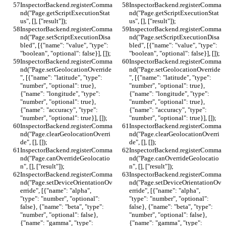
InspectorBackend.registerComma
InspectorBackend.registerComma
nd("Page.getScriptExecutionStat
nd("Page.getScriptExecutionStat
us", [], ["result"]);
us", [], ["result"]);
InspectorBackend.registerComma
InspectorBackend.registerComma
nd("Page.setScriptExecutionDisa
nd("Page.setScriptExecutionDisa
bled", [{"name": "value", "type": 
bled", [{"name": "value", "type": 
"boolean", "optional": false}], []);
"boolean", "optional": false}], []);
InspectorBackend.registerComma
InspectorBackend.registerComma
nd("Page.setGeolocationOverride
nd("Page.setGeolocationOverride
", [{"name": "latitude", "type": 
", [{"name": "latitude", "type": 
"number", "optional": true}, 
"number", "optional": true}, 
{"name": "longitude", "type": 
{"name": "longitude", "type": 
"number", "optional": true}, 
"number", "optional": true}, 
{"name": "accuracy", "type": 
{"name": "accuracy", "type": 
"number", "optional": true}], []);
"number", "optional": true}], []);
InspectorBackend.registerComma
InspectorBackend.registerComma
nd("Page.clearGeolocationOverri
nd("Page.clearGeolocationOverri
de", [], []);
de", [], []);
InspectorBackend.registerComma
InspectorBackend.registerComma
nd("Page.canOverrideGeolocatio
nd("Page.canOverrideGeolocatio
n", [], ["result"]);
n", [], ["result"]);
InspectorBackend.registerComma
InspectorBackend.registerComma
nd("Page.setDeviceOrientationOv
nd("Page.setDeviceOrientationOv
erride", [{"name": "alpha", 
erride", [{"name": "alpha", 
"type": "number", "optional": 
"type": "number", "optional": 
false}, {"name": "beta", "type": 
false}, {"name": "beta", "type": 
"number", "optional": false}, 
"number", "optional": false}, 
{"name": "gamma", "type": 
{"name": "gamma", "type": 