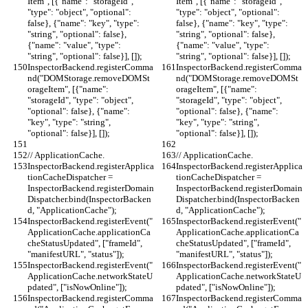
Item", [{"name": "storageId", 
Item", [{"name": "storageId", 
"type": "object", "optional": 
"type": "object", "optional": 
false}, {"name": "key", "type": 
false}, {"name": "key", "type": 
"string", "optional": false}, 
"string", "optional": false}, 
{"name": "value", "type": 
{"name": "value", "type": 
"string", "optional": false}], []);
"string", "optional": false}], []);
InspectorBackend.registerComma
InspectorBackend.registerComma
nd("DOMStorage.removeDOMSt
nd("DOMStorage.removeDOMSt
orageItem", [{"name": 
orageItem", [{"name": 
"storageId", "type": "object", 
"storageId", "type": "object", 
"optional": false}, {"name": 
"optional": false}, {"name": 
"key", "type": "string", 
"key", "type": "string", 
"optional": false}], []);
"optional": false}], []);
// ApplicationCache.
// ApplicationCache.
InspectorBackend.registerApplica
InspectorBackend.registerApplica
tionCacheDispatcher = 
tionCacheDispatcher = 
InspectorBackend.registerDomain
InspectorBackend.registerDomain
Dispatcher.bind(InspectorBacken
Dispatcher.bind(InspectorBacken
d, "ApplicationCache");
d, "ApplicationCache");
InspectorBackend.registerEvent("
InspectorBackend.registerEvent("
ApplicationCache.applicationCa
ApplicationCache.applicationCa
cheStatusUpdated", ["frameId", 
cheStatusUpdated", ["frameId", 
"manifestURL", "status"]);
"manifestURL", "status"]);
InspectorBackend.registerEvent("
InspectorBackend.registerEvent("
ApplicationCache.networkStateU
ApplicationCache.networkStateU
pdated", ["isNowOnline"]);
pdated", ["isNowOnline"]);
InspectorBackend.registerComma
InspectorBackend.registerComma