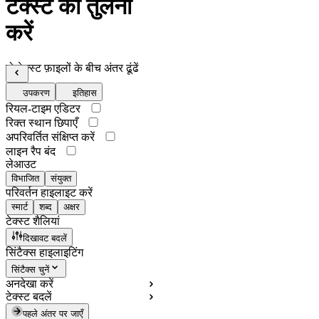
टेक्स्ट की तुलना
करें
दो टेक्स्ट फ़ाइलों के बीच अंतर ढूंढें
उपकरण
इतिहास
रियल-टाइम एडिटर
रिक्त स्थान छिपाएँ
अपरिवर्तित संक्षिप्त करें
लाइन रैप बंद
लेआउट
विभाजित
संयुक्त
परिवर्तन हाइलाइट करें
स्मार्ट
शब्द
अक्षर
टेक्स्ट शैलियां
दिखावट बदलें
सिंटैक्स हाइलाइटिंग
सिंटैक्स चुनें
अनदेखा करें
टेक्स्ट बदलें
पहले अंतर पर जाएँ