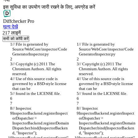
इस सुविधा का उपयोग जारी रखने के लिए, अपग्रेड करें
Diff
checker
Pro
मूल्य देखें
217
लाइनें
सभी को कॉपी करें
// File is generated by 
// File is generated by 
Source/WebCore/inspector/Code
Source/WebCore/inspector/Code
GeneratorInspector.py
GeneratorInspector.py
// Copyright (c) 2011 The 
// Copyright (c) 2011 The 
Chromium Authors. All rights 
Chromium Authors. All rights 
reserved.
reserved.
// Use of this source code is 
// Use of this source code is 
governed by a BSD-style license 
governed by a BSD-style license 
that can be
that can be
// found in the LICENSE file.
// found in the LICENSE file.
// Inspector.
// Inspector.
InspectorBackend.registerInspect
InspectorBackend.registerInspect
orDispatcher = 
orDispatcher = 
InspectorBackend.registerDomain
InspectorBackend.registerDomain
Dispatcher.bind(InspectorBacken
Dispatcher.bind(InspectorBacken
d, "Inspector");
d, "Inspector");
InspectorBackend.registerEvent("
InspectorBackend.registerEvent("