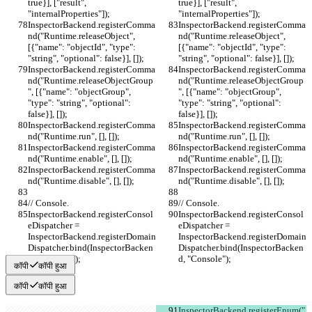
true}], ["result", 
true}], ["result", 
"internalProperties"]);
"internalProperties"]);
InspectorBackend.registerComma
InspectorBackend.registerComma
nd("Runtime.releaseObject", 
nd("Runtime.releaseObject", 
[{"name": "objectId", "type": 
[{"name": "objectId", "type": 
"string", "optional": false}], []);
"string", "optional": false}], []);
InspectorBackend.registerComma
InspectorBackend.registerComma
nd("Runtime.releaseObjectGroup
nd("Runtime.releaseObjectGroup
", [{"name": "objectGroup", 
", [{"name": "objectGroup", 
"type": "string", "optional": 
"type": "string", "optional": 
false}], []);
false}], []);
InspectorBackend.registerComma
InspectorBackend.registerComma
nd("Runtime.run", [], []);
nd("Runtime.run", [], []);
InspectorBackend.registerComma
InspectorBackend.registerComma
nd("Runtime.enable", [], []);
nd("Runtime.enable", [], []);
InspectorBackend.registerComma
InspectorBackend.registerComma
nd("Runtime.disable", [], []);
nd("Runtime.disable", [], []);
// Console.
// Console.
InspectorBackend.registerConsol
InspectorBackend.registerConsol
eDispatcher = 
eDispatcher = 
InspectorBackend.registerDomain
InspectorBackend.registerDomain
Dispatcher.bind(InspectorBacken
Dispatcher.bind(InspectorBacken
d, "Console");
d, "Console");
कॉपी
कॉपी हुआ
कॉपी
कॉपी हुआ
InspectorBackend.registerEnum("