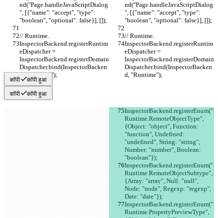
nd("Page.handleJavaScriptDialog
nd("Page.handleJavaScriptDialog
", [{"name": "accept", "type": 
", [{"name": "accept", "type": 
"boolean", "optional": false}], []);
"boolean", "optional": false}], []);
// Runtime.
// Runtime.
InspectorBackend.registerRuntim
InspectorBackend.registerRuntim
eDispatcher = 
eDispatcher = 
InspectorBackend.registerDomain
InspectorBackend.registerDomain
Dispatcher.bind(InspectorBacken
Dispatcher.bind(InspectorBacken
d, "Runtime");
d, "Runtime");
कॉपी
कॉपी हुआ
कॉपी
कॉपी हुआ
InspectorBackend.registerEnum("
Runtime.RemoteObjectType", 
{Object: "object", Function: 
"function", Undefined: 
"undefined", String: "string", 
Number: "number", Boolean: 
"boolean"});
InspectorBackend.registerEnum("
Runtime.RemoteObjectSubtype", 
{Array: "array", Null: "null", 
Node: "node", Regexp: "regexp", 
Date: "date"});
InspectorBackend.registerEnum("
Runtime.PropertyPreviewType", 