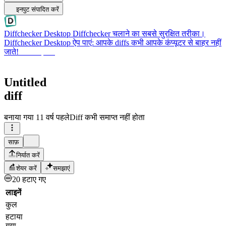
इनपुट संपादित करें
Diffchecker Desktop
Diffchecker चलाने का सबसे सुरक्षित तरीका।
Diffchecker Desktop ऐप पाएं: आपके diffs कभी आपके कंप्यूटर से बाहर नहीं
जाते!
Desktop पाएं
Untitled
diff
बनाया गया
11 वर्ष पहले
Diff कभी समाप्त नहीं होता
साफ़
निर्यात करें
शेयर करें
समझाएं
20 हटाए गए
लाइनें
कुल
हटाया
गया