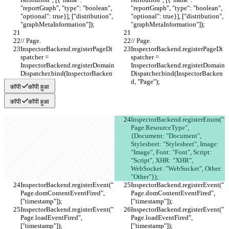
"reportGraph", "type": "boolean", 
"reportGraph", "type": "boolean", 
"optional": true}], ["distribution", 
"optional": true}], ["distribution", 
"graphMetaInformation"]);
"graphMetaInformation"]);
// Page.
// Page.
InspectorBackend.registerPageDi
InspectorBackend.registerPageDi
spatcher = 
spatcher = 
InspectorBackend.registerDomain
InspectorBackend.registerDomain
Dispatcher.bind(InspectorBacken
Dispatcher.bind(InspectorBacken
d, "Page");
d, "Page");
कॉपी
कॉपी हुआ
कॉपी
कॉपी हुआ
InspectorBackend.registerEnum("
Page.ResourceType", 
{Document: "Document", 
Stylesheet: "Stylesheet", Image: 
"Image", Font: "Font", Script: 
"Script", XHR: "XHR", 
WebSocket: "WebSocket", Other: 
"Other"});
InspectorBackend.registerEvent("
InspectorBackend.registerEvent("
Page.domContentEventFired", 
Page.domContentEventFired", 
["timestamp"]);
["timestamp"]);
InspectorBackend.registerEvent("
InspectorBackend.registerEvent("
Page.loadEventFired", 
Page.loadEventFired", 
["timestamp"]);
["timestamp"]);