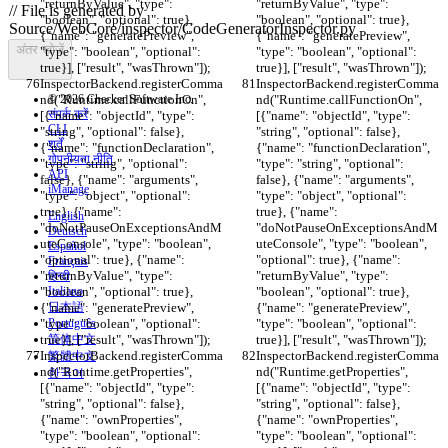
"returnByValue", "type": 
"returnByValue", "type": 
"boolean", "optional": true}, 
"boolean", "optional": true}, 
{"name": "generatePreview", 
{"name": "generatePreview", 
अंतर खोजें
"type": "boolean", "optional": 
"type": "boolean", "optional": 
true}], ["result", "wasThrown"]);
true}], ["result", "wasThrown"]);
InspectorBackend.registerComma
InspectorBackend.registerComma
nd("Runtime.callFunctionOn", 
© 2026 Checker Software Inc.
nd("Runtime.callFunctionOn", 
संपर्क करें
[{"name": "objectId", "type": 
[{"name": "objectId", "type": 
CLI
"string", "optional": false}, 
"string", "optional": false}, 
शर्तें
{"name": "functionDeclaration", 
{"name": "functionDeclaration", 
गोपनीयता नीति
"type": "string", "optional": 
"type": "string", "optional": 
API
false}, {"name": "arguments", 
false}, {"name": "arguments", 
iManage
"type": "object", "optional": 
"type": "object", "optional": 
true}, {"name": 
true}, {"name": 
English
"doNotPauseOnExceptionsAndM
"doNotPauseOnExceptionsAndM
Deutsch
uteConsole", "type": "boolean", 
uteConsole", "type": "boolean", 
Español
"optional": true}, {"name": 
"optional": true}, {"name": 
Français
"returnByValue", "type": 
"returnByValue", "type": 
हिन्दी
"boolean", "optional": true}, 
Italiano
"boolean", "optional": true}, 
{"name": "generatePreview", 
日本語
{"name": "generatePreview", 
"type": "boolean", "optional": 
Português
"type": "boolean", "optional": 
true}], ["result", "wasThrown"]);
简体中文
true}], ["result", "wasThrown"]);
InspectorBackend.registerComma
InspectorBackend.registerComma
繁體中文
nd("Runtime.getProperties", 
nd("Runtime.getProperties", 
한국어
[{"name": "objectId", "type": 
[{"name": "objectId", "type": 
"string", "optional": false}, 
"string", "optional": false}, 
{"name": "ownProperties", 
{"name": "ownProperties", 
"type": "boolean", "optional": 
"type": "boolean", "optional": 