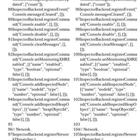
dated", ["count"]);
dated", ["count"]);
InspectorBackend.registerEvent("
InspectorBackend.registerEvent("
Console.messagesCleared", []);
Console.messagesCleared", []);
InspectorBackend.registerComma
InspectorBackend.registerComma
nd("Console.enable", [], []);
nd("Console.enable", [], []);
InspectorBackend.registerComma
InspectorBackend.registerComma
nd("Console.disable", [], []);
nd("Console.disable", [], []);
InspectorBackend.registerComma
InspectorBackend.registerComma
nd("Console.clearMessages", [], 
nd("Console.clearMessages", [], 
[]);
[]);
InspectorBackend.registerComma
InspectorBackend.registerComma
nd("Console.setMonitoringXHRE
nd("Console.setMonitoringXHRE
nabled", [{"name": "enabled", 
nabled", [{"name": "enabled", 
"type": "boolean", "optional": 
"type": "boolean", "optional": 
false}], []);
false}], []);
InspectorBackend.registerComma
InspectorBackend.registerComma
nd("Console.addInspectedNode", 
nd("Console.addInspectedNode", 
[{"name": "nodeId", "type": 
[{"name": "nodeId", "type": 
"number", "optional": false}], []);
"number", "optional": false}], []);
InspectorBackend.registerComma
InspectorBackend.registerComma
nd("Console.addInspectedHeapO
nd("Console.addInspectedHeapO
bject", [{"name": "heapObjectId", 
bject", [{"name": "heapObjectId", 
"type": "number", "optional": 
"type": "number", "optional": 
false}], []);
false}], []);
// Network.
// Network.
InspectorBackend.registerNetwor
InspectorBackend.registerNetwor
kDispatcher = 
kDispatcher = 