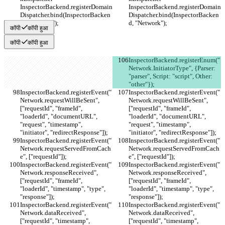
InspectorBackend.registerDomain
InspectorBackend.registerDomain
Dispatcher.bind(InspectorBacken
Dispatcher.bind(InspectorBacken
d, "Network");
d, "Network");
कॉपी
कॉपी हुआ
कॉपी
कॉपी हुआ
InspectorBackend.registerEnum("
Network.InitiatorType", {Parser: 
"parser", Script: "script", Other: 
"other"});
InspectorBackend.registerEvent("
InspectorBackend.registerEvent("
Network.requestWillBeSent", 
Network.requestWillBeSent", 
["requestId", "frameId", 
["requestId", "frameId", 
"loaderId", "documentURL", 
"loaderId", "documentURL", 
"request", "timestamp", 
"request", "timestamp", 
"initiator", "redirectResponse"]);
"initiator", "redirectResponse"]);
InspectorBackend.registerEvent("
InspectorBackend.registerEvent("
Network.requestServedFromCach
Network.requestServedFromCach
e", ["requestId"]);
e", ["requestId"]);
InspectorBackend.registerEvent("
InspectorBackend.registerEvent("
Network.responseReceived", 
Network.responseReceived", 
["requestId", "frameId", 
["requestId", "frameId", 
"loaderId", "timestamp", "type", 
"loaderId", "timestamp", "type", 
"response"]);
"response"]);
InspectorBackend.registerEvent("
InspectorBackend.registerEvent("
Network.dataReceived", 
Network.dataReceived", 
["requestId", "timestamp", 
["requestId", "timestamp", 