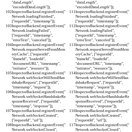
"dataLength", 
"dataLength", 
"encodedDataLength"]);
"encodedDataLength"]);
InspectorBackend.registerEvent("
InspectorBackend.registerEvent("
Network.loadingFinished", 
Network.loadingFinished", 
["requestId", "timestamp"]);
["requestId", "timestamp"]);
InspectorBackend.registerEvent("
InspectorBackend.registerEvent("
Network.loadingFailed", 
Network.loadingFailed", 
["requestId", "timestamp", 
["requestId", "timestamp", 
"errorText", "canceled"]);
"errorText", "canceled"]);
InspectorBackend.registerEvent("
InspectorBackend.registerEvent("
Network.requestServedFromMem
Network.requestServedFromMem
oryCache", ["requestId", 
oryCache", ["requestId", 
"frameId", "loaderId", 
"frameId", "loaderId", 
"documentURL", "timestamp", 
"documentURL", "timestamp", 
"initiator", "resource"]);
"initiator", "resource"]);
InspectorBackend.registerEvent("
InspectorBackend.registerEvent("
Network.webSocketWillSendHan
Network.webSocketWillSendHan
dshakeRequest", ["requestId", 
dshakeRequest", ["requestId", 
"timestamp", "request"]);
"timestamp", "request"]);
InspectorBackend.registerEvent("
InspectorBackend.registerEvent("
Network.webSocketHandshakeRe
Network.webSocketHandshakeRe
sponseReceived", ["requestId", 
sponseReceived", ["requestId", 
"timestamp", "response"]);
"timestamp", "response"]);
InspectorBackend.registerEvent("
InspectorBackend.registerEvent("
Network.webSocketCreated", 
Network.webSocketCreated", 
["requestId", "url"]);
["requestId", "url"]);
InspectorBackend.registerEvent("
InspectorBackend.registerEvent("
Network.webSocketClosed", 
Network.webSocketClosed", 