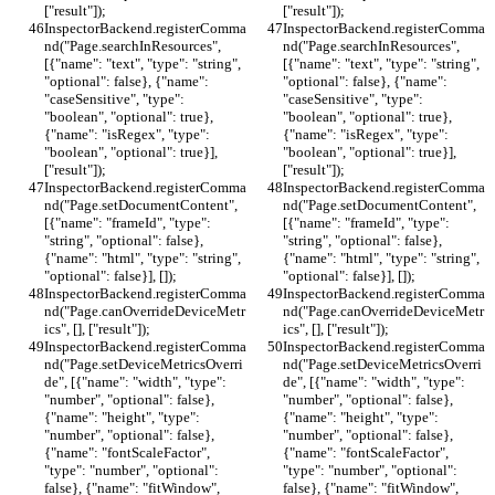
["result"]);
["result"]);
InspectorBackend.registerComma
InspectorBackend.registerComma
nd("Page.searchInResources", 
nd("Page.searchInResources", 
[{"name": "text", "type": "string", 
[{"name": "text", "type": "string", 
"optional": false}, {"name": 
"optional": false}, {"name": 
"caseSensitive", "type": 
"caseSensitive", "type": 
"boolean", "optional": true}, 
"boolean", "optional": true}, 
{"name": "isRegex", "type": 
{"name": "isRegex", "type": 
"boolean", "optional": true}], 
"boolean", "optional": true}], 
["result"]);
["result"]);
InspectorBackend.registerComma
InspectorBackend.registerComma
nd("Page.setDocumentContent", 
nd("Page.setDocumentContent", 
[{"name": "frameId", "type": 
[{"name": "frameId", "type": 
"string", "optional": false}, 
"string", "optional": false}, 
{"name": "html", "type": "string", 
{"name": "html", "type": "string", 
"optional": false}], []);
"optional": false}], []);
InspectorBackend.registerComma
InspectorBackend.registerComma
nd("Page.canOverrideDeviceMetr
nd("Page.canOverrideDeviceMetr
ics", [], ["result"]);
ics", [], ["result"]);
InspectorBackend.registerComma
InspectorBackend.registerComma
nd("Page.setDeviceMetricsOverri
nd("Page.setDeviceMetricsOverri
de", [{"name": "width", "type": 
de", [{"name": "width", "type": 
"number", "optional": false}, 
"number", "optional": false}, 
{"name": "height", "type": 
{"name": "height", "type": 
"number", "optional": false}, 
"number", "optional": false}, 
{"name": "fontScaleFactor", 
{"name": "fontScaleFactor", 
"type": "number", "optional": 
"type": "number", "optional": 
false}, {"name": "fitWindow", 
false}, {"name": "fitWindow", 