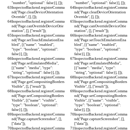
"number", "optional": false}], []);
"number", "optional": false}], []);
InspectorBackend.registerComma
InspectorBackend.registerComma
nd("Page.clearDeviceOrientation
nd("Page.clearDeviceOrientation
Override", [], []);
Override", [], []);
InspectorBackend.registerComma
InspectorBackend.registerComma
nd("Page.canOverrideDeviceOrie
nd("Page.canOverrideDeviceOrie
ntation", [], ["result"]);
ntation", [], ["result"]);
InspectorBackend.registerComma
InspectorBackend.registerComma
nd("Page.setTouchEmulationEna
nd("Page.setTouchEmulationEna
bled", [{"name": "enabled", 
bled", [{"name": "enabled", 
"type": "boolean", "optional": 
"type": "boolean", "optional": 
false}], []);
false}], []);
InspectorBackend.registerComma
InspectorBackend.registerComma
nd("Page.setEmulatedMedia", 
nd("Page.setEmulatedMedia", 
[{"name": "media", "type": 
[{"name": "media", "type": 
"string", "optional": false}], []);
"string", "optional": false}], []);
InspectorBackend.registerComma
InspectorBackend.registerComma
nd("Page.getCompositingBorders
nd("Page.getCompositingBorders
Visible", [], ["result"]);
Visible", [], ["result"]);
InspectorBackend.registerComma
InspectorBackend.registerComma
nd("Page.setCompositingBorders
nd("Page.setCompositingBorders
Visible", [{"name": "visible", 
Visible", [{"name": "visible", 
"type": "boolean", "optional": 
"type": "boolean", "optional": 
false}], []);
false}], []);
InspectorBackend.registerComma
InspectorBackend.registerComma
nd("Page.captureScreenshot", [], 
nd("Page.captureScreenshot", [], 
["data"]);
["data"]);
InspectorBackend.registerComma
InspectorBackend.registerComma