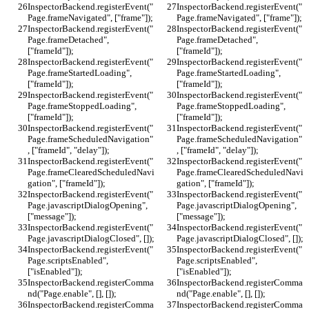
InspectorBackend.registerEvent("
InspectorBackend.registerEvent("
Page.frameNavigated", ["frame"]);
Page.frameNavigated", ["frame"]);
InspectorBackend.registerEvent("
InspectorBackend.registerEvent("
Page.frameDetached", 
Page.frameDetached", 
["frameId"]);
["frameId"]);
InspectorBackend.registerEvent("
InspectorBackend.registerEvent("
Page.frameStartedLoading", 
Page.frameStartedLoading", 
["frameId"]);
["frameId"]);
InspectorBackend.registerEvent("
InspectorBackend.registerEvent("
Page.frameStoppedLoading", 
Page.frameStoppedLoading", 
["frameId"]);
["frameId"]);
InspectorBackend.registerEvent("
InspectorBackend.registerEvent("
Page.frameScheduledNavigation"
Page.frameScheduledNavigation"
, ["frameId", "delay"]);
, ["frameId", "delay"]);
InspectorBackend.registerEvent("
InspectorBackend.registerEvent("
Page.frameClearedScheduledNavi
Page.frameClearedScheduledNavi
gation", ["frameId"]);
gation", ["frameId"]);
InspectorBackend.registerEvent("
InspectorBackend.registerEvent("
Page.javascriptDialogOpening", 
Page.javascriptDialogOpening", 
["message"]);
["message"]);
InspectorBackend.registerEvent("
InspectorBackend.registerEvent("
Page.javascriptDialogClosed", []);
Page.javascriptDialogClosed", []);
InspectorBackend.registerEvent("
InspectorBackend.registerEvent("
Page.scriptsEnabled", 
Page.scriptsEnabled", 
["isEnabled"]);
["isEnabled"]);
InspectorBackend.registerComma
InspectorBackend.registerComma
nd("Page.enable", [], []);
nd("Page.enable", [], []);
InspectorBackend.registerComma
InspectorBackend.registerComma