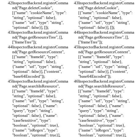
InspectorBackend.registerComma
InspectorBackend.registerComma
nd("Page.deleteCookie", 
nd("Page.deleteCookie", 
[{"name": "cookieName", "type": 
[{"name": "cookieName", "type": 
"string", "optional": false}, 
"string", "optional": false}, 
{"name": "url", "type": "string", 
{"name": "url", "type": "string", 
"optional": false}], []);
"optional": false}], []);
InspectorBackend.registerComma
InspectorBackend.registerComma
nd("Page.getResourceTree", [], 
nd("Page.getResourceTree", [], 
["frameTree"]);
["frameTree"]);
InspectorBackend.registerComma
InspectorBackend.registerComma
nd("Page.getResourceContent", 
nd("Page.getResourceContent", 
[{"name": "frameId", "type": 
[{"name": "frameId", "type": 
"string", "optional": false}, 
"string", "optional": false}, 
{"name": "url", "type": "string", 
{"name": "url", "type": "string", 
"optional": false}], ["content", 
"optional": false}], ["content", 
"base64Encoded"]);
"base64Encoded"]);
InspectorBackend.registerComma
InspectorBackend.registerComma
nd("Page.searchInResource", 
nd("Page.searchInResource", 
[{"name": "frameId", "type": 
[{"name": "frameId", "type": 
"string", "optional": false}, 
"string", "optional": false}, 
{"name": "url", "type": "string", 
{"name": "url", "type": "string", 
"optional": false}, {"name": 
"optional": false}, {"name": 
"query", "type": "string", 
"query", "type": "string", 
"optional": false}, {"name": 
"optional": false}, {"name": 
"caseSensitive", "type": 
"caseSensitive", "type": 
"boolean", "optional": true}, 
"boolean", "optional": true}, 
{"name": "isRegex", "type": 
{"name": "isRegex", "type": 
"boolean", "optional": true}], 
"boolean", "optional": true}], 