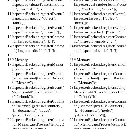
Inspector.evaluateForTestInFronte
Inspector.evaluateForTestInFronte
nd", ["testCallId", "script"]);
nd", ["testCallId", "script"]);
InspectorBackend.registerEvent("
InspectorBackend.registerEvent("
Inspector.inspect", ["object", 
Inspector.inspect", ["object", 
"hints"]);
"hints"]);
InspectorBackend.registerEvent("
InspectorBackend.registerEvent("
Inspector.detached", ["reason"]);
Inspector.detached", ["reason"]);
InspectorBackend.registerComma
InspectorBackend.registerComma
nd("Inspector.enable", [], []);
nd("Inspector.enable", [], []);
InspectorBackend.registerComma
InspectorBackend.registerComma
nd("Inspector.disable", [], []);
nd("Inspector.disable", [], []);
// Memory.
// Memory.
InspectorBackend.registerMemor
InspectorBackend.registerMemor
yDispatcher = 
yDispatcher = 
InspectorBackend.registerDomain
InspectorBackend.registerDomain
Dispatcher.bind(InspectorBacken
Dispatcher.bind(InspectorBacken
d, "Memory");
d, "Memory");
InspectorBackend.registerEvent("
InspectorBackend.registerEvent("
Memory.addNativeSnapshotChun
Memory.addNativeSnapshotChun
k", ["chunk"]);
k", ["chunk"]);
InspectorBackend.registerComma
InspectorBackend.registerComma
nd("Memory.getDOMCounters", 
nd("Memory.getDOMCounters", 
[], ["documents", "nodes", 
[], ["documents", "nodes", 
"jsEventListeners"]);
"jsEventListeners"]);
InspectorBackend.registerComma
InspectorBackend.registerComma
nd("Memory.getProcessMemoryD
nd("Memory.getProcessMemoryD
istribution", [{"name": 
istribution", [{"name": 