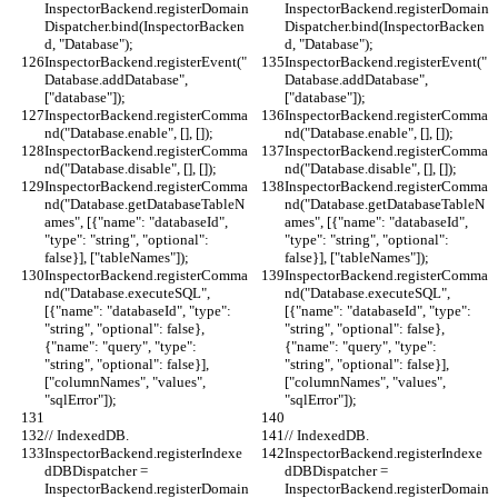
InspectorBackend.registerDomain
InspectorBackend.registerDomain
Dispatcher.bind(InspectorBacken
Dispatcher.bind(InspectorBacken
d, "Database");
d, "Database");
InspectorBackend.registerEvent("
InspectorBackend.registerEvent("
Database.addDatabase", 
Database.addDatabase", 
["database"]);
["database"]);
InspectorBackend.registerComma
InspectorBackend.registerComma
nd("Database.enable", [], []);
nd("Database.enable", [], []);
InspectorBackend.registerComma
InspectorBackend.registerComma
nd("Database.disable", [], []);
nd("Database.disable", [], []);
InspectorBackend.registerComma
InspectorBackend.registerComma
nd("Database.getDatabaseTableN
nd("Database.getDatabaseTableN
ames", [{"name": "databaseId", 
ames", [{"name": "databaseId", 
"type": "string", "optional": 
"type": "string", "optional": 
false}], ["tableNames"]);
false}], ["tableNames"]);
InspectorBackend.registerComma
InspectorBackend.registerComma
nd("Database.executeSQL", 
nd("Database.executeSQL", 
[{"name": "databaseId", "type": 
[{"name": "databaseId", "type": 
"string", "optional": false}, 
"string", "optional": false}, 
{"name": "query", "type": 
{"name": "query", "type": 
"string", "optional": false}], 
"string", "optional": false}], 
["columnNames", "values", 
["columnNames", "values", 
"sqlError"]);
"sqlError"]);
// IndexedDB.
// IndexedDB.
InspectorBackend.registerIndexe
InspectorBackend.registerIndexe
dDBDispatcher = 
dDBDispatcher = 
InspectorBackend.registerDomain
InspectorBackend.registerDomain