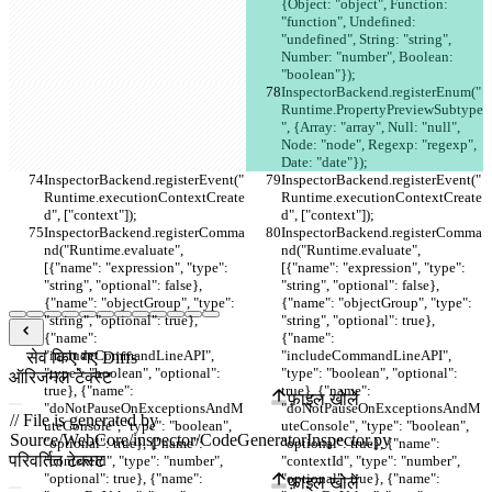
{Object: "object", Function: 
"function", Undefined: 
"undefined", String: "string", 
Number: "number", Boolean: 
"boolean"});
InspectorBackend.registerEnum("
Runtime.PropertyPreviewSubtype
", {Array: "array", Null: "null", 
Node: "node", Regexp: "regexp", 
Date: "date"});
InspectorBackend.registerEvent("
InspectorBackend.registerEvent("
Runtime.executionContextCreate
Runtime.executionContextCreate
d", ["context"]);
d", ["context"]);
InspectorBackend.registerComma
InspectorBackend.registerComma
nd("Runtime.evaluate", 
nd("Runtime.evaluate", 
[{"name": "expression", "type": 
[{"name": "expression", "type": 
"string", "optional": false}, 
"string", "optional": false}, 
{"name": "objectGroup", "type": 
{"name": "objectGroup", "type": 
"string", "optional": true}, 
"string", "optional": true}, 
{"name": 
{"name": 
"includeCommandLineAPI", 
"includeCommandLineAPI", 
सेव किए गए Diffs
"type": "boolean", "optional": 
"type": "boolean", "optional": 
ऑरिजनल टेक्स्ट
true}, {"name": 
true}, {"name": 
फ़ाइल खोलें
"doNotPauseOnExceptionsAndM
"doNotPauseOnExceptionsAndM
uteConsole", "type": "boolean", 
uteConsole", "type": "boolean", 
"optional": true}, {"name": 
"optional": true}, {"name": 
परिवर्तित टेक्स्ट
"contextId", "type": "number", 
"contextId", "type": "number", 
"optional": true}, {"name": 
"optional": true}, {"name": 
फ़ाइल खोलें