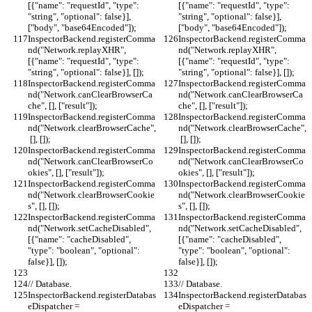
[{"name": "requestId", "type": 
[{"name": "requestId", "type": 
"string", "optional": false}], 
"string", "optional": false}], 
["body", "base64Encoded"]);
["body", "base64Encoded"]);
InspectorBackend.registerComma
InspectorBackend.registerComma
nd("Network.replayXHR", 
nd("Network.replayXHR", 
[{"name": "requestId", "type": 
[{"name": "requestId", "type": 
"string", "optional": false}], []);
"string", "optional": false}], []);
InspectorBackend.registerComma
InspectorBackend.registerComma
nd("Network.canClearBrowserCa
nd("Network.canClearBrowserCa
che", [], ["result"]);
che", [], ["result"]);
InspectorBackend.registerComma
InspectorBackend.registerComma
nd("Network.clearBrowserCache",
nd("Network.clearBrowserCache",
 [], []);
 [], []);
InspectorBackend.registerComma
InspectorBackend.registerComma
nd("Network.canClearBrowserCo
nd("Network.canClearBrowserCo
okies", [], ["result"]);
okies", [], ["result"]);
InspectorBackend.registerComma
InspectorBackend.registerComma
nd("Network.clearBrowserCookie
nd("Network.clearBrowserCookie
s", [], []);
s", [], []);
InspectorBackend.registerComma
InspectorBackend.registerComma
nd("Network.setCacheDisabled", 
nd("Network.setCacheDisabled", 
[{"name": "cacheDisabled", 
[{"name": "cacheDisabled", 
"type": "boolean", "optional": 
"type": "boolean", "optional": 
false}], []);
false}], []);
// Database.
// Database.
InspectorBackend.registerDatabas
InspectorBackend.registerDatabas
eDispatcher = 
eDispatcher = 