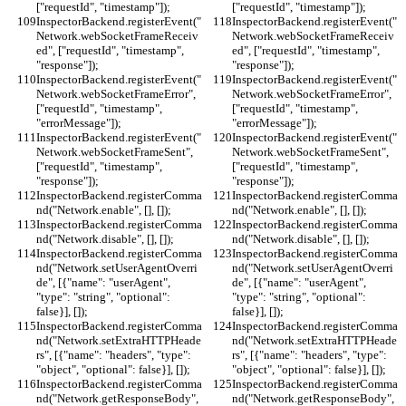
["requestId", "timestamp"]);
["requestId", "timestamp"]);
InspectorBackend.registerEvent("
InspectorBackend.registerEvent("
Network.webSocketFrameReceiv
Network.webSocketFrameReceiv
ed", ["requestId", "timestamp", 
ed", ["requestId", "timestamp", 
"response"]);
"response"]);
InspectorBackend.registerEvent("
InspectorBackend.registerEvent("
Network.webSocketFrameError", 
Network.webSocketFrameError", 
["requestId", "timestamp", 
["requestId", "timestamp", 
"errorMessage"]);
"errorMessage"]);
InspectorBackend.registerEvent("
InspectorBackend.registerEvent("
Network.webSocketFrameSent", 
Network.webSocketFrameSent", 
["requestId", "timestamp", 
["requestId", "timestamp", 
"response"]);
"response"]);
InspectorBackend.registerComma
InspectorBackend.registerComma
nd("Network.enable", [], []);
nd("Network.enable", [], []);
InspectorBackend.registerComma
InspectorBackend.registerComma
nd("Network.disable", [], []);
nd("Network.disable", [], []);
InspectorBackend.registerComma
InspectorBackend.registerComma
nd("Network.setUserAgentOverri
nd("Network.setUserAgentOverri
de", [{"name": "userAgent", 
de", [{"name": "userAgent", 
"type": "string", "optional": 
"type": "string", "optional": 
false}], []);
false}], []);
InspectorBackend.registerComma
InspectorBackend.registerComma
nd("Network.setExtraHTTPHeade
nd("Network.setExtraHTTPHeade
rs", [{"name": "headers", "type": 
rs", [{"name": "headers", "type": 
"object", "optional": false}], []);
"object", "optional": false}], []);
InspectorBackend.registerComma
InspectorBackend.registerComma
nd("Network.getResponseBody", 
nd("Network.getResponseBody", 