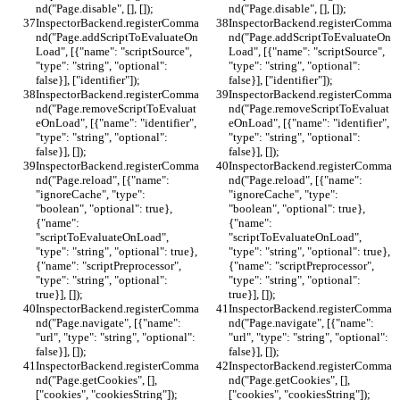
nd("Page.disable", [], []);
nd("Page.disable", [], []);
InspectorBackend.registerComma
InspectorBackend.registerComma
nd("Page.addScriptToEvaluateOn
nd("Page.addScriptToEvaluateOn
Load", [{"name": "scriptSource", 
Load", [{"name": "scriptSource", 
"type": "string", "optional": 
"type": "string", "optional": 
false}], ["identifier"]);
false}], ["identifier"]);
InspectorBackend.registerComma
InspectorBackend.registerComma
nd("Page.removeScriptToEvaluat
nd("Page.removeScriptToEvaluat
eOnLoad", [{"name": "identifier", 
eOnLoad", [{"name": "identifier", 
"type": "string", "optional": 
"type": "string", "optional": 
false}], []);
false}], []);
InspectorBackend.registerComma
InspectorBackend.registerComma
nd("Page.reload", [{"name": 
nd("Page.reload", [{"name": 
"ignoreCache", "type": 
"ignoreCache", "type": 
"boolean", "optional": true}, 
"boolean", "optional": true}, 
{"name": 
{"name": 
"scriptToEvaluateOnLoad", 
"scriptToEvaluateOnLoad", 
"type": "string", "optional": true}, 
"type": "string", "optional": true}, 
{"name": "scriptPreprocessor", 
{"name": "scriptPreprocessor", 
"type": "string", "optional": 
"type": "string", "optional": 
true}], []);
true}], []);
InspectorBackend.registerComma
InspectorBackend.registerComma
nd("Page.navigate", [{"name": 
nd("Page.navigate", [{"name": 
"url", "type": "string", "optional": 
"url", "type": "string", "optional": 
false}], []);
false}], []);
InspectorBackend.registerComma
InspectorBackend.registerComma
nd("Page.getCookies", [], 
nd("Page.getCookies", [], 
["cookies", "cookiesString"]);
["cookies", "cookiesString"]);