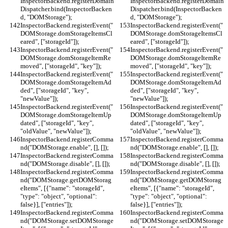
InspectorBackend.registerDomain
InspectorBackend.registerDomain
Dispatcher.bind(InspectorBacken
Dispatcher.bind(InspectorBacken
d, "DOMStorage");
d, "DOMStorage");
InspectorBackend.registerEvent("
InspectorBackend.registerEvent("
DOMStorage.domStorageItemsCl
DOMStorage.domStorageItemsCl
eared", ["storageId"]);
eared", ["storageId"]);
InspectorBackend.registerEvent("
InspectorBackend.registerEvent("
DOMStorage.domStorageItemRe
DOMStorage.domStorageItemRe
moved", ["storageId", "key"]);
moved", ["storageId", "key"]);
InspectorBackend.registerEvent("
InspectorBackend.registerEvent("
DOMStorage.domStorageItemAd
DOMStorage.domStorageItemAd
ded", ["storageId", "key", 
ded", ["storageId", "key", 
"newValue"]);
"newValue"]);
InspectorBackend.registerEvent("
InspectorBackend.registerEvent("
DOMStorage.domStorageItemUp
DOMStorage.domStorageItemUp
dated", ["storageId", "key", 
dated", ["storageId", "key", 
"oldValue", "newValue"]);
"oldValue", "newValue"]);
InspectorBackend.registerComma
InspectorBackend.registerComma
nd("DOMStorage.enable", [], []);
nd("DOMStorage.enable", [], []);
InspectorBackend.registerComma
InspectorBackend.registerComma
nd("DOMStorage.disable", [], []);
nd("DOMStorage.disable", [], []);
InspectorBackend.registerComma
InspectorBackend.registerComma
nd("DOMStorage.getDOMStorag
nd("DOMStorage.getDOMStorag
eItems", [{"name": "storageId", 
eItems", [{"name": "storageId", 
"type": "object", "optional": 
"type": "object", "optional": 
false}], ["entries"]);
false}], ["entries"]);
InspectorBackend.registerComma
InspectorBackend.registerComma
nd("DOMStorage.setDOMStorage
nd("DOMStorage.setDOMStorage