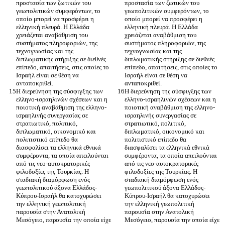
προστασία των ζωτικών του 
προστασία των ζωτικών του 
γεωπολιτικών συμφερόντων, το 
γεωπολιτικών συμφερόντων, το 
οποίο μπορεί να προσφέρει η 
οποίο μπορεί να προσφέρει η 
ελληνική πλευρά. Η Ελλάδα 
ελληνική πλευρά. Η Ελλάδα 
χρειάζεται αναβάθμιση του 
χρειάζεται αναβάθμιση του 
συστήματος πληροφοριών, της 
συστήματος πληροφοριών, της 
τεχνογνωσίας και της 
τεχνογνωσίας και της 
διπλωματικής στήριξης σε διεθνές 
διπλωματικής στήριξης σε διεθνές 
επίπεδο, απαιτήσεις, στις οποίες το 
επίπεδο, απαιτήσεις, στις οποίες το 
Ισραήλ είναι σε θέση να 
Ισραήλ είναι σε θέση να 
Η διερεύνηση της σύσφιγξης των 
Η διερεύνηση της σύσφιγξης των 
ελληνο-ισραηλινών σχέσεων και η 
ελληνο-ισραηλινών σχέσεων και η 
ποιοτική αναβάθμιση της ελληνο-
ποιοτική αναβάθμιση της ελληνο-
ισραηλινής συνεργασίας σε 
ισραηλινής συνεργασίας σε 
στρατιωτικό, πολιτικό, 
στρατιωτικό, πολιτικό, 
διπλωματικό, οικονομικό και 
διπλωματικό, οικονομικό και 
πολιτιστικό επίπεδο θα 
πολιτιστικό επίπεδο θα 
διασφαλίσει τα ελληνικά εθνικά 
διασφαλίσει τα ελληνικά εθνικά 
συμφέροντα, τα οποία απειλούνται 
συμφέροντα, τα οποία απειλούνται 
από τις νεο-αυτοκρατορικές 
από τις νεο-αυτοκρατορικές 
φιλοδοξίες της Τουρκίας. Η 
φιλοδοξίες της Τουρκίας. Η 
σταδιακή διαμόρφωση ενός 
σταδιακή διαμόρφωση ενός 
γεωπολιτικού άξονα Ελλάδος-
γεωπολιτικού άξονα Ελλάδος-
Κύπρου-Ισραήλ θα κατοχυρώσει 
Κύπρου-Ισραήλ θα κατοχυρώσει 
την ελληνική γεωπολιτική 
την ελληνική γεωπολιτική 
παρουσία στην Ανατολική 
παρουσία στην Ανατολική 
Μεσόγειο, παρουσία την οποία είχε 
Μεσόγειο, παρουσία την οποία είχε 