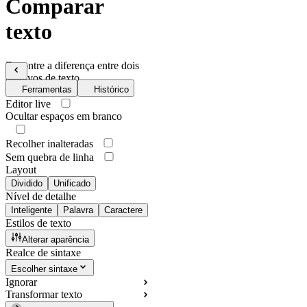
Comparar
texto
Encontre a diferença entre dois
arquivos de texto
Ferramentas
Histórico
Editor live
Ocultar espaços em branco
Recolher inalteradas
Sem quebra de linha
Layout
Dividido
Unificado
Nível de detalhe
Inteligente
Palavra
Caractere
Estilos de texto
Alterar aparência
Realce de sintaxe
Escolher sintaxe
Ignorar
Transformar texto