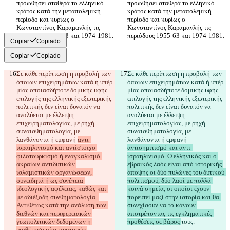
προωθήσει σταθερά το ελληνικό 
προωθήσει σταθερά το ελληνικό 
κράτος κατά την μεταπολεμική 
κράτος κατά την μεταπολεμική 
περίοδο και κυρίως ο 
περίοδο και κυρίως ο 
Κωνσταντίνος Καραμανλής τις 
Κωνσταντίνος Καραμανλής τις 
Copiar
Copiado
Copiar
Copiado
Σε κάθε περίπτωση η προβολή των 
Σε κάθε περίπτωση η προβολή των 
όποιων επιχειρημάτων κατά ή υπέρ 
όποιων επιχειρημάτων κατά ή υπέρ 
μίας οποιασδήποτε δομικής υφής 
μίας οποιασδήποτε δομικής υφής 
επιλογής της ελληνικής εξωτερικής 
επιλογής της ελληνικής εξωτερικής 
πολιτικής δεν είναι δυνατόν να 
πολιτικής δεν είναι δυνατόν να 
αναλύεται με έλλειψη 
αναλύεται με έλλειψη 
επιχειρηματολογίας, με ρηχή 
επιχειρηματολογίας, με ρηχή 
συναισθηματολογία, με 
συναισθηματολογία, με 
λανθάνοντα ή εμφανή 
αντι-
λανθάνοντα ή εμφανή 
ισραηλινισμό και αντίστοιχο 
αντισημιτισμό και αντι-
φιλοτουρκισμό ή εναγκαλισμό 
ισραηλινισμό. Ο ελληνικός και ο 
ακραίων αντιδυτικών 
εβραικός λαός είναι από ιστορικής 
ισλαμιστικών οργανώσεων, 
άποψης οι δύο πυλώνες του δυτικού 
συνειδητά ή ως συνέπεια 
πολιτισμού, δύο λαοί με πολλά 
ιδεολογικής αφέλειας, καθώς και 
κοινά σημεία, οι οποίοι έχουν 
με αδιέξοδη συνθηματολογία. 
πορευτεί μαζί στην ιστορία και θα 
Αντιθέτως κατά την ανάλυση των 
συνεχίσουν να το κάνουν 
διεθνών και περιφερειακών 
αποτρέποντας τις εγκληματικές 
γεωπολιτικών δεδομένων η 
προθέσεις σε βάρος 
τους.
υιοθέτηση μίας αυστηρώς 