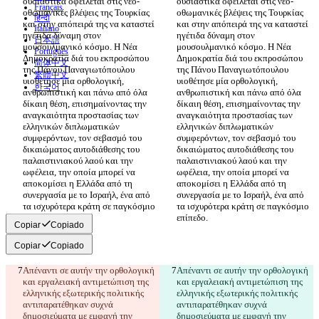
ουσιαστικά οφείλεται στις νεο-
ουσιαστικά οφείλεται στις νεο-
Français
οθωμανικές βλέψεις της Τουρκίας 
οθωμανικές βλέψεις της Τουρκίας 
हिन्दी
και στην απόπειρά της να καταστεί 
και στην απόπειρά της να καταστεί 
Italiano
ηγέτιδα δύναμη στον 
ηγέτιδα δύναμη στον 
日本語
μουσουλμανικό κόσμο. Η Νέα 
μουσουλμανικό κόσμο. Η Νέα 
Português
Δημοκρατία διά του εκπροσώπου 
Δημοκρατία διά του εκπροσώπου 
简体中文
της Πάνου Παναγιωτόπουλου 
της Πάνου Παναγιωτόπουλου 
繁體中文
υιοθέτησε μία ορθολογική, 
υιοθέτησε μία ορθολογική, 
한국어
ανθρωπιστική και πάνω από όλα 
ανθρωπιστική και πάνω από όλα 
δίκαιη θέση, επισημαίνοντας την 
δίκαιη θέση, επισημαίνοντας την 
αναγκαιότητα προστασίας των 
αναγκαιότητα προστασίας των 
ελληνικών διπλωματικών 
ελληνικών διπλωματικών 
συμφερόντων, τον σεβασμό του 
συμφερόντων, τον σεβασμό του 
δικαιώματος αυτοδιάθεσης του 
δικαιώματος αυτοδιάθεσης του 
παλαιστινιακού λαού και την 
παλαιστινιακού λαού και την 
ωφέλεια, την οποία μπορεί να 
ωφέλεια, την οποία μπορεί να 
αποκομίσει η Ελλάδα από τη 
αποκομίσει η Ελλάδα από τη 
συνεργασία με το Ισραήλ, ένα από 
συνεργασία με το Ισραήλ, ένα από 
τα ισχυρότερα κράτη σε παγκόσμιο 
τα ισχυρότερα κράτη σε παγκόσμιο 
Copiar
Copiado
Copiar
Copiado
Απέναντι σε αυτήν την ορθολογική 
Απέναντι σε αυτήν την ορθολογική 
και εργαλειακή αντιμετώπιση της 
και εργαλειακή αντιμετώπιση της 
ελληνικής εξωτερικής πολιτικής 
ελληνικής εξωτερικής πολιτικής 
αντιπαρατέθηκαν συχνά 
αντιπαρατέθηκαν συχνά 
δημοσιεύματα με εμφανή την 
δημοσιεύματα με εμφανή την 