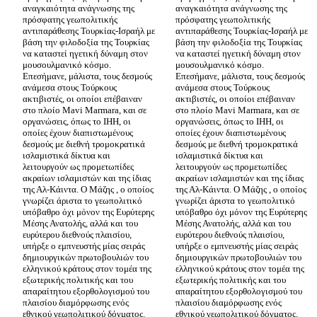
αναγκαιότητα ανάγνωσης της 
αναγκαιότητα ανάγνωσης της 
πρόσφατης γεωπολιτικής 
πρόσφατης γεωπολιτικής 
αντιπαράθεσης Τουρκίας-Ισραήλ με 
αντιπαράθεσης Τουρκίας-Ισραήλ με 
βάση την φιλοδοξία της Τουρκίας 
βάση την φιλοδοξία της Τουρκίας 
να καταστεί ηγετική δύναμη στον 
να καταστεί ηγετική δύναμη στον 
μουσουλμανικό κόσμο. 
μουσουλμανικό κόσμο. 
Επεσήμανε, μάλιστα, τους δεσμούς 
Επεσήμανε, μάλιστα, τους δεσμούς 
ανάμεσα στους Τούρκους 
ανάμεσα στους Τούρκους 
ακτιβιστές, οι οποίοι επέβαιναν 
ακτιβιστές, οι οποίοι επέβαιναν 
στο πλοίο Mavi Marmara, και σε 
στο πλοίο Mavi Marmara, και σε 
οργανώσεις, όπως το ΙHH, οι 
οργανώσεις, όπως το ΙHH, οι 
οποίες έχουν διαπιστωμένους 
οποίες έχουν διαπιστωμένους 
δεσμούς με διεθνή τρομοκρατικά 
δεσμούς με διεθνή τρομοκρατικά 
ισλαμιστικά δίκτυα και 
ισλαμιστικά δίκτυα και 
λειτουργούν ως προμετωπίδες 
λειτουργούν ως προμετωπίδες 
ακραίων ισλαμιστών και της ίδιας 
ακραίων ισλαμιστών και της ίδιας 
της Αλ-Κάιντα. Ο Μάζης , ο οποίος 
της Αλ-Κάιντα. Ο Μάζης , ο οποίος 
γνωρίζει άριστα το γεωπολιτικό 
γνωρίζει άριστα το γεωπολιτικό 
υπόβαθρο όχι μόνον της Ευρύτερης 
υπόβαθρο όχι μόνον της Ευρύτερης 
Μέσης Ανατολής, αλλά και του 
Μέσης Ανατολής, αλλά και του 
ευρύτερου διεθνούς πλαισίου, 
ευρύτερου διεθνούς πλαισίου, 
υπήρξε ο εμπνευστής μίας σειράς 
υπήρξε ο εμπνευστής μίας σειράς 
δημιουργικών πρωτοβουλιών του 
δημιουργικών πρωτοβουλιών του 
ελληνικού κράτους στον τομέα της 
ελληνικού κράτους στον τομέα της 
εξωτερικής πολιτικής και του 
εξωτερικής πολιτικής και του 
απαραίτητου εξορθολογισμού του 
απαραίτητου εξορθολογισμού του 
πλαισίου διαμόρφωσης ενός 
πλαισίου διαμόρφωσης ενός 