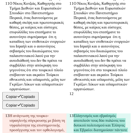
Ο Νίκος Κοτζιάς, Καθηγητής στο 
Ο Νίκος Κοτζιάς, Καθηγητής στο 
Τμήμα Διεθνών και Ευρωπαϊκών 
Τμήμα Διεθνών και Ευρωπαϊκών 
Σπουδών στο Πανεπιστήμιο 
Σπουδών στο Πανεπιστήμιο 
Πειραιά, ένας διανοούμενος με 
Πειραιά, ένας διανοούμενος με 
καθαρή σκέψη και πρωτοποριακές 
καθαρή σκέψη και πρωτοποριακές 
θέσεις, με καίριες και εύστοχες 
θέσεις, με καίριες και εύστοχες 
επιφυλλίδες του επεσήμανε το 
επιφυλλίδες του επεσήμανε το 
αυτονόητο συμπέρασμα  ότι η 
αυτονόητο συμπέρασμα  ότι η 
καταδίκη των επιθετικών ενεργειών 
καταδίκη των επιθετικών ενεργειών 
του Ισραήλ και ο αυτονόητος 
του Ισραήλ και ο αυτονόητος 
σεβασμός του δικαιώματος του 
σεβασμός του δικαιώματος του 
παλαιστινιακού λαού για την 
παλαιστινιακού λαού για την 
αυτοδιάθεσή του δεν θα πρέπει να 
αυτοδιάθεσή του δεν θα πρέπει να 
συμβάλλει στην απόκρυψη του 
συμβάλλει στην απόκρυψη του 
γεγονότος ότι στο τουρκικό πλοίο 
γεγονότος ότι στο τουρκικό πλοίο 
επέβαιναν και ακραίοι Τούρκοι 
επέβαιναν και ακραίοι Τούρκοι 
εθνικιστές και ισλαμιστές, μέλη των 
εθνικιστές και ισλαμιστές, μέλη των 
Γκρίζων Λύκων και ισλαμιστικών 
Γκρίζων Λύκων και ισλαμιστικών 
Copiar
Copiado
Copiar
Copiado
Η ανάγνωση της τουρκο-
Ελληνισμός και εβραϊσμός 
ισραηλινής σύγκρουσης με βάση τη 
αποτελούν τους δύο πυλώνες του 
νηφαλιότητα της επιστημονικής 
δυτικού πολιτισμού και Έλληνες 
προσέγγισης και τον ορθολογισμό, 
και Εβραίοι διατηρούσαν πάντοτε 