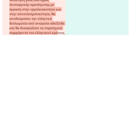
λειτουργικής προσέγγισης με 
έμφαση στην εργαλειακότητα και 
στην αποτελεσματικότητα, θα 
αποδεσμεύσει την ελληνική 
διπλωματία από ανώφελα αδιέξοδα 
και θα διασφαλίσει τα στρατηγικά 
συμφέροντα του ελληνικού κρά
τους.