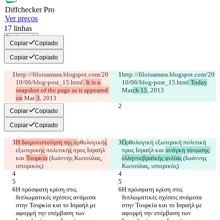
Diff
checker
Pro
Ver preços
17
linhas
Copiar tudo
Copiar
Copiado
Copiar
Copiado
http://filoisamara.blogspot.com/20
http://filoisamara.blogspot.com/20
10/06/blog-post_15.html
. It is a 
10/06/blog-post_15.html
 Today
snapshot of the page as it appeared 
Mar
ch 15
on
 Mar
 3
Copiar
Copiado
Copiar
Copiado
Η δαιμονοποίηση της ο
ρθολογική
ς
Ο
ρθολογική
 εξωτερική
 πολιτική
εξωτερική
ς
 πολιτική
ς
 προς Ισραήλ 
προς Ισραήλ και 
ανάγκη τόνωσης 
και 
Τουρκία
 (Ιωάννης Κωτούλας, 
ελληνοεβραϊκής φιλίας
 (Ιωάννης 
Η πρόσφατη κρίση στις 
Η πρόσφατη κρίση στις 
διπλωματικές σχέσεις ανάμεσα 
διπλωματικές σχέσεις ανάμεσα 
στην Τουρκία και το Ισραήλ με 
στην Τουρκία και το Ισραήλ με 
αφορμή την επέμβαση των 
αφορμή την επέμβαση των 