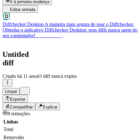
Ir à primeira mudança
Editar entrada
Diffchecker Desktop
A maneira mais segura de usar o Diffchecker.
Obtenha o aplicativo Diffchecker Desktop: seus diffs nunca saem do
seu computador!
Obter Desktop
Untitled
diff
Criado
há 11 anos
O diff nunca expira
Limpar
Exportar
Compartilhar
Explicar
8 remoções
Linhas
Total
Removido