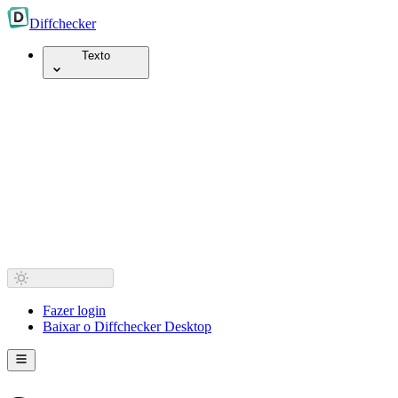
Diff
checker
Texto
Fazer login
Baixar o Diffchecker Desktop