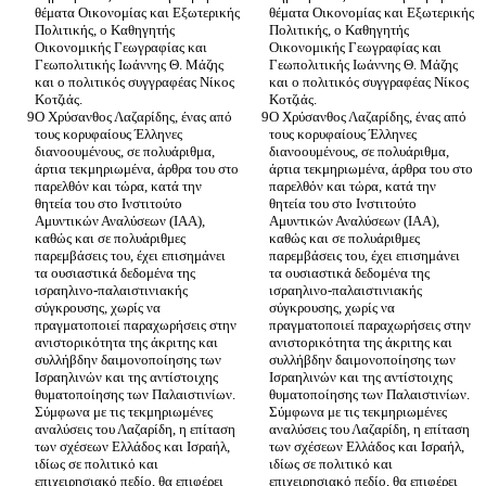
θέματα Οικονομίας και Εξωτερικής 
θέματα Οικονομίας και Εξωτερικής 
Πολιτικής, ο Καθηγητής 
Πολιτικής, ο Καθηγητής 
Οικονομικής Γεωγραφίας και 
Οικονομικής Γεωγραφίας και 
Γεωπολιτικής Ιωάννης Θ. Μάζης 
Γεωπολιτικής Ιωάννης Θ. Μάζης 
και ο πολιτικός συγγραφέας Νίκος 
και ο πολιτικός συγγραφέας Νίκος 
Ο Χρύσανθος Λαζαρίδης, ένας από 
Ο Χρύσανθος Λαζαρίδης, ένας από 
τους κορυφαίους Έλληνες 
τους κορυφαίους Έλληνες 
διανοουμένους, σε πολυάριθμα, 
διανοουμένους, σε πολυάριθμα, 
άρτια τεκμηριωμένα, άρθρα του στο 
άρτια τεκμηριωμένα, άρθρα του στο 
παρελθόν και τώρα, κατά την 
παρελθόν και τώρα, κατά την 
θητεία του στο Ινστιτούτο 
θητεία του στο Ινστιτούτο 
Αμυντικών Αναλύσεων (ΙΑΑ), 
Αμυντικών Αναλύσεων (ΙΑΑ), 
καθώς και σε πολυάριθμες 
καθώς και σε πολυάριθμες 
παρεμβάσεις του, έχει επισημάνει 
παρεμβάσεις του, έχει επισημάνει 
τα ουσιαστικά δεδομένα της 
τα ουσιαστικά δεδομένα της 
ισραηλινο-παλαιστινιακής 
ισραηλινο-παλαιστινιακής 
σύγκρουσης, χωρίς να 
σύγκρουσης, χωρίς να 
πραγματοποιεί παραχωρήσεις στην 
πραγματοποιεί παραχωρήσεις στην 
ανιστορικότητα της άκριτης και 
ανιστορικότητα της άκριτης και 
συλλήβδην δαιμονοποίησης των 
συλλήβδην δαιμονοποίησης των 
Ισραηλινών και της αντίστοιχης 
Ισραηλινών και της αντίστοιχης 
θυματοποίησης των Παλαιστινίων. 
θυματοποίησης των Παλαιστινίων. 
Σύμφωνα με τις τεκμηριωμένες 
Σύμφωνα με τις τεκμηριωμένες 
αναλύσεις του Λαζαρίδη, η επίταση 
αναλύσεις του Λαζαρίδη, η επίταση 
των σχέσεων Ελλάδος και Ισραήλ, 
των σχέσεων Ελλάδος και Ισραήλ, 
ιδίως σε πολιτικό και 
ιδίως σε πολιτικό και 
επιχειρησιακό πεδίο, θα επιφέρει 
επιχειρησιακό πεδίο, θα επιφέρει 