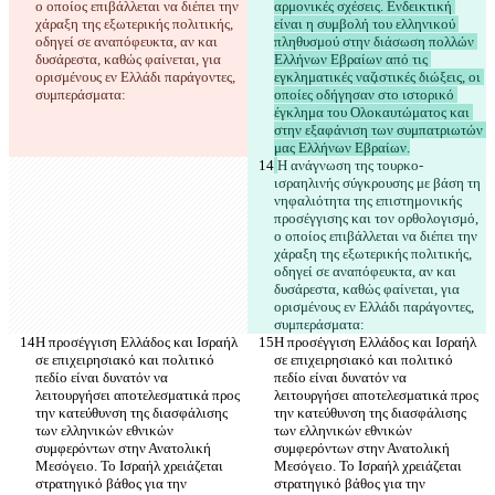
ο οποίος επιβάλλεται να διέπει την 
αρμονικές σχέσεις. Ενδεικτική 
χάραξη της εξωτερικής πολιτικής, 
είναι η συμβολή του ελληνικού 
οδηγεί σε αναπόφευκτα, αν και 
πληθυσμού στην διάσωση πολλών 
δυσάρεστα, καθώς φαίνεται, για 
Ελλήνων Εβραίων από τις 
ορισμένους εν Ελλάδι παράγοντες, 
εγκληματικές ναζιστικές διώξεις, οι 
οποίες οδήγησαν στο ιστορικό 
έγκλημα του Ολοκαυτώματος και 
στην εξαφάνιση των συμπατριωτών 
Η ανάγνωση της τουρκο-
ισραηλινής σύγκρουσης με βάση τη 
νηφαλιότητα της επιστημονικής 
προσέγγισης και τον ορθολογισμό, 
ο οποίος επιβάλλεται να διέπει την 
χάραξη της εξωτερικής πολιτικής, 
οδηγεί σε αναπόφευκτα, αν και 
δυσάρεστα, καθώς φαίνεται, για 
ορισμένους εν Ελλάδι παράγοντες, 
Η προσέγγιση Ελλάδος και Ισραήλ 
Η προσέγγιση Ελλάδος και Ισραήλ 
σε επιχειρησιακό και πολιτικό 
σε επιχειρησιακό και πολιτικό 
πεδίο είναι δυνατόν να  
πεδίο είναι δυνατόν να  
λειτουργήσει αποτελεσματικά προς 
λειτουργήσει αποτελεσματικά προς 
την κατεύθυνση της διασφάλισης 
την κατεύθυνση της διασφάλισης 
των ελληνικών εθνικών 
των ελληνικών εθνικών 
συμφερόντων στην Ανατολική 
συμφερόντων στην Ανατολική 
Μεσόγειο. Το Ισραήλ χρειάζεται 
Μεσόγειο. Το Ισραήλ χρειάζεται 
στρατηγικό βάθος για την 
στρατηγικό βάθος για την 