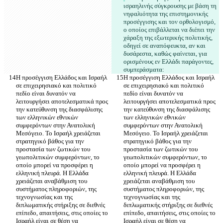
ισραηλινής σύγκρουσης με βάση τη 
νηφαλιότητα της επιστημονικής 
προσέγγισης και τον ορθολογισμό, 
ο οποίος επιβάλλεται να διέπει την 
χάραξη της εξωτερικής πολιτικής, 
οδηγεί σε αναπόφευκτα, αν και 
δυσάρεστα, καθώς φαίνεται, για 
ορισμένους εν Ελλάδι παράγοντες, 
Η προσέγγιση Ελλάδος και Ισραήλ 
Η προσέγγιση Ελλάδος και Ισραήλ 
σε επιχειρησιακό και πολιτικό 
σε επιχειρησιακό και πολιτικό 
πεδίο είναι δυνατόν να  
πεδίο είναι δυνατόν να  
λειτουργήσει αποτελεσματικά προς 
λειτουργήσει αποτελεσματικά προς 
την κατεύθυνση της διασφάλισης 
την κατεύθυνση της διασφάλισης 
των ελληνικών εθνικών 
των ελληνικών εθνικών 
συμφερόντων στην Ανατολική 
συμφερόντων στην Ανατολική 
Μεσόγειο. Το Ισραήλ χρειάζεται 
Μεσόγειο. Το Ισραήλ χρειάζεται 
στρατηγικό βάθος για την 
στρατηγικό βάθος για την 
προστασία των ζωτικών του 
προστασία των ζωτικών του 
γεωπολιτικών συμφερόντων, το 
γεωπολιτικών συμφερόντων, το 
οποίο μπορεί να προσφέρει η 
οποίο μπορεί να προσφέρει η 
ελληνική πλευρά. Η Ελλάδα 
ελληνική πλευρά. Η Ελλάδα 
χρειάζεται αναβάθμιση του 
χρειάζεται αναβάθμιση του 
συστήματος πληροφοριών, της 
συστήματος πληροφοριών, της 
τεχνογνωσίας και της 
τεχνογνωσίας και της 
διπλωματικής στήριξης σε διεθνές 
διπλωματικής στήριξης σε διεθνές 
επίπεδο, απαιτήσεις, στις οποίες το 
επίπεδο, απαιτήσεις, στις οποίες το 
Ισραήλ είναι σε θέση να 
Ισραήλ είναι σε θέση να 