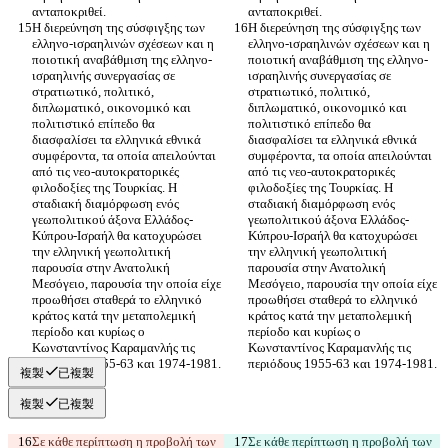
Η διερεύνηση της σύσφιγξης των 
Η διερεύνηση της σύσφιγξης των 
ελληνο-ισραηλινών σχέσεων και η 
ελληνο-ισραηλινών σχέσεων και η 
ποιοτική αναβάθμιση της ελληνο-
ποιοτική αναβάθμιση της ελληνο-
ισραηλινής συνεργασίας σε 
ισραηλινής συνεργασίας σε 
στρατιωτικό, πολιτικό, 
στρατιωτικό, πολιτικό, 
διπλωματικό, οικονομικό και 
διπλωματικό, οικονομικό και 
πολιτιστικό επίπεδο θα 
πολιτιστικό επίπεδο θα 
διασφαλίσει τα ελληνικά εθνικά 
διασφαλίσει τα ελληνικά εθνικά 
συμφέροντα, τα οποία απειλούνται 
συμφέροντα, τα οποία απειλούνται 
από τις νεο-αυτοκρατορικές 
από τις νεο-αυτοκρατορικές 
φιλοδοξίες της Τουρκίας. Η 
φιλοδοξίες της Τουρκίας. Η 
σταδιακή διαμόρφωση ενός 
σταδιακή διαμόρφωση ενός 
γεωπολιτικού άξονα Ελλάδος-
γεωπολιτικού άξονα Ελλάδος-
Κύπρου-Ισραήλ θα κατοχυρώσει 
Κύπρου-Ισραήλ θα κατοχυρώσει 
την ελληνική γεωπολιτική 
την ελληνική γεωπολιτική 
παρουσία στην Ανατολική 
παρουσία στην Ανατολική 
Μεσόγειο, παρουσία την οποία είχε 
Μεσόγειο, παρουσία την οποία είχε 
προωθήσει σταθερά το ελληνικό 
προωθήσει σταθερά το ελληνικό 
κράτος κατά την μεταπολεμική 
κράτος κατά την μεταπολεμική 
περίοδο και κυρίως ο 
περίοδο και κυρίως ο 
Κωνσταντίνος Καραμανλής τις 
Κωνσταντίνος Καραμανλής τις 
複製
已複製
複製
已複製
Σε κάθε περίπτωση η προβολή των 
Σε κάθε περίπτωση η προβολή των 