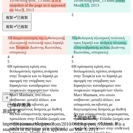
10/06/blog-post_15.html
. It is a 
10/06/blog-post_15.html
 Today
snapshot of the page as it appeared 
Mar
ch 15
on
 Mar
 3
複製
已複製
複製
已複製
Η δαιμονοποίηση της ο
ρθολογική
ς
Ο
ρθολογική
 εξωτερική
 πολιτική
εξωτερική
ς
 πολιτική
ς
 προς Ισραήλ 
προς Ισραήλ και 
ανάγκη τόνωσης 
και 
Τουρκία
 (Ιωάννης Κωτούλας, 
ελληνοεβραϊκής φιλίας
 (Ιωάννης 
Η πρόσφατη κρίση στις 
Η πρόσφατη κρίση στις 
διπλωματικές σχέσεις ανάμεσα 
διπλωματικές σχέσεις ανάμεσα 
στην Τουρκία και το Ισραήλ με 
στην Τουρκία και το Ισραήλ με 
αφορμή την επέμβαση των 
αφορμή την επέμβαση των 
Ισραηλινών καταδρομέων στο 
Ισραηλινών καταδρομέων στο 
τουρκικών συμφερόντων πλοίο 
τουρκικών συμφερόντων πλοίο 
Mavi Marmara, στο οποίο 
Mavi Marmara, στο οποίο 
επέβαιναν, μεταξύ άλλων, και 
επέβαιναν, μεταξύ άλλων, και 
ισλαμιστές ακτιβιστές με 
ισλαμιστές ακτιβιστές με 
已保存差異
διεγνωσμένους δεσμούς με διεθνή 
διεγνωσμένους δεσμούς με διεθνή 
原始文本
δίκτυα ισλαμιστικής τρομοκρατίας, 
δίκτυα ισλαμιστικής τρομοκρατίας, 
開啟檔案
προκάλεσε στην Ελλάδα ζωηρές και 
προκάλεσε στην Ελλάδα ζωηρές και 
συχνά γόνιμες συζητήσεις. Η 
συχνά γόνιμες συζητήσεις. Η 
προβολή ενστάσεων στην επιθετική 
προβολή ενστάσεων στην επιθετική 
ενέργεια του Ισραήλ δεν 
ενέργεια του Ισραήλ δεν 