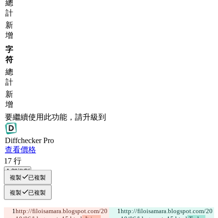
總
計
新
增
字
符
總
計
新
增
要繼續使用此功能，請升級到
Diff
checker
Pro
查看價格
17
行
全部複製
複製
已複製
複製
已複製
http://filoisamara.blogspot.com/20
http://filoisamara.blogspot.com/20