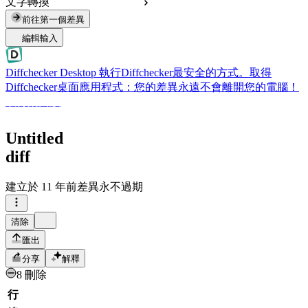
文字轉換
前往第一個差異
編輯輸入
Diffchecker Desktop
執行Diffchecker最安全的方式。取得
Diffchecker桌面應用程式：您的差異永遠不會離開您的電腦！
取得桌面版
Untitled
diff
建立於
11 年前
差異永不過期
清除
匯出
分享
解釋
8 刪除
行