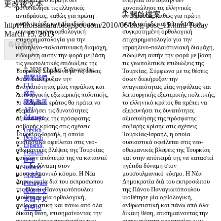
更改後文本
μονοπώλησε τις ελληνικές 
μονοπώλησε τις ελληνικές 
開啟檔案
αντιδράσεις, καθώς για πρώτη 
αντιδράσεις, καθώς για πρώτη 
φορά υπήρξε και μία ιδιαίτερα 
φορά υπήρξε και μία ιδιαίτερα 
συγκροτημένη ορθολογική 
συγκροτημένη ορθολογική 
επιχειρηματολογία για την 
επιχειρηματολογία για την 
尋找差異
ισραηλινο-παλαιστινιακή διαμάχη, 
ισραηλινο-παλαιστινιακή διαμάχη, 
ειδωμένη αυτήν την φορά με βάση 
ειδωμένη αυτήν την φορά με βάση 
τις γεωπολιτικές επιδιώξεις της 
τις γεωπολιτικές επιδιώξεις της 
© 2026 Checker Software Inc.
Τουρκίας. Σύμφωνα με τις θέσεις 
Τουρκίας. Σύμφωνα με τις θέσεις 
聯繫我們
όσων διεκήρυξαν την 
όσων διεκήρυξαν την 
CLI
αναγκαιότητας μίας νηφάλιας και 
αναγκαιότητας μίας νηφάλιας και 
條款
λειτουργικής εξωτερικής πολιτικής, 
λειτουργικής εξωτερικής πολιτικής, 
隱私政策
το ελληνικό κράτος θα πρέπει να 
το ελληνικό κράτος θα πρέπει να 
API
εξερευνήσει τις δυνατότητες 
εξερευνήσει τις δυνατότητες 
iManage
αξιοποίησης της πρόσφατης 
αξιοποίησης της πρόσφατης 
σοβαρής κρίσης στις σχέσεις 
σοβαρής κρίσης στις σχέσεις 
English
Τουρκίας-Ισραήλ, η οποία 
Τουρκίας-Ισραήλ, η οποία 
Deutsch
ουσιαστικά οφείλεται στις νεο-
ουσιαστικά οφείλεται στις νεο-
Español
οθωμανικές βλέψεις της Τουρκίας 
οθωμανικές βλέψεις της Τουρκίας 
Français
και στην απόπειρά της να καταστεί 
και στην απόπειρά της να καταστεί 
हिन्दी
ηγέτιδα δύναμη στον 
ηγέτιδα δύναμη στον 
Italiano
μουσουλμανικό κόσμο. Η Νέα 
μουσουλμανικό κόσμο. Η Νέα 
日本語
Δημοκρατία διά του εκπροσώπου 
Δημοκρατία διά του εκπροσώπου 
Português
της Πάνου Παναγιωτόπουλου 
της Πάνου Παναγιωτόπουλου 
简体中文
υιοθέτησε μία ορθολογική, 
υιοθέτησε μία ορθολογική, 
繁體中文
ανθρωπιστική και πάνω από όλα 
ανθρωπιστική και πάνω από όλα 
한국어
δίκαιη θέση, επισημαίνοντας την 
δίκαιη θέση, επισημαίνοντας την 
αναγκαιότητα προστασίας των 
αναγκαιότητα προστασίας των 