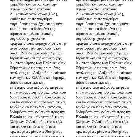
παρελθόν και τώρα, κατά την 
παρελθόν και τώρα, κατά την 
θητεία του στο Ινστιτούτο 
θητεία του στο Ινστιτούτο 
Αμυντικών Αναλύσεων (ΙΑΑ), 
Αμυντικών Αναλύσεων (ΙΑΑ), 
καθώς και σε πολυάριθμες 
καθώς και σε πολυάριθμες 
παρεμβάσεις του, έχει επισημάνει 
παρεμβάσεις του, έχει επισημάνει 
τα ουσιαστικά δεδομένα της 
τα ουσιαστικά δεδομένα της 
ισραηλινο-παλαιστινιακής 
ισραηλινο-παλαιστινιακής 
σύγκρουσης, χωρίς να 
σύγκρουσης, χωρίς να 
πραγματοποιεί παραχωρήσεις στην 
πραγματοποιεί παραχωρήσεις στην 
ανιστορικότητα της άκριτης και 
ανιστορικότητα της άκριτης και 
συλλήβδην δαιμονοποίησης των 
συλλήβδην δαιμονοποίησης των 
Ισραηλινών και της αντίστοιχης 
Ισραηλινών και της αντίστοιχης 
θυματοποίησης των Παλαιστινίων. 
θυματοποίησης των Παλαιστινίων. 
Σύμφωνα με τις τεκμηριωμένες 
Σύμφωνα με τις τεκμηριωμένες 
αναλύσεις του Λαζαρίδη, η επίταση 
αναλύσεις του Λαζαρίδη, η επίταση 
των σχέσεων Ελλάδος και Ισραήλ, 
των σχέσεων Ελλάδος και Ισραήλ, 
ιδίως σε πολιτικό και 
ιδίως σε πολιτικό και 
επιχειρησιακό πεδίο, θα επιφέρει 
επιχειρησιακό πεδίο, θα επιφέρει 
την αναβάθμιση του γεωπολιτικού 
την αναβάθμιση του γεωπολιτικού 
δυναμικού του ελληνικού κράτους 
δυναμικού του ελληνικού κράτους 
και θα συνδράμει αποτελεσματικά 
και θα συνδράμει αποτελεσματικά 
τα ελληνικά εθνικά συμφέροντα, 
τα ελληνικά εθνικά συμφέροντα, 
δεδομένων των εχθρικών προς την 
δεδομένων των εχθρικών προς την 
Ελλάδα τουρκικών γεωπολιτικών 
Ελλάδα τουρκικών γεωπολιτικών 
βλέψεων. Ο Λαζαρίδης είναι εδώ 
βλέψεων. Ο Λαζαρίδης είναι εδώ 
και πολλά έτη ένας από τους 
και πολλά έτη ένας από τους 
πρωτεργάτες μίας υπεύθυνης και 
πρωτεργάτες μίας υπεύθυνης και 
επωφελούς για το εθνικό κρατικό 
επωφελούς για το εθνικό κρατικό 