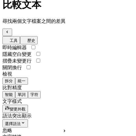
比較文本
尋找兩個文字檔案之間的差異
工具
歷史
即時編輯器
隱藏空白變更
摺疊未變更行
關閉換行
檢視
拆分
統一
比對精度
智能
單詞
字符
文字樣式
變更外觀
語法突出顯示
選擇語法
忽略