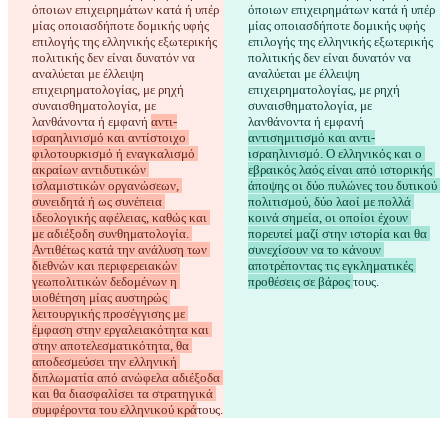
όποιων επιχειρημάτων κατά ή υπέρ 
όποιων επιχειρημάτων κατά ή υπέρ 
μίας οποιασδήποτε δομικής υφής 
μίας οποιασδήποτε δομικής υφής 
επιλογής της ελληνικής εξωτερικής 
επιλογής της ελληνικής εξωτερικής 
πολιτικής δεν είναι δυνατόν να 
πολιτικής δεν είναι δυνατόν να 
αναλύεται με έλλειψη 
αναλύεται με έλλειψη 
επιχειρηματολογίας, με ρηχή 
επιχειρηματολογίας, με ρηχή 
συναισθηματολογία, με 
συναισθηματολογία, με 
λανθάνοντα ή εμφανή 
αντι-
λανθάνοντα ή εμφανή 
ισραηλινισμό και αντίστοιχο 
αντισημιτισμό και αντι-
φιλοτουρκισμό ή εναγκαλισμό 
ισραηλινισμό. Ο ελληνικός και ο 
ακραίων αντιδυτικών 
εβραικός λαός είναι από ιστορικής 
ισλαμιστικών οργανώσεων, 
άποψης οι δύο πυλώνες του δυτικού 
συνειδητά ή ως συνέπεια 
πολιτισμού, δύο λαοί με πολλά 
ιδεολογικής αφέλειας, καθώς και 
κοινά σημεία, οι οποίοι έχουν 
με αδιέξοδη συνθηματολογία. 
πορευτεί μαζί στην ιστορία και θα 
Αντιθέτως κατά την ανάλυση των 
συνεχίσουν να το κάνουν 
διεθνών και περιφερειακών 
αποτρέποντας τις εγκληματικές 
γεωπολιτικών δεδομένων η 
προθέσεις σε βάρος 
τους.
υιοθέτηση μίας αυστηρώς 
λειτουργικής προσέγγισης με 
έμφαση στην εργαλειακότητα και 
στην αποτελεσματικότητα, θα 
αποδεσμεύσει την ελληνική 
διπλωματία από ανώφελα αδιέξοδα 
και θα διασφαλίσει τα στρατηγικά 
συμφέροντα του ελληνικού κρά
τους.