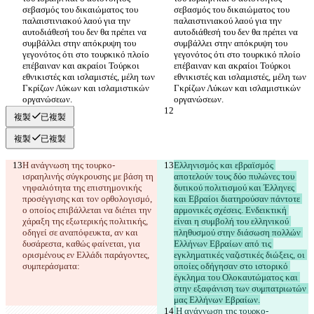
σεβασμός του δικαιώματος του 
σεβασμός του δικαιώματος του 
παλαιστινιακού λαού για την 
παλαιστινιακού λαού για την 
αυτοδιάθεσή του δεν θα πρέπει να 
αυτοδιάθεσή του δεν θα πρέπει να 
συμβάλλει στην απόκρυψη του 
συμβάλλει στην απόκρυψη του 
γεγονότος ότι στο τουρκικό πλοίο 
γεγονότος ότι στο τουρκικό πλοίο 
επέβαιναν και ακραίοι Τούρκοι 
επέβαιναν και ακραίοι Τούρκοι 
εθνικιστές και ισλαμιστές, μέλη των 
εθνικιστές και ισλαμιστές, μέλη των 
Γκρίζων Λύκων και ισλαμιστικών 
Γκρίζων Λύκων και ισλαμιστικών 
複製
已複製
複製
已複製
Η ανάγνωση της τουρκο-
Ελληνισμός και εβραϊσμός 
ισραηλινής σύγκρουσης με βάση τη 
αποτελούν τους δύο πυλώνες του 
νηφαλιότητα της επιστημονικής 
δυτικού πολιτισμού και Έλληνες 
προσέγγισης και τον ορθολογισμό, 
και Εβραίοι διατηρούσαν πάντοτε 
ο οποίος επιβάλλεται να διέπει την 
αρμονικές σχέσεις. Ενδεικτική 
χάραξη της εξωτερικής πολιτικής, 
είναι η συμβολή του ελληνικού 
οδηγεί σε αναπόφευκτα, αν και 
πληθυσμού στην διάσωση πολλών 
δυσάρεστα, καθώς φαίνεται, για 
Ελλήνων Εβραίων από τις 
ορισμένους εν Ελλάδι παράγοντες, 
εγκληματικές ναζιστικές διώξεις, οι 
οποίες οδήγησαν στο ιστορικό 
έγκλημα του Ολοκαυτώματος και 
στην εξαφάνιση των συμπατριωτών 
Η ανάγνωση της τουρκο-