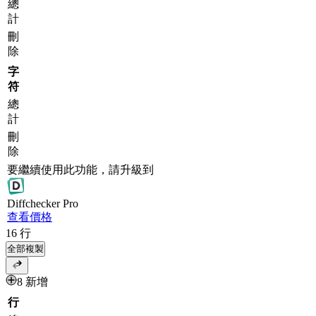
總
計
刪
除
字
符
總
計
刪
除
要繼續使用此功能，請升級到
Diff
checker
Pro
查看價格
16
行
全部複製
8 新增
行