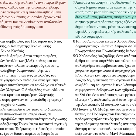
ς εξωτερικής πολιτικής αντιπαρατέθηκαν 
Απέναντι σε αυτήν την ορθολογική κα
σης, καθώς και την απόπειρα ηθικής 
συχνά δημοσιεύματα με εμφανή την κ
νίοτε αντιφατικά ή αυτοεπαληθευόμενα
. 
απαξίωσης μίας τέτοιας προοπτικής μ
 διανοουμένους, οι οποίοι έχουν κατά 
διακρινόμενα, μάλιστα, ακόμη και γι
απόψεων και των επίκαιρων αναλύσεών 
συγκεκριμένα πρόσωπα, τρεις εξέχοντ
εύθυνση ενός δημιουργικού 
δημοσιεύσεων τους, μέσω των επιστη
της ελληνικής εξωτερικής πολιτικής 
 και σύμβουλος του Προέδρου της Νέας 
Τα πρόσωπα αυτά είναι ο Χρύσανθος Λ
ικής, ο Καθηγητής Οικονομικής 
Δημοκρατίας κ. Αντώνη Σαμαρά σε θέ
ε πολυάριθμα, άρτια τεκμηριωμένα, 
Ο Χρύσανθος Λαζαρίδης, ένας από το
κών Αναλύσεων (ΙΑΑ), καθώς και σε 
άρθρα του στο παρελθόν και τώρα, κα
σραηλινο-παλαιστινιακής σύγκρουσης, 
πολυάριθμες παρεμβάσεις του, έχει ε
 συλλήβδην δαιμονοποίησης των 
χωρίς να πραγματοποιεί παραχωρήσει
 τις τεκμηριωμένες αναλύσεις του 
Ισραηλινών και της αντίστοιχης θυμα
πιχειρησιακό πεδίο, θα επιφέρει την 
Λαζαρίδη, η επίταση των σχέσεων Ελλά
άμει αποτελεσματικά τα ελληνικά εθνικά 
αναβάθμιση του γεωπολιτικού δυναμι
ών βλέψεων. Ο Λαζαρίδης είναι εδώ και 
συμφέροντα, δεδομένων των εχθρικών
θνικό κρατικό συμφέρον ελληνικής 
πολλά έτη ένας από τους πρωτεργάτες
ν συμφερόντων στην ευαίσθητη περιοχή 
εξωτερικής πολιτικής, με άξονα την
απλή υπηρεσία στον τόπο από διάφορες 
Ο Ιωάννης Θ. Μάζης, διανοούμενος μ
ν Αναλύσεων επί σειρά ετών, σε 
θέσεις, ως Πρόεδρος του Επιστημονικ
χε προβάλλει την αναγκαιότητα ανάγνωσης 
πρόσφατες τηλεοπτικές εμφανίσεις το
οδοξία της Τουρκίας να καταστεί ηγετική 
της πρόσφατης γεωπολιτικής αντιπαρά
α στους Τούρκους ακτιβιστές, οι οποίοι 
δύναμη στον μουσουλμανικό κόσμο. Ε
ες έχουν διαπιστωμένους δεσμούς με 
επέβαιναν στο πλοίο Mavi Marmara, κ