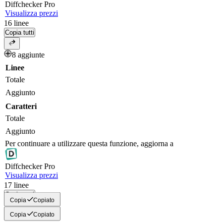
Diff
checker
Pro
Visualizza prezzi
16
linee
Copia tutti
8 aggiunte
Linee
Totale
Aggiunto
Caratteri
Totale
Aggiunto
Per continuare a utilizzare questa funzione, aggiorna a
Diff
checker
Pro
Visualizza prezzi
17
linee
Copia tutti
Copia
Copiato
Copia
Copiato