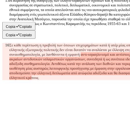
Η διερεύνηση της σύσφιγξης των ελληνο-ισραηλινών σχέσεων και η ποιοτική 
συνεργασίας σε στρατιωτικό, πολιτικό, διπλωματικό, οικονομικό και πολιτιστ
εθνικά συμφέροντα, τα οποία απειλούνται από τις νεο-αυτοκρατορικές φιλοδοξ
διαμόρφωση ενός γεωπολιτικού άξονα Ελλάδος-Κύπρου-Ισραήλ θα κατοχυρώσε
στην Ανατολική Μεσόγειο, παρουσία την οποία είχε προωθήσει σταθερά το ελ
Copia
Copiato
Copia
Copiato
Σε κάθε περίπτωση η προβολή των όποιων επιχειρημάτων κατά ή υπέρ μίας οπ
ελληνικής εξωτερικής πολιτικής δεν είναι δυνατόν να αναλύεται με έλλειψη επ
συναισθηματολογία, με λανθάνοντα ή εμφανή 
αντι-ισραηλινισμό και αντίστο
ακραίων αντιδυτικών ισλαμιστικών οργανώσεων, συνειδητά ή ως συνέπεια ιδε
αδιέξοδη συνθηματολογία. Αντιθέτως κατά την ανάλυση των διεθνών και περι
υιοθέτηση μίας αυστηρώς λειτουργικής προσέγγισης με έμφαση στην εργαλεια
αποδεσμεύσει την ελληνική διπλωματία από ανώφελα αδιέξοδα και θα διασφαλ
ελληνικού κρά
τους.