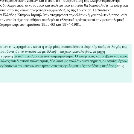
ηνο-ισραηλινών σχέσεων και η ποιοτική αναβάθμιση της ελληνο-ισραηλινής 
ό, διπλωματικό, οικονομικό και πολιτιστικό επίπεδο θα διασφαλίσει τα ελληνικά 
νται από τις νεο-αυτοκρατορικές φιλοδοξίες της Τουρκίας. Η σταδιακή 
α Ελλάδος-Κύπρου-Ισραήλ θα κατοχυρώσει την ελληνική γεωπολιτική παρουσία 
την οποία είχε προωθήσει σταθερά το ελληνικό κράτος κατά την μεταπολεμική 
οιων επιχειρημάτων κατά ή υπέρ μίας οποιασδήποτε δομικής υφής επιλογής της 
ίναι δυνατόν να αναλύεται με έλλειψη επιχειρηματολογίας, με ρηχή 
 εμφανή 
αντισημιτισμό και αντι-ισραηλινισμό. Ο ελληνικός και ο εβραικός λαός 
λώνες του δυτικού πολιτισμού, δύο λαοί με πολλά κοινά σημεία, οι οποίοι έχουν 
νεχίσουν να το κάνουν αποτρέποντας τις εγκληματικές προθέσεις σε βάρος 
τους.