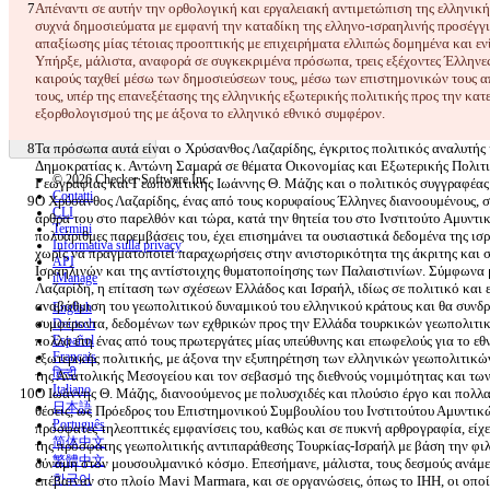
Απέναντι σε αυτήν την ορθολογική και εργαλειακή αντιμετώπιση της ελληνική
συχνά δημοσιεύματα με εμφανή την καταδίκη της ελληνο-ισραηλινής προσέγγι
Testo modificato
απαξίωσης μίας τέτοιας προοπτικής με επιχειρήματα ελλιπώς δομημένα και ε
Υπήρξε, μάλιστα, αναφορά σε συγκεκριμένα πρόσωπα, τρεις εξέχοντες Έλληνες
Apri file
καιρούς ταχθεί μέσω των δημοσιεύσεων τους, μέσω των επιστημονικών τους 
τους, υπέρ της επανεξέτασης της ελληνικής εξωτερικής πολιτικής προς την κατ
Trovare la differenza
Τα πρόσωπα αυτά είναι ο Χρύσανθος Λαζαρίδης, έγκριτος πολιτικός αναλυτής
Δημοκρατίας κ. Αντώνη Σαμαρά σε θέματα Οικονομίας και Εξωτερικής Πολιτ
© 2026 Checker Software Inc.
Contatti
Ο Χρύσανθος Λαζαρίδης, ένας από τους κορυφαίους Έλληνες διανοουμένους, σ
CLI
άρθρα του στο παρελθόν και τώρα, κατά την θητεία του στο Ινστιτούτο Αμυντι
Termini
πολυάριθμες παρεμβάσεις του, έχει επισημάνει τα ουσιαστικά δεδομένα της ι
Informativa sulla privacy
χωρίς να πραγματοποιεί παραχωρήσεις στην ανιστορικότητα της άκριτης και
API
Ισραηλινών και της αντίστοιχης θυματοποίησης των Παλαιστινίων. Σύμφωνα με
iManage
Λαζαρίδη, η επίταση των σχέσεων Ελλάδος και Ισραήλ, ιδίως σε πολιτικό και ε
αναβάθμιση του γεωπολιτικού δυναμικού του ελληνικού κράτους και θα συνδρ
English
συμφέροντα, δεδομένων των εχθρικών προς την Ελλάδα τουρκικών γεωπολιτικ
Deutsch
πολλά έτη ένας από τους πρωτεργάτες μίας υπεύθυνης και επωφελούς για το ε
Español
Français
εξωτερικής πολιτικής, με άξονα την εξυπηρέτηση των ελληνικών γεωπολιτικώ
हिन्दी
Italiano
Ο Ιωάννης Θ. Μάζης, διανοούμενος με πολυσχιδές και πλούσιο έργο και πολλ
日本語
θέσεις, ως Πρόεδρος του Επιστημονικού Συμβουλίου του Ινστιτούτου Αμυντικώ
Português
πρόσφατες τηλεοπτικές εμφανίσεις του, καθώς και σε πυκνή αρθρογραφία, εί
简体中文
της πρόσφατης γεωπολιτικής αντιπαράθεσης Τουρκίας-Ισραήλ με βάση την φιλ
繁體中文
δύναμη στον μουσουλμανικό κόσμο. Επεσήμανε, μάλιστα, τους δεσμούς ανάμεσ
한국어
επέβαιναν στο πλοίο Mavi Marmara, και σε οργανώσεις, όπως το ΙHH, οι οποί