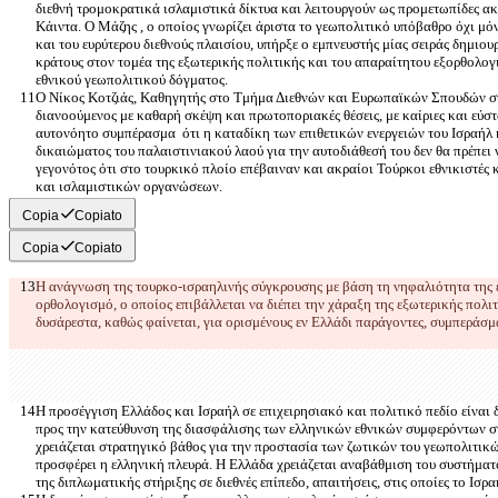
διεθνή τρομοκρατικά ισλαμιστικά δίκτυα και λειτουργούν ως προμετωπίδες ακρ
Κάιντα. Ο Μάζης , ο οποίος γνωρίζει άριστα το γεωπολιτικό υπόβαθρο όχι μό
και του ευρύτερου διεθνούς πλαισίου, υπήρξε ο εμπνευστής μίας σειράς δημι
κράτους στον τομέα της εξωτερικής πολιτικής και του απαραίτητου εξορθολο
Ο Νίκος Κοτζιάς, Καθηγητής στο Τμήμα Διεθνών και Ευρωπαϊκών Σπουδών στ
διανοούμενος με καθαρή σκέψη και πρωτοποριακές θέσεις, με καίριες και εύστ
αυτονόητο συμπέρασμα  ότι η καταδίκη των επιθετικών ενεργειών του Ισραήλ 
δικαιώματος του παλαιστινιακού λαού για την αυτοδιάθεσή του δεν θα πρέπει
γεγονότος ότι στο τουρκικό πλοίο επέβαιναν και ακραίοι Τούρκοι εθνικιστές 
Copia
Copiato
Copia
Copiato
Η ανάγνωση της τουρκο-ισραηλινής σύγκρουσης με βάση τη νηφαλιότητα της 
ορθολογισμό, ο οποίος επιβάλλεται να διέπει την χάραξη της εξωτερικής πολιτ
Η προσέγγιση Ελλάδος και Ισραήλ σε επιχειρησιακό και πολιτικό πεδίο είναι 
προς την κατεύθυνση της διασφάλισης των ελληνικών εθνικών συμφερόντων σ
χρειάζεται στρατηγικό βάθος για την προστασία των ζωτικών του γεωπολιτικ
προσφέρει η ελληνική πλευρά. Η Ελλάδα χρειάζεται αναβάθμιση του συστήματ