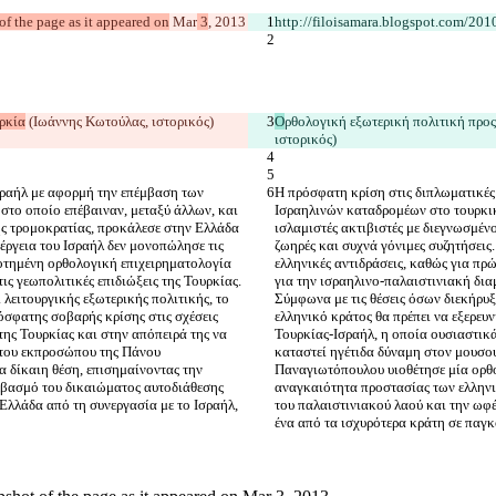
t of the page as it appeared on
 Mar
 3
http://filoisamara.blogspot.com/20
ρκία
Ο
ρθολογική
 εξωτερική
 πολιτική
 προς
σραήλ με αφορμή την επέμβαση των 
Η πρόσφατη κρίση στις διπλωματικές
το οποίο επέβαιναν, μεταξύ άλλων, και 
Ισραηλινών καταδρομέων στο τουρκικ
ής τρομοκρατίας, προκάλεσε στην Ελλάδα 
ισλαμιστές ακτιβιστές με διεγνωσμέν
έργεια του Ισραήλ δεν μονοπώλησε τις 
ζωηρές και συχνά γόνιμες συζητήσεις
ροτημένη ορθολογική επιχειρηματολογία 
ελληνικές αντιδράσεις, καθώς για πρ
ς γεωπολιτικές επιδιώξεις της Τουρκίας. 
για την ισραηλινο-παλαιστινιακή διαμ
λειτουργικής εξωτερικής πολιτικής, το 
Σύμφωνα με τις θέσεις όσων διεκήρυξ
ρόσφατης σοβαρής κρίσης στις σχέσεις 
ελληνικό κράτος θα πρέπει να εξερευν
της Τουρκίας και στην απόπειρά της να 
Τουρκίας-Ισραήλ, η οποία ουσιαστικά
 του εκπροσώπου της Πάνου 
καταστεί ηγέτιδα δύναμη στον μουσο
 δίκαιη θέση, επισημαίνοντας την 
Παναγιωτόπουλου υιοθέτησε μία ορθο
βασμό του δικαιώματος αυτοδιάθεσης 
αναγκαιότητα προστασίας των ελλην
Ελλάδα από τη συνεργασία με το Ισραήλ, 
του παλαιστινιακού λαού και την ωφέ