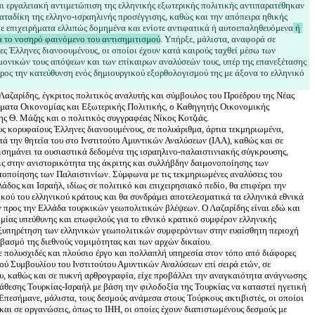
ι εργαλειακή αντιμετώπιση της ελληνικής εξωτερικής πολιτικής αντιπαρατέθηκαν 
αταδίκη της ελληνο-ισραηλινής προσέγγισης, καθώς και την απόπειρα ηθικής 
ε επιχειρήματα ελλιπώς δομημένα και ενίοτε αντιφατικά ή αυτοεπαληθευόμενα
 ή 
α το νοσηρό φαινόμενο του αντισημιτισμού
. Υπήρξε, μάλιστα, αναφορά σε 
ες Έλληνες διανοουμένους, οι οποίοι έχουν κατά καιρούς ταχθεί μέσω των 
μονικών τους απόψεων και των επίκαιρων αναλύσεών τους, υπέρ της επανεξέτασης 
προς την κατεύθυνση ενός δημιουργικού εξορθολογισμού της με άξονα το ελληνικό 
αζαρίδης, έγκριτος πολιτικός αναλυτής και σύμβουλος του Προέδρου της Νέας 
ματα Οικονομίας και Εξωτερικής Πολιτικής, ο Καθηγητής Οικονομικής 
υς κορυφαίους Έλληνες διανοουμένους, σε πολυάριθμα, άρτια τεκμηριωμένα, 
τά την θητεία του στο Ινστιτούτο Αμυντικών Αναλύσεων (ΙΑΑ), καθώς και σε 
πισημάνει τα ουσιαστικά δεδομένα της ισραηλινο-παλαιστινιακής σύγκρουσης, 
ς στην ανιστορικότητα της άκριτης και συλλήβδην δαιμονοποίησης των 
τοποίησης των Παλαιστινίων. Σύμφωνα με τις τεκμηριωμένες αναλύσεις του 
δος και Ισραήλ, ιδίως σε πολιτικό και επιχειρησιακό πεδίο, θα επιφέρει την 
κού του ελληνικού κράτους και θα συνδράμει αποτελεσματικά τα ελληνικά εθνικά 
 προς την Ελλάδα τουρκικών γεωπολιτικών βλέψεων. Ο Λαζαρίδης είναι εδώ και 
 μίας υπεύθυνης και επωφελούς για το εθνικό κρατικό συμφέρον ελληνικής 
 εξυπηρέτηση των ελληνικών γεωπολιτικών συμφερόντων στην ευαίσθητη περιοχή 
ε πολυσχιδές και πλούσιο έργο και πολλαπλή υπηρεσία στον τόπο από διάφορες 
ού Συμβουλίου του Ινστιτούτου Αμυντικών Αναλύσεων επί σειρά ετών, σε 
υ, καθώς και σε πυκνή αρθρογραφία, είχε προβάλλει την αναγκαιότητα ανάγνωσης 
θεσης Τουρκίας-Ισραήλ με βάση την φιλοδοξία της Τουρκίας να καταστεί ηγετική 
πεσήμανε, μάλιστα, τους δεσμούς ανάμεσα στους Τούρκους ακτιβιστές, οι οποίοι 
αι σε οργανώσεις, όπως το ΙHH, οι οποίες έχουν διαπιστωμένους δεσμούς με 