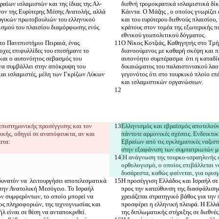
αίων ισλαμιστών και της ίδιας της Αλ-
διεθνή τρομοκρατικά ισλαμιστικά δίκ
νον της Ευρύτερης Μέσης Ανατολής, αλλά 
Κάιντα. Ο Μάζης , ο οποίος γνωρίζει
ουργικών πρωτοβουλιών του ελληνικού 
και του ευρύτερου διεθνούς πλαισίου
γισμού του πλαισίου διαμόρφωσης ενός 
κράτους στον τομέα της εξωτερικής π
ο Πανεπιστήμιο Πειραιά, ένας 
Ο Νίκος Κοτζιάς, Καθηγητής στο Τμή
οχες επιφυλλίδες του επεσήμανε το 
διανοούμενος με καθαρή σκέψη και πρ
και ο αυτονόητος σεβασμός του 
αυτονόητο συμπέρασμα  ότι η καταδίκ
 να συμβάλλει στην απόκρυψη του 
δικαιώματος του παλαιστινιακού λαού
και ισλαμιστές, μέλη των Γκρίζων Λύκων 
γεγονότος ότι στο τουρκικό πλοίο επ
επιστημονικής προσέγγισης και τον 
Ελληνισμός και εβραϊσμός αποτελούν 
ικής, οδηγεί σε αναπόφευκτα, αν και 
πάντοτε αρμονικές σχέσεις. Ενδεικτ
Εβραίων από τις εγκληματικές ναζιστ
Η ανάγνωση της τουρκο-ισραηλινής σ
ορθολογισμό, ο οποίος επιβάλλεται να
δυνατόν να  λειτουργήσει αποτελεσματικά 
Η προσέγγιση Ελλάδος και Ισραήλ σε 
την Ανατολική Μεσόγειο. Το Ισραήλ 
προς την κατεύθυνση της διασφάλιση
ών συμφερόντων, το οποίο μπορεί να 
χρειάζεται στρατηγικό βάθος για την
ος πληροφοριών, της τεχνογνωσίας και 
προσφέρει η ελληνική πλευρά. Η Ελλ