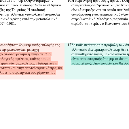
αναβάθμιση της ελληνο-ισραηλινής 
Η διερεύνηση της σύσφιγξης των ελλ
ικό επίπεδο θα διασφαλίσει τα ελληνικά 
συνεργασίας σε στρατιωτικό, πολιτικ
ίες της Τουρκίας. Η σταδιακή 
εθνικά συμφέροντα, τα οποία απειλού
ι την ελληνική γεωπολιτική παρουσία 
διαμόρφωση ενός γεωπολιτικού άξον
ληνικό κράτος κατά την μεταπολεμική 
στην Ανατολική Μεσόγειο, παρουσία 
οιασδήποτε δομικής υφής επιλογής της 
Σε κάθε περίπτωση η προβολή των όπ
ιχειρηματολογίας, με ρηχή 
ελληνικής εξωτερικής πολιτικής δεν ε
ιχο φιλοτουρκισμό ή εναγκαλισμό 
συναισθηματολογία, με λανθάνοντα ή
ολογικής αφέλειας, καθώς και με 
είναι από ιστορικής άποψης οι δύο πυ
φερειακών γεωπολιτικών δεδομένων η 
πορευτεί μαζί στην ιστορία και θα συ
κότητα και στην αποτελεσματικότητα, θα 
ίσει τα στρατηγικά συμφέροντα του 