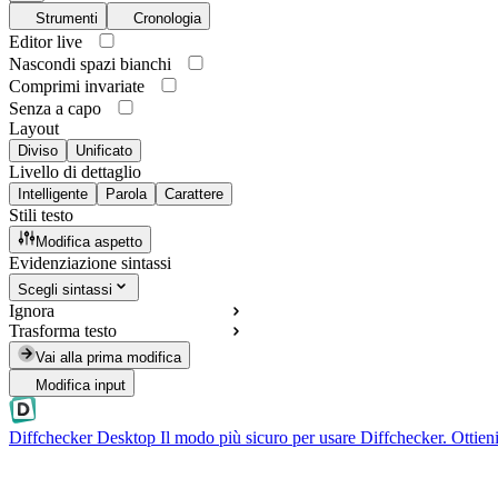
Strumenti
Cronologia
Editor live
Nascondi spazi bianchi
Comprimi invariate
Senza a capo
Layout
Diviso
Unificato
Livello di dettaglio
Intelligente
Parola
Carattere
Stili testo
Modifica aspetto
Evidenziazione sintassi
Scegli sintassi
Ignora
Trasforma testo
Vai alla prima modifica
Modifica input
Diffchecker Desktop
Il modo più sicuro per usare Diffchecker. Ottieni