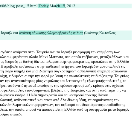
10/06/blog-post_15.html
 Today
 Mar
ch 15
 Ισραήλ και 
ανάγκη τόνωσης ελληνοεβραϊκής φιλίας
 (Ιωάννης Κωτούλας, 
 σχέσεις ανάμεσα στην Τουρκία και το Ισραήλ με αφορμή την επέμβαση των 
ών συμφερόντων πλοίο Mavi Marmara, στο οποίο επέβαιναν, μεταξύ άλλων, και 
ους δεσμούς με διεθνή δίκτυα ισλαμιστικής τρομοκρατίας, προκάλεσε στην Ελλάδα 
. Η προβολή ενστάσεων στην επιθετική ενέργεια του Ισραήλ δεν μονοπώλησε τις 
ώτη φορά υπήρξε και μία ιδιαίτερα συγκροτημένη ορθολογική επιχειρηματολογία 
άχη, ειδωμένη αυτήν την φορά με βάση τις γεωπολιτικές επιδιώξεις της Τουρκίας. 
αν την αναγκαιότητας μίας νηφάλιας και λειτουργικής εξωτερικής πολιτικής, το 
ήσει τις δυνατότητες αξιοποίησης της πρόσφατης σοβαρής κρίσης στις σχέσεις 
 οφείλεται στις νεο-οθωμανικές βλέψεις της Τουρκίας και στην απόπειρά της να 
υλμανικό κόσμο. Η Νέα Δημοκρατία διά του εκπροσώπου της Πάνου 
λογική, ανθρωπιστική και πάνω από όλα δίκαιη θέση, επισημαίνοντας την 
ικών διπλωματικών συμφερόντων, τον σεβασμό του δικαιώματος αυτοδιάθεσης 
λεια, την οποία μπορεί να αποκομίσει η Ελλάδα από τη συνεργασία με το Ισραήλ, 