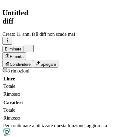
Untitled
diff
Creato
11 anni fa
Il diff non scade mai
Eliminare
Esporta
Condividere
Spiegare
8 rimozioni
Linee
Totale
Rimosso
Caratteri
Totale
Rimosso
Per continuare a utilizzare questa funzione, aggiorna a