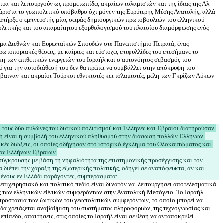
τυα και λειτουργούν ως προμετωπίδες ακραίων ισλαμιστών και της ίδιας της Αλ-
 άριστα το γεωπολιτικό υπόβαθρο όχι μόνον της Ευρύτερης Μέσης Ανατολής, αλλά 
, υπήρξε ο εμπνευστής μίας σειράς δημιουργικών πρωτοβουλιών του ελληνικού 
ολιτικής και του απαραίτητου εξορθολογισμού του πλαισίου διαμόρφωσης ενός 
μα Διεθνών και Ευρωπαϊκών Σπουδών στο Πανεπιστήμιο Πειραιά, ένας 
ωτοποριακές θέσεις, με καίριες και εύστοχες επιφυλλίδες του επεσήμανε το 
η των επιθετικών ενεργειών του Ισραήλ και ο αυτονόητος σεβασμός του 
 για την αυτοδιάθεσή του δεν θα πρέπει να συμβάλλει στην απόκρυψη του 
έβαιναν και ακραίοι Τούρκοι εθνικιστές και ισλαμιστές, μέλη των Γκρίζων Λύκων 
τους δύο πυλώνες του δυτικού πολιτισμού και Έλληνες και Εβραίοι διατηρούσαν 
ική είναι η συμβολή του ελληνικού πληθυσμού στην διάσωση πολλών Ελλήνων 
ικές διώξεις, οι οποίες οδήγησαν στο ιστορικό έγκλημα του Ολοκαυτώματος και 
ύγκρουσης με βάση τη νηφαλιότητα της επιστημονικής προσέγγισης και τον 
 διέπει την χάραξη της εξωτερικής πολιτικής, οδηγεί σε αναπόφευκτα, αν και 
επιχειρησιακό και πολιτικό πεδίο είναι δυνατόν να  λειτουργήσει αποτελεσματικά 
ς των ελληνικών εθνικών συμφερόντων στην Ανατολική Μεσόγειο. Το Ισραήλ 
 προστασία των ζωτικών του γεωπολιτικών συμφερόντων, το οποίο μπορεί να 
άδα χρειάζεται αναβάθμιση του συστήματος πληροφοριών, της τεχνογνωσίας και 