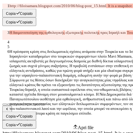
http://filoisamara.blogspot.com/2010/06/blog-post_15.html
. It is a snapsho
Copia
Copiato
Copia
Copiato
Η δαιμονοποίηση της ο
ρθολογική
ς
 εξωτερική
ς
 πολιτική
ς
 προς Ισραήλ και 
Του
Η πρόσφατη κρίση στις διπλωματικές σχέσεις ανάμεσα στην Τουρκία και το Ι
Ισραηλινών καταδρομέων στο τουρκικών συμφερόντων πλοίο Mavi Marmara, σ
ισλαμιστές ακτιβιστές με διεγνωσμένους δεσμούς με διεθνή δίκτυα ισλαμιστικ
ζωηρές και συχνά γόνιμες συζητήσεις. Η προβολή ενστάσεων στην επιθετική εν
ελληνικές αντιδράσεις, καθώς για πρώτη φορά υπήρξε και μία ιδιαίτερα συγκ
για την ισραηλινο-παλαιστινιακή διαμάχη, ειδωμένη αυτήν την φορά με βάση τι
Σύμφωνα με τις θέσεις όσων διεκήρυξαν την αναγκαιότητας μίας νηφάλιας και 
ελληνικό κράτος θα πρέπει να εξερευνήσει τις δυνατότητες αξιοποίησης της π
Τουρκίας-Ισραήλ, η οποία ουσιαστικά οφείλεται στις νεο-οθωμανικές βλέψεις 
καταστεί ηγέτιδα δύναμη στον μουσουλμανικό κόσμο. Η Νέα Δημοκρατία διά
Παναγιωτόπουλου υιοθέτησε μία ορθολογική, ανθρωπιστική και πάνω από όλα
αναγκαιότητα προστασίας των ελληνικών διπλωματικών συμφερόντων, τον σε
του παλαιστινιακού λαού και την ωφέλεια, την οποία μπορεί να αποκομίσει η 
Diff salvati
Copia
Copiato
Testo originale
Copia
Copiato
Apri file