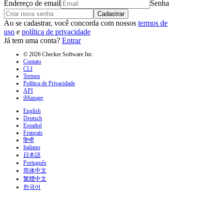
Endereço de email
Senha
Cadastrar
Ao se cadastrar, você concorda com nossos
termos de
uso
e
política de privacidade
Já tem uma conta?
Entrar
© 2026 Checker Software Inc.
Contato
CLI
Termos
Política de Privacidade
API
iManage
English
Deutsch
Español
Français
हिन्दी
Italiano
日本語
Português
简体中文
繁體中文
한국어