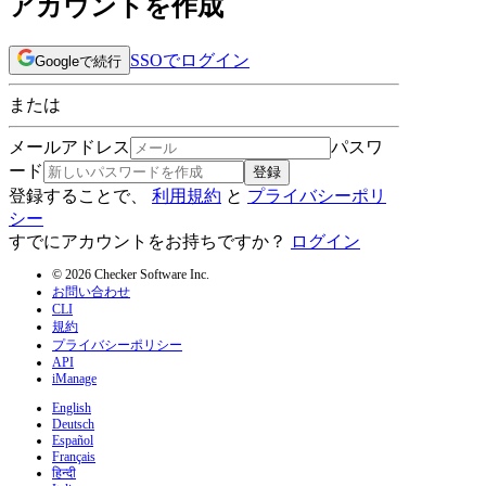
アカウントを作成
SSOでログイン
Googleで続行
または
メールアドレス
パスワ
ード
登録
登録することで、
利用規約
と
プライバシーポリ
シー
すでにアカウントをお持ちですか？
ログイン
© 2026 Checker Software Inc.
お問い合わせ
CLI
規約
プライバシーポリシー
API
iManage
English
Deutsch
Español
Français
हिन्दी