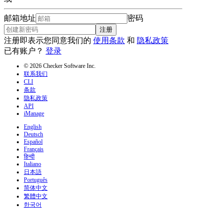
邮箱地址
密码
注册
注册即表示您同意我们的
使用条款
和
隐私政策
已有账户？
登录
© 2026 Checker Software Inc.
联系我们
CLI
条款
隐私政策
API
iManage
English
Deutsch
Español
Français
हिन्दी
Italiano
日本語
Português
简体中文
繁體中文
한국어