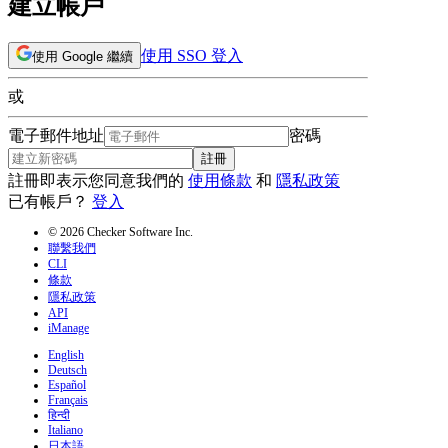
建立帳戶
使用 SSO 登入
使用 Google 繼續
或
電子郵件地址
密碼
註冊
註冊即表示您同意我們的
使用條款
和
隱私政策
已有帳戶？
登入
© 2026 Checker Software Inc.
聯繫我們
CLI
條款
隱私政策
API
iManage
English
Deutsch
Español
Français
हिन्दी
Italiano
日本語