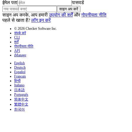
ईमेल पता
पासवर्ड
साइन अप करें
साइन अप करके, आप हमारी
उपयोग की शर्तें
और
गोपनीयता नीति
पहले से खाता है?
लॉग इन करें
© 2026 Checker Software Inc.
संपर्क करें
CLI
शर्तें
गोपनीयता नीति
API
iManage
English
Deutsch
Español
Français
हिन्दी
Italiano
日本語
Português
简体中文
繁體中文
한국어