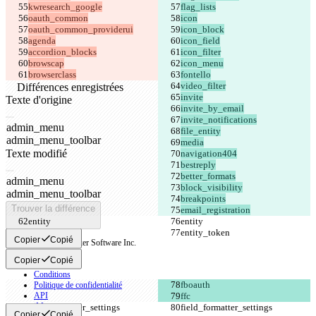
browserclass
Différences enregistrées
Texte d'origine
Ouvrir un fichier
Texte modifié
Ouvrir un fichier
Trouver la différence
email_registration
Copier
Copié
© 2026 Checker Software Inc.
Contact
Copier
Copié
CLI
Conditions
Politique de confidentialité
API
iManage
Copier
Copié