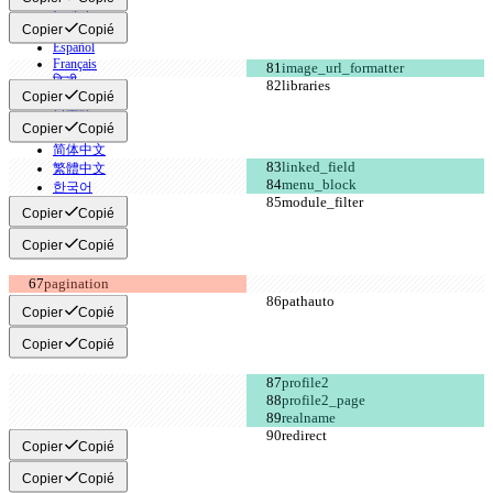
English
Copier
Copié
Deutsch
Español
Français
हिन्दी
Copier
Copié
Italiano
日本語
Copier
Copié
Português
简体中文
繁體中文
한국어
Copier
Copié
Copier
Copié
Copier
Copié
Copier
Copié
Copier
Copié
Copier
Copié