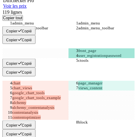
Diff
checker
Pro
Voir les prix
119
lignes
Copier tout
Copier
Copié
Copier
Copié
Copier
Copié
Copier
Copié
views_content
contentoptimizer
Copier
Copié
Copier
Copié