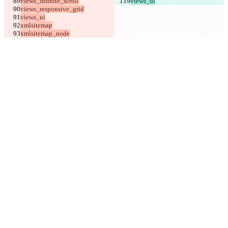
views_ui
xmlsitemap_node