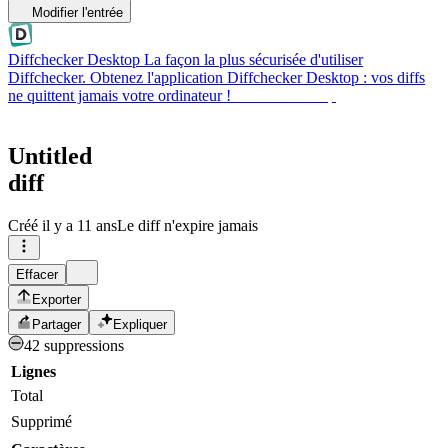
Modifier l'entrée
Diffchecker Desktop
La façon la plus sécurisée d'utiliser
Diffchecker. Obtenez l'application Diffchecker Desktop : vos diffs
ne quittent jamais votre ordinateur !
Obtenir Desktop
Untitled
diff
Créé
il y a 11 ans
Le diff n'expire jamais
Effacer
Exporter
Partager
Expliquer
42 suppressions
Lignes
Total
Supprimé