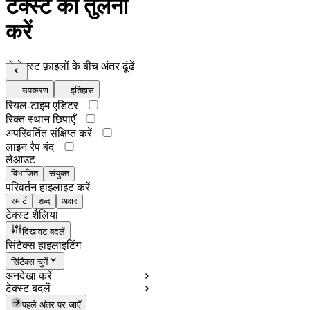
टेक्स्ट की तुलना
करें
दो टेक्स्ट फ़ाइलों के बीच अंतर ढूंढें
उपकरण
इतिहास
रियल-टाइम एडिटर
रिक्त स्थान छिपाएँ
अपरिवर्तित संक्षिप्त करें
लाइन रैप बंद
लेआउट
विभाजित
संयुक्त
परिवर्तन हाइलाइट करें
स्मार्ट
शब्द
अक्षर
टेक्स्ट शैलियां
दिखावट बदलें
सिंटैक्स हाइलाइटिंग
सिंटैक्स चुनें
अनदेखा करें
टेक्स्ट बदलें
पहले अंतर पर जाएँ