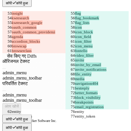
कॉपी
कॉपी हुआ
browserclass
सेव किए गए Diffs
ऑरिजनल टेक्स्ट
फ़ाइल खोलें
परिवर्तित टेक्स्ट
फ़ाइल खोलें
अंतर खोजें
email_registration
कॉपी
कॉपी हुआ
© 2026 Checker Software Inc.
संपर्क करें
कॉपी
कॉपी हुआ
CLI