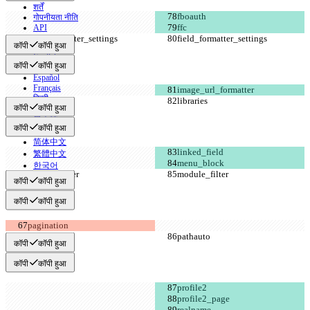
शर्तें
गोपनीयता नीति
API
iManage
कॉपी
कॉपी हुआ
English
कॉपी
कॉपी हुआ
Deutsch
Español
Français
हिन्दी
कॉपी
कॉपी हुआ
Italiano
日本語
कॉपी
कॉपी हुआ
Português
简体中文
繁體中文
한국어
कॉपी
कॉपी हुआ
कॉपी
कॉपी हुआ
कॉपी
कॉपी हुआ
कॉपी
कॉपी हुआ