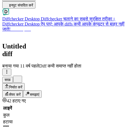
इनपुट संपादित करें
Diffchecker Desktop
Diffchecker चलाने का सबसे सुरक्षित तरीका।
Diffchecker Desktop ऐप पाएं: आपके diffs कभी आपके कंप्यूटर से बाहर नहीं
जाते!
Desktop पाएं
Untitled
diff
बनाया गया
11 वर्ष पहले
Diff कभी समाप्त नहीं होता
साफ़
निर्यात करें
शेयर करें
समझाएं
42 हटाए गए
लाइनें
कुल
हटाया
गया