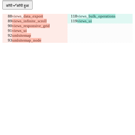
कॉपी
कॉपी हुआ
views_
views_
views_ui
xmlsitemap_node