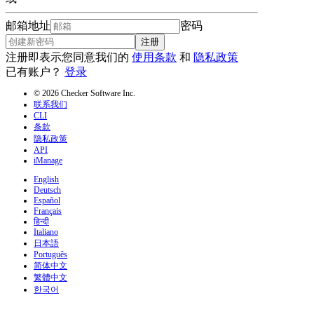
邮箱地址
密码
注册
注册即表示您同意我们的
使用条款
和
隐私政策
已有账户？
登录
© 2026 Checker Software Inc.
联系我们
CLI
条款
隐私政策
API
iManage
English
Deutsch
Español
Français
हिन्दी
Italiano
日本語
Português
简体中文
繁體中文
한국어